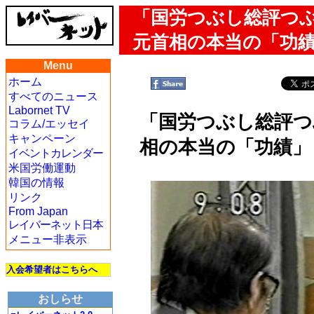
「国労つぶし総評つ
元首相の本当の「功
Menu
ホーム
すべてのニュース
Labornet TV
「国労つぶし総評つ
コラム/エッセイ
キャンペーン
相の本当の「功績」
イベントカレンダー
米国労働運動
韓国の情報
リンク
From Japan
レイバーネット日本
メニュー非表示
入会希望者はこちらへ
おしらせ