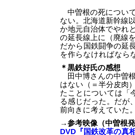
中曽根の死について
ない。北海道新幹線
か地元自治体でやれ
の延長線上に（廃線
だから国鉄闘争の延
を作らなければなら
＊黒鉄好氏の感想
田中博さんの中曽根
はない（＝半分皮肉
たことについては「
る感じだった。だが
前向きに考えていた
→
参考映像（中曽根
DVD『国鉄改革の真