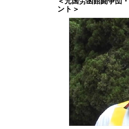
＜元国労函館闘争団
ント＞