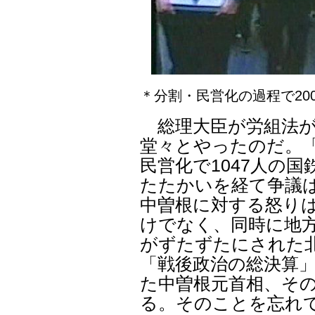
＊分割・民営化の過程で2
総理大臣が労組法が
堂々とやったのだ。
民営化で1047人の
たたかいを経て争議
中曽根に対する怒り
けでなく、同時に地
がずたずたにされた
「戦後政治の総決算
た中曽根元首相、そ
る。そのことを忘れ