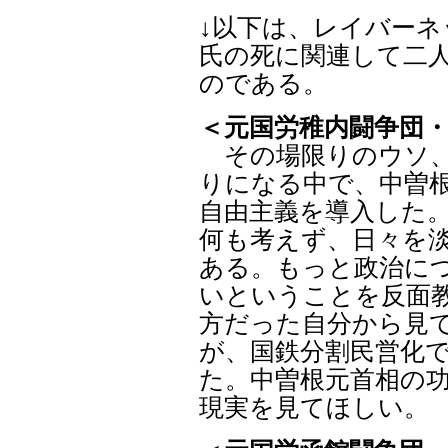
↓以下は、レイバー
氏の死に関連して二
のである。
＜元国労稚内闘争団
その場限りのウソ、
りになる中で、中曽
自由主義を導入した
何も考えず、日々を
ある。もっと政治に
いということを反面
方だった自分から見
が、国鉄分割民営化
た。中曽根元首相の
現実を見てほしい。