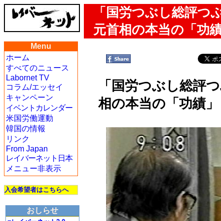
「国労つぶし総評つ
元首相の本当の「功
Menu
ホーム
すべてのニュース
Labornet TV
「国労つぶし総評つ
コラム/エッセイ
キャンペーン
相の本当の「功績」
イベントカレンダー
米国労働運動
韓国の情報
リンク
From Japan
レイバーネット日本
メニュー非表示
入会希望者はこちらへ
おしらせ