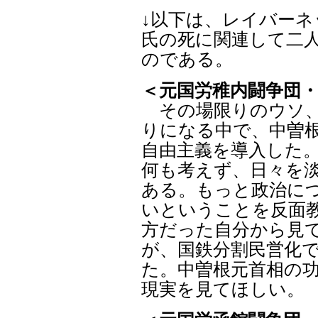
↓以下は、レイバー
氏の死に関連して二
のである。
＜元国労稚内闘争団
その場限りのウソ、
りになる中で、中曽
自由主義を導入した
何も考えず、日々を
ある。もっと政治に
いということを反面
方だった自分から見
が、国鉄分割民営化
た。中曽根元首相の
現実を見てほしい。