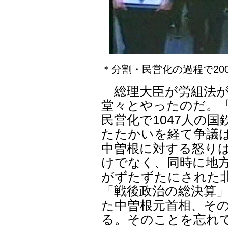
＊分割・民営化の過程で2
総理大臣が労組法が
堂々とやったのだ。
民営化で1047人の
たたかいを経て争議
中曽根に対する怒り
けでなく、同時に地
がずたずたにされた
「戦後政治の総決算
た中曽根元首相、そ
る。そのことを忘れ