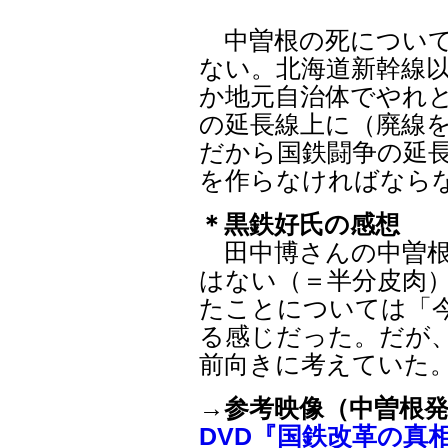
中曽根の死について
ない。北海道新幹線
か地元自治体でやれ
の延長線上に（廃線
だから国鉄闘争の延
を作らなければなら
＊黒鉄好氏の感想
田中博さんの中曽根
はない（＝半分皮肉
たことについては「
る感じだった。だが
前向きに考えていた
→
参考映像（中曽根
DVD『国鉄改革の真