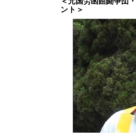
＜元国労函館闘争団
ント＞