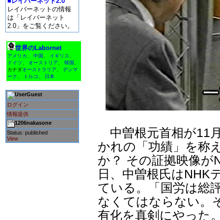
■レイバーネット2.0
レイバーネットの情報
は「レイバーネット
2.0」をご覧ください。
世界のLabornet
アメリカ
、
中国
、
イギリス
、
ドイツ
、
オーストリア
、
韓国
、
カナダ
オーストラリア
、
デンマ
ーク
、
トルコ
、
日本
Guest
ログイン
情報提供
1206nakasone
中曽根元首相が11月
Status: published
View
かれの「功績」を称
か？ その証拠映像がN
日、中曽根氏はNHK
ている。「国労は総
なくてはならない。
有化を真剣にやった