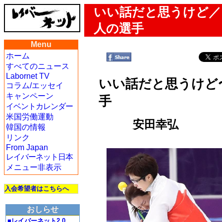
いい話だと思うけど／
人の選手
Menu
ホーム
すべてのニュース
Labornet TV
いい話だと思うけど
コラム/エッセイ
キャンペーン
手
イベントカレンダー
米国労働運動
安田幸弘
韓国の情報
リンク
From Japan
レイバーネット日本
メニュー非表示
入会希望者はこちらへ
おしらせ
■レイバーネット2.0