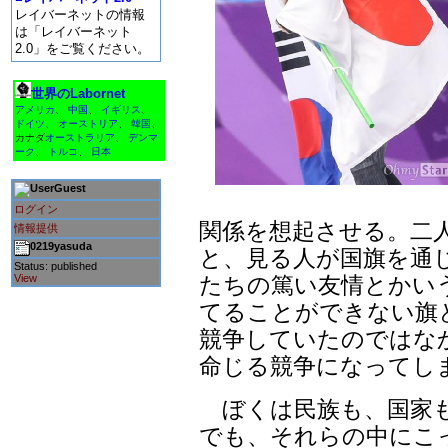
レイバーネットの情報
は「レイバーネット
2.0」をご覧ください。
世界のLabornet
アメリカ
、
中国
、
イギリス
、
ドイツ
、
オーストリア
、
韓国
、
カナダ
オーストラリア
、
デンマ
ーク
、
トルコ
、
日本
Guest
ログイン
関係を想起させる。二
情報提供
0219yasuda
と、見る人が国旗を通
Status: published
たちの篤い友情とかい
View
てることができない旗
競争していたのではな
命じる競争になってし
ぼくは民族も、国家も
でも、それらの中にこ