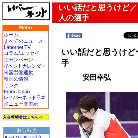
いい話だと思うけど／
人の選手
Menu
ホーム
すべてのニュース
Labornet TV
いい話だと思うけど
コラム/エッセイ
キャンペーン
手
イベントカレンダー
米国労働運動
安田幸弘
韓国の情報
リンク
From Japan
レイバーネット日本
メニュー非表示
入会希望者はこちらへ
おしらせ
■レイバーネット2.0