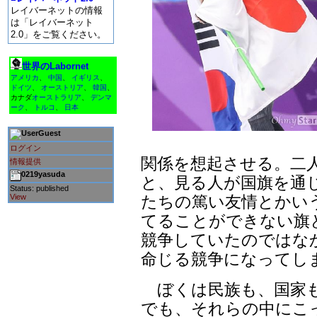
レイバーネットの情報
は「レイバーネット
2.0」をご覧ください。
世界のLabornet
アメリカ
、
中国
、
イギリス
、
ドイツ
、
オーストリア
、
韓国
、
カナダ
オーストラリア
、
デンマ
ーク
、
トルコ
、
日本
Guest
ログイン
関係を想起させる。二
情報提供
0219yasuda
と、見る人が国旗を通
Status: published
たちの篤い友情とかい
View
てることができない旗
競争していたのではな
命じる競争になってし
ぼくは民族も、国家も
でも、それらの中にこ