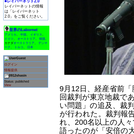
■レイバーネット2.0
レイバーネットの情報
は「レイバーネット
2.0」をご覧ください。
世界のLabornet
アメリカ
、
中国
、
イギリス
、
ドイツ
、
オーストリア
、
韓国
、
カナダ
オーストラリア
、
デンマ
ーク
、
トルコ
、
日本
Guest
ログイン
情報提供
0912shasin
Status: published
View
9月12日、経産省前
回裁判が東京地裁で
い問題」の追及、裁
が行われた。裁判報
れ、200名以上の人
語ったのが「安倍の