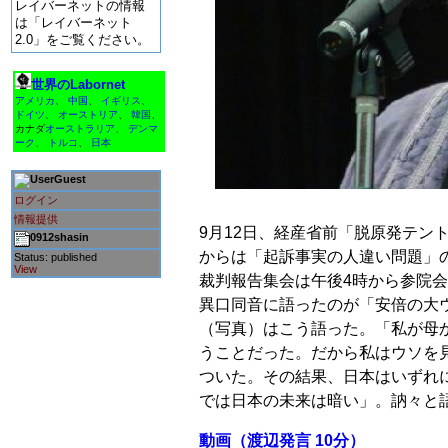
レイバーネットの情報
は「レイバーネット
2.0」をご覧ください。
世界のLabornet
アメリカ
、
中国
、
イギリス
、
ドイツ
、
オーストリア
、
韓国
、
カナダ
オーストラリア
、
デンマ
ーク
、
トルコ
、
日本
Guest
ログイン
情報提供
9月12日、経産省前「脱原発テ
0912shasin
からは「起訴事実の人違い問題」
Status: published
View
裁判報告集会は午後4時から参院会
異口同音に語ったのが「安倍の大
（写真）はこう語った。「私が母か
うことだった。だから私はウソを
ついた。その結果、日本はいずれ
では日本の未来は暗い」。訥々と
動画（渡辺発言 10分）