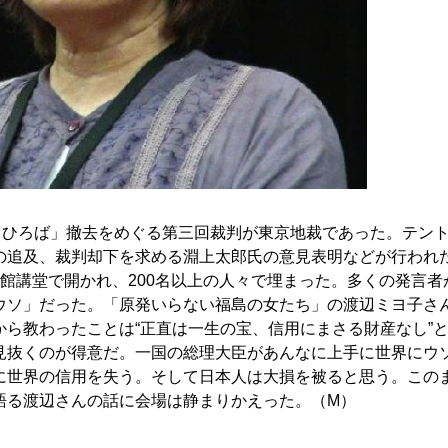
ントひろば」撤去をめぐる第三回裁判が東京地裁であった。テン
の追及、裁判却下を求める淵上太郎氏の意見表明などが行われ
館講堂で開かれ、200名以上の人々で埋まった。多くの発言者
ウソ」だった。「原発いらない福島の女たち」の渡辺ミヨ子さ
ら教わったことは“正直は一生の宝、信用にまさる財産なし”
見抜くのが得意だ。一国の総理大臣があんなに上手に世界にウ
に世界の信用を失う。そして日本人は大損を被ると思う。この
語る渡辺さんの話に会場は静まりかえった。（M）