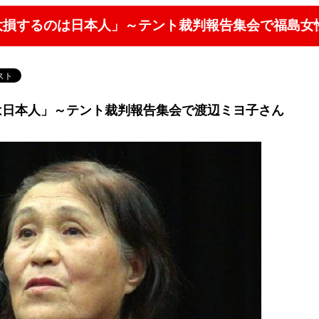
い大損するのは日本人」～テント裁判報告集会で福島女
は日本人」～テント裁判報告集会で渡辺ミヨ子さん