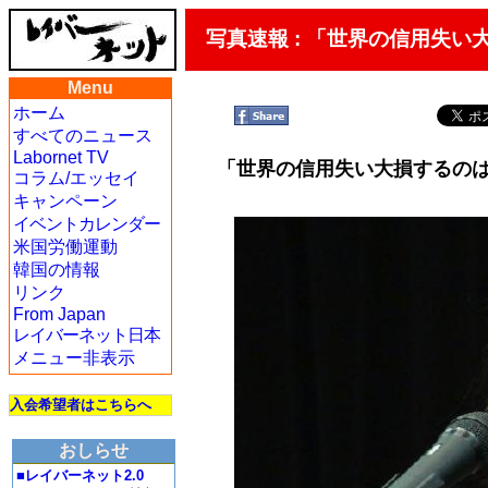
写真速報 : 「世界の信用失
Menu
ホーム
すべてのニュース
Labornet TV
「世界の信用失い大損するの
コラム/エッセイ
キャンペーン
イベントカレンダー
米国労働運動
韓国の情報
リンク
From Japan
レイバーネット日本
メニュー非表示
入会希望者はこちらへ
おしらせ
■レイバーネット2.0