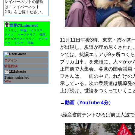
レイバーネットの情報
は「レイバーネット
2.0」をご覧ください。
世界のLabornet
アメリカ
、
中国
、
イギリス
、
ドイツ
、
オーストリア
、
韓国
、
カナダ
オーストラリア
、
デンマ
11月11日午後3時、東京・霞ヶ
ーク
、
トルコ
、
日本
が出現し、歩道が埋め尽くされた。「
ンでは、抗議エリアが9ヶ所つく
Guest
ログイン
プリカ山車」を先頭に、人々がか
情報提供
正門前で大集会。各党の国会議員
1111shasin
フさんは、「雨の中でこれだけの
Status: published
View
示している。次の衆院選は脱原発
上げ続け、世論をつくっていくこ
→
動画（YouTube 4分）
↓経産省前テントひろば前は人波