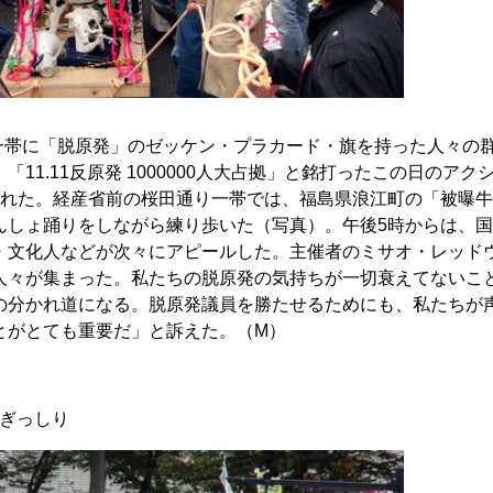
関一帯に「脱原発」のゼッケン・プラカード・旗を持った人々の
11.11反原発 1000000人大占拠」と銘打ったこの日のアク
られた。経産省前の桜田通り一帯では、福島県浪江町の「被曝
んしょ踊りをしながら練り歩いた（写真）。午後5時からは、
・文化人などが次々にアピールした。主催者のミサオ・レッド
人々が集まった。私たちの脱原発の気持ちが一切衰えてないこ
の分かれ道になる。脱原発議員を勝たせるためにも、私たちが
とがとても重要だ」と訴えた。（M）
でぎっしり