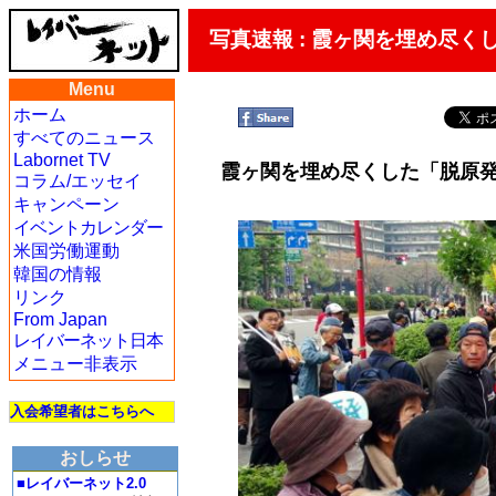
写真速報 : 霞ヶ関を埋め尽く
Menu
ホーム
すべてのニュース
Labornet TV
霞ヶ関を埋め尽くした「脱原発
コラム/エッセイ
キャンペーン
イベントカレンダー
米国労働運動
韓国の情報
リンク
From Japan
レイバーネット日本
メニュー非表示
入会希望者はこちらへ
おしらせ
■レイバーネット2.0