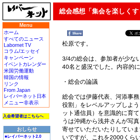
総会感想「集会を楽しくす
Menu
ホーム
すべてのニュース
松原です。
Labornet TV
コラム/エッセイ
キャンペーン
3/4の総会は、参加者が少
イベントカレンダー
40名と盛況でした。内容的
米国労働運動
韓国の情報
・総会の論議
リンク
From Japan
レイバーネット日本
総会では伊藤代表、河添事務
メニュー非表示
役割」をレベルアップしよう
ット通信員）を意識的に育て
入会希望者はこちらへ
うは沖縄から浅井さんが写真
寄せていただいたりしていま
おしらせ
■レイバーネット2.0
いですが、これを2000く