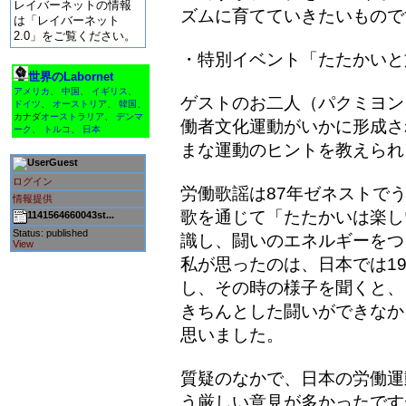
レイバーネットの情報
ズムに育てていきたいもので
は「レイバーネット
2.0」をご覧ください。
・特別イベント「たたかいと
世界のLabornet
アメリカ
、
中国
、
イギリス
、
ゲストのお二人（パクミヨン
ドイツ
、
オーストリア
、
韓国
、
カナダ
オーストラリア
、
デンマ
働者文化運動がいかに形成さ
ーク
、
トルコ
、
日本
まな運動のヒントを教えられ
Guest
ログイン
労働歌謡は87年ゼネストで
情報提供
歌を通じて「たたかいは楽し
1141564660043st...
Status: published
識し、闘いのエネルギーをつ
View
私が思ったのは、日本では1
し、その時の様子を聞くと、
きちんとした闘いができなか
思いました。
質疑のなかで、日本の労働運
う厳しい意見が多かったです