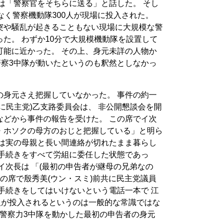
は「警察官をそちらに送る」と話した。 そし
なく警察機動隊300人が現場に投入された。
突や騒乱が起きることもない現場に大規模な警
た。 わずか10分で大規模機動隊を設置して
可能に近かった。 その上、身元未詳の人物か
警察3中隊が動いたというのも釈然としなかっ
の身元さえ把握していなかった。 事件の約一
に民主党)乙支路委員会は、 非公開懇談会を開
などから事件の報告を受けた。 この席でイ次
・ホソクの母方のおじと把握している」と明ら
士は実の母親と長い間連絡が切れたまま暮らし
の手続きをすべて労組に委任した状態であっ
イ次長は 「(最初の申告者が継母の兄弟なの
この席で殷秀美(ウン・スミ)前共に民主党議員
手続きをしてはいけないという電話一本で 江
人が投入されるというのは一般的な常識ではな
 警察力3中隊を動かした最初の申告者の身元