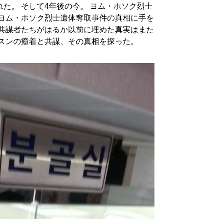
た。 そして4年後の今。 ヨム・ホソク烈士
がヨム・ホソク烈士遺体奪取事件の真相に手を
の共謀者たちがはるか以前に埋めた真実はまた
ムスンの癒着と共謀、その真相を探った。