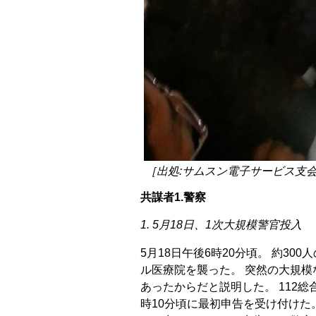
［出処:サムスン電子サービス支
共謀者1.警察
1. 5月18日、1次大規模警官投入
5月18日午後6時20分頃。 約3
ル医療院を襲った。 突然の大規模
あったからだと説明した。 112
時10分頃に最初申告を受け付けた