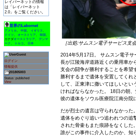
レイバーネットの情報
は「レイバーネット
2.0」をご覧ください。
世界のLabornet
アメリカ
、
中国
、
イギリス
、
ドイツ
、
オーストリア
、
韓国
、
カナダ
オーストラリア
、
デンマ
［出処:サムスン電子サービス支
ーク
、
トルコ
、
日本
2014年5月17日。 サムスン電
Guest
ログイン
長が江陵海岸道路近くの乗用車か
情報提供
支会の闘争が勝利することを希望
201805003
勝利するまで遺体を安置してくれ
Status: published
View
して、正東津に撒いてほしいとい
ければならなかった。 18日の朝
彼の遺体をソウル医療院江南分院
だが烈士の遺言は守られなかった。 
遺体をめぐり追いつ追われつの追
された骨壷もまた痕跡をなくした
誰がこの事件に介入したのか、知