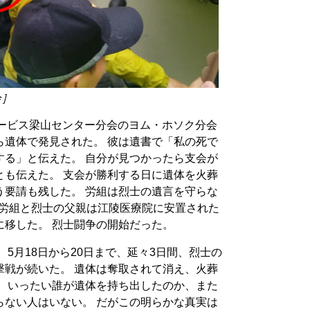
会］
子サービス梁山センター分会のヨム・ホソク分会
ら遺体で発見された。 彼は遺書で「私の死で
する」と伝えた。 自分が見つかったら支会が
とも伝えた。 支会が勝利する日に遺体を火葬
う要請も残した。 労組は烈士の遺言を守らな
、労組と烈士の父親は江陵医療院に安置された
に移した。 烈士闘争の開始だった。
5月18日から20日まで、延々3日間、烈士の
撃戦が続いた。 遺体は奪取されて消え、火葬
。 いったい誰が遺体を持ち出したのか、また
らない人はいない。 だがこの明らかな真実は