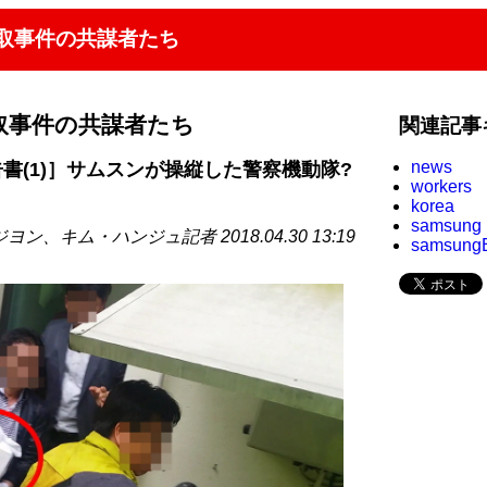
取事件の共謀者たち
取事件の共謀者たち
関連記事
news
書(1)］サムスンが操縦した警察機動隊?
workers
korea
samsung
ヨン、キム・ハンジュ記者 2018.04.30 13:19
samsung