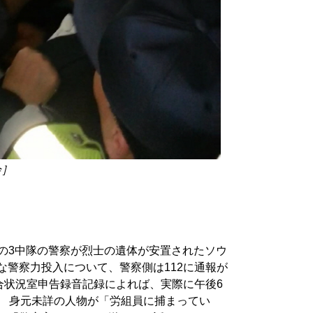
会］
00人の3中隊の警察が烈士の遺体が安置されたソウ
な警察力投入について、警察側は112に通報が
総合状況室申告録音記録によれば、実際に午後6
。 身元未詳の人物が「労組員に捕まってい