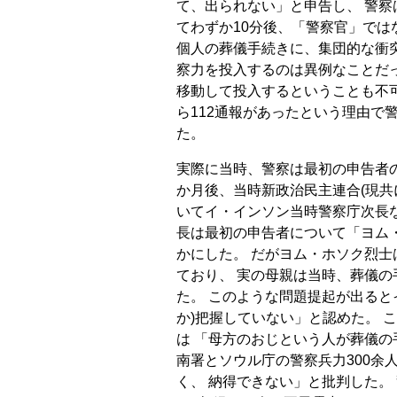
て、出られない」と申告し、 警察
てわずか10分後、「警察官」では
個人の葬儀手続きに、集団的な衝
察力を投入するのは異例なことだっ
移動して投入するということも不
ら112通報があったという理由で
た。
実際に当時、警察は最初の申告者
か月後、当時新政治民主連合(現共
いてイ・インソン当時警察庁次長
長は最初の申告者について「ヨム
かにした。 だがヨム・ホソク烈
ており、 実の母親は当時、葬儀
た。 このような問題提起が出ると
か)把握していない」と認めた。 
は 「母方のおじという人が葬儀の
南署とソウル庁の警察兵力300余
く、 納得できない」と批判した。