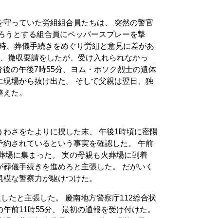
を守っていた労組組合員たちは、 突然の警官
守ろうとする組合員にペッパースプレーを撃
当時、葬儀手続きをめぐり労組と意見に差があ
り、撤収要請をしたが、受け入れられなかっ
分後の午後7時55分、ヨム・ホソク烈士の遺体
に現場から抜け出た。 そして父親は翌日、独
整えた。
わさをたよりに捜した末、 午後1時頃に密陽
予約されているという事実を確認した。 午前
火葬場に集まった。 実の母親も火葬場に到着
が葬儀手続きを進めろと主張した。 だがいく
規模な警察力が駆けつけた。
したと主張した。 慶南地方警察庁112総合状
午前11時55分、 最初の通報を受け付けた。