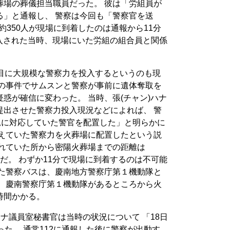
葬場の葬儀担当職員だった。 彼は「労組員が
る」と通報し、 警察は今回も「警察官を送
約350人が現場に到着したのは通報から11分
投入された当時、現場にいた労組の組合員と関係
分目に大規模な警察力を投入するというのも現
日の事件でサムスンと警察が事前に遺体奪取を
惑が確信に変わった。 当時、張(チャン)ハナ
提出させた警察力投入現況などによれば、 警
況に対応していた警官を配置した」と明らかに
備えていた警察力を火葬場に配置したという説
われていた所から密陽火葬場までの距離は
離だ。 わずか11分で現場に到着するのは不可能
した警察バスは、慶南地方警察庁第１機動隊と
。 慶南警察庁第１機動隊があるところから火
時間かかる。
ハナ議員室秘書官は当時の状況について 「18日
った。 通常112に通報した後に警察が出動す