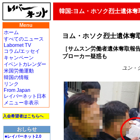
韓国:ヨム・ホソク烈士遺体奪
Menu
ホーム
ヨム・ホソク烈士遺体奪
すべてのニュース
Labornet TV
［サムスン労働者遺体奪取報告
コラム/エッセイ
ブローカー疑惑も
キャンペーン
イベントカレンダー
ユン・ジ
米国労働運動
韓国の情報
リンク
From Japan
レイバーネット日本
メニュー非表示
入会希望者はこちらへ
おしらせ
■レイバーネット2.0