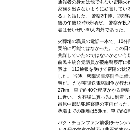
通報者の身元は他でもない密陽火
家族を出さないように妨害してい
る」と話した。 警察2中隊、2梯隊
後の午後12時6分頃だ。 警察が
者はせいぜい30人内外であった。
火葬場の職員の電話一本で、10
実的に可能ではなかった。 この
共謀していたのではないかという疑
前民主統合党議員が慶南警察庁に
察は「112通報を受けて密陽の状
した。 当時、密陽送電塔闘争に
明だ。 だが密陽送電塔闘争が行
27km、車で約40分程度かかる距
に近い。 火葬場に真っ先に到着
昌原中部防犯巡察隊の車両だった
葬場までの距離は53km、車で約1
パク・チョンファン前張(チャン)
と20日の警察の対応は非正常的だ