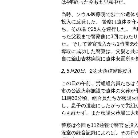
は4年経った今も五里霧中だ。
当時、ソウル医療院で烈士の遺体
投入に反発した。 警察は遺体を
ち、その場で25人を連行した。 
った父親まで警察側に3回にわた
た。 そして警官投入から1時間35
奪取に成功した警察は、父親と共
自に釜山杏林病院に遺体安置所を
2. 5月20日、2次大規模警察投入
この日の午前、労組組合員たちはう
市の公設火葬施設で遺体の火葬が
11時30分頃、組合員たちが密陽
し、息子の遺志にしたがって労組
らも経たず、また密陽火葬場に大
警察は今回も112通報で警官を投入
況室の録音記録によれば、その日の