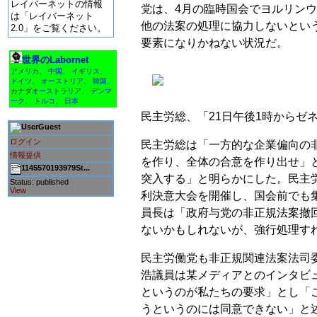
レイバーネットの情報
党は、4月の臨時国会でヨルリンウ
は「レイバーネット
他の法案の処理に協力しないとい
2.0」をご覧ください。
要素になりかねない状況だ。
世界のLabornet
アメリカ
、
中国
、
イギリス
、
ドイツ
、
オーストリア
、
韓国
、
カナダ
オーストラリア
、
デンマ
ーク
、
トルコ
、
日本
民主労総、「21日午後1時からゼ
Guest
ログイン
民主労総は「一方的な企業偏向の
情報提供
を作り、全体の合意を作り出せ」と
1145570193979St...
突入する」と明らかにした。民主労
Status: published
View
利決意大会を開催し、国会前でも
員長は「政府与党の非正規法案撤
ないかもしれないが、強行処理す
民主労働党も非正規関連法案法司
浩議員は某メディアとのインタビ
というのが私たちの要求」とし「
うというのには同意できない」と