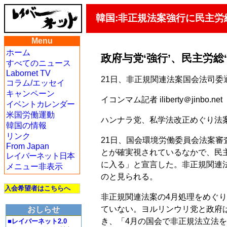
韓国:非正規法案強行に民主労
Menu
ホーム
政府与党‘強行’、民主労総
すべてのニュース
Labornet TV
21日、非正規関連法案国会法司委
コラム/エッセイ
キャンペーン
イコンマム記者 iliberty＠jinbo.net
イベントカレンダー
米国労働運動
ハンナラ党、私学法改正めぐり法
韓国の情報
リンク
21日、国会環境労働委員会法案
From Japan
とが確実視されているなかで、民主
レイバーネット日本
に入る」と宣言した。非正規関連
メニュー非表示
のと見られる。
入会希望者はこちらへ
非正規関連法案の4月処理をめぐり
ていない。ヨルリンウリ党と政府は
おしらせ
き、「4月の国会で非正規法立法を
■レイバーネット2.0