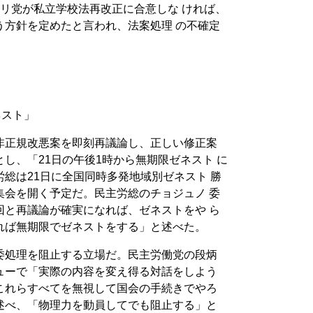
リ党が私立学校法再改正に合意しな ければ、
う方針を定めたと言われ、法案処理 の不確定
ネスト」
非正規改悪案を即刻再議論し、正しい修正案
し、「21日の午後1時から無期限ゼネスト に
総は21日に全国同時多発地域別ゼネスト 勝
集会を開く予定だ。民主労総のチョジュノ 委
回と再議論が確実になれば、ゼネストをや ら
れば無期限でゼネストをする」と述べた。
委処理を阻止する立場だ。民主労働党の段炳
ューで「実際の内容を変え得る対話をしよう
これらすべてを無視して国会の手続きでやろ
述べ、「物理力を動員してでも阻止する」と