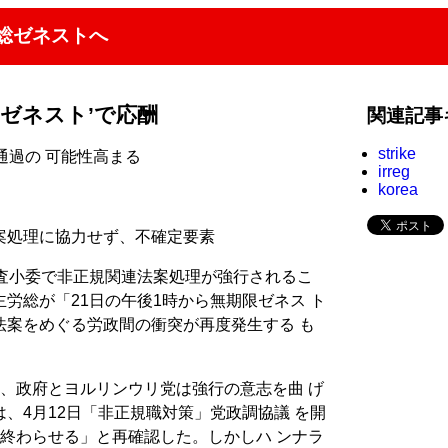
総ゼネストへ
‘ゼネスト’で応酬
関連記事
strike
通過の 可能性高まる
irreg
korea
案処理に協力せず、不確定要素
審査小委で非正規関連法案処理が強行されるこ
労総が「21日の午後1時から無期限ゼネス ト
法案をめぐる労政間の衝突が再度発生する も
、政府とヨルリンウリ党は強行の意志を曲 げ
、4月12日「非正規職対策」党政調協議 を開
終わらせる」と再確認した。しかしハ ンナラ