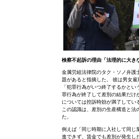
検察不起訴の理由「法理的に大き
金属労組法律院のタク・ソノ弁護
題があると指摘した。 彼は男女雇
「犯罪行為がいつ終了するかとい
罪行為が終了して差別の結果だけが
については控訴時効が満了してい
この認識は、差別の生産構造と法
た。
例えば「同じ時期に入社して同じ
進できず、賃金でも差別が発生し