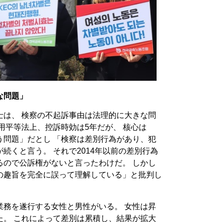
な問題」
士は、 検察の不起訴事由は法理的に大きな問
用平等法上、控訴時効は5年だが、 核心は
う問題」だとし 「検察は差別行為があり、犯
続くと言う。 それで2014年以前の差別行為
るので公訴権がないと言ったわけだ。 しかし
の趣旨を完全に誤って理解している」と批判し
業務を遂行する女性と男性がいる。 女性は昇
た。 これによって差別は累積し、結果が拡大