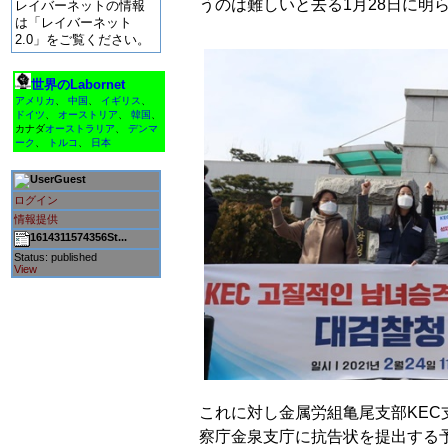
うのは難しいと去る1月28日に明
レイバーネットの情報
は「レイバーネット
2.0」をご覧ください。
世界のLabornet
アメリカ
、
中国
、
イギリス
、
ドイツ
、
オーストリア
、
韓国
、
カナダ
オーストラリア
、
デンマ
ーク
、
トルコ
、
日本
Guest
ログイン
情報提供
1614311574356St...
Status: published
View
これに対し金属労組亀尾支部KEC
察庁金泉支庁に抗告状を提出する予