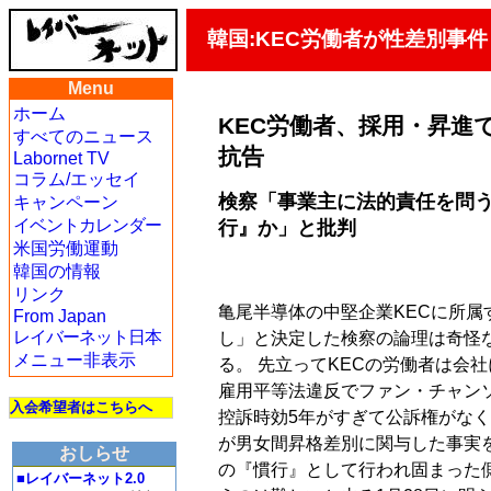
韓国:KEC労働者が性差別事
Menu
ホーム
KEC労働者、採用・昇進
すべてのニュース
抗告
Labornet TV
コラム/エッセイ
検察「事業主に法的責任を問
キャンペーン
イベントカレンダー
行』か」と批判
米国労働運動
韓国の情報
リンク
亀尾半導体の中堅企業KECに所属
From Japan
レイバーネット日本
し」と決定した検察の論理は奇怪
メニュー非表示
る。 先立ってKECの労働者は会
雇用平等法違反でファン・チャンソ
入会希望者はこちらへ
控訴時効5年がすぎて公訴権がなく
が男女間昇格差別に関与した事実を
おしらせ
の『慣行』として行われ固まった
■レイバーネット2.0