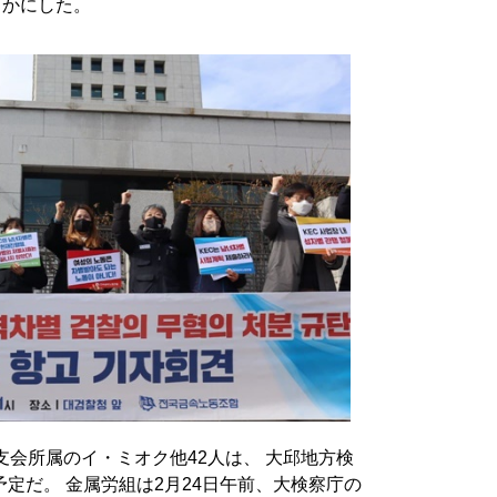
らかにした。
支会所属のイ・ミオク他42人は、 大邱地方検
定だ。 金属労組は2月24日午前、大検察庁の