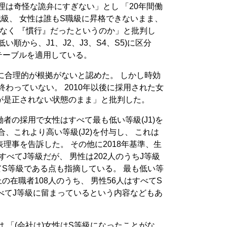
理は奇怪な詭弁にすぎない」とし 「20年間働
級、 女性は誰もS職級に昇格できないまま、
なく 『慣行』だったというのか」と批判し
い順から、J1、J2、J3、S4、S5)に区分
)テーブルを適用している。
に合理的が根拠がないと認めた。 しかし時効
終わっていない。 2010年以後に採用された女
が是正されない状態のまま」と批判した。
者の採用で女性はすべて最も低い等級(J1)を
、これより高い等級(J2)を付与し、 これは
理事を告訴した。 その他に2018年基準、生
すべてJ等級だが、 男性は202人のうちJ等級
べてS等級である点も指摘している。 最も低い等
上の在職者108人のうち、 男性56人はすべてS
べてJ等級に留まっているという内容などもあ
 「(会社は)女性はS等級になったことがな