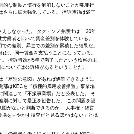
差別的な制度と慣行を解消しないことが犯罪行
はさらに拡大強化している。 控訴時効は満了
えしなかった。 タク・ソノ弁護士は 「20年
性労働者と比べて賃金差別を体験している。
用での差別、昇進での差別が累積した結果だ。
すれば、同一賃金を支払うことになっている。
。 控訴時効が5年で満了したという検察の主
別については公訴権があるということだ。
では『差別の意図』があれば処罰できるように
働部はKECを『積極的雇用改善措置』事業場
に関連して『不振事業場』だと公表した。 そ
上差別に対して是正を勧告した。 この問題を認
意図がないと判断できるのか。 人事権・経営
業場を甘やかす捜査だと見るほかはない」と批