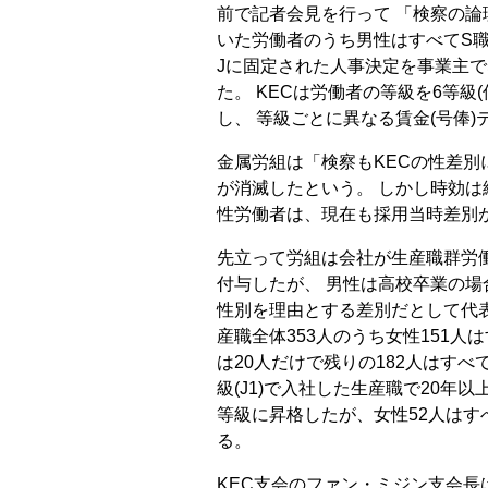
前で記者会見を行って 「検察の論
いた労働者のうち男性はすべてS職
Jに固定された人事決定を事業主で
た。 KECは労働者の等級を6等級(低
し、 等級ごとに異なる賃金(号俸
金属労組は「検察もKECの性差別
が消滅したという。 しかし時効は
性労働者は、現在も採用当時差別
先立って労組は会社が生産職群労働
付与したが、 男性は高校卒業の場合
性別を理由とする差別だとして代表
産職全体353人のうち女性151人は
は20人だけで残りの182人はす
級(J1)で入社した生産職で20年以
等級に昇格したが、女性52人はす
る。
KEC支会のファン・ミジン支会長は