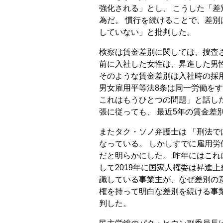
強化される」とし、 こうした「
為だ。 慣行を続けることで、差別
していない」と批判した。
検察は賃金差別に関しては、捜査さ
前に入社した女性は、昇進した男
そのような賃金差別は入社時の採
男女雇用平等法8条は同一労働を
これはもうひとつの問題」と話した
張に従っても、 最近5年の賃金差
またタク・ソノ弁護士は 「刑法
なっている。 しかしすでに雇用労
だと明らかにした。 昨年にはこれ
して2019年に国家人権委は昇進
識している事業主が、なぜ差別の
権を持って明白な差別を続ける事
判した。