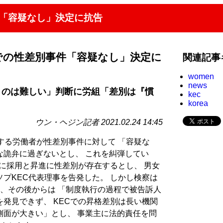
件「容疑なし」決定に抗告
での性差別事件「容疑なし」決定に
関連記事
women
news
うのは難しい」判断に労組「差別は『慣
kec
korea
ウン・ヘジン記者 2021.02.24 14:45
する労働者が性差別事件に対して 「容疑な
な詭弁に過ぎないとし、 これを糾弾してい
社に採用と昇進に性差別が存在するとし、 男女
プKEC代表理事を告発した。 しかし検察は
、その後からは 「制度執行の過程で被告訴人
発見できず、 KECでの昇格差別は長い機関
側面が大きい」とし、 事業主に法的責任を問