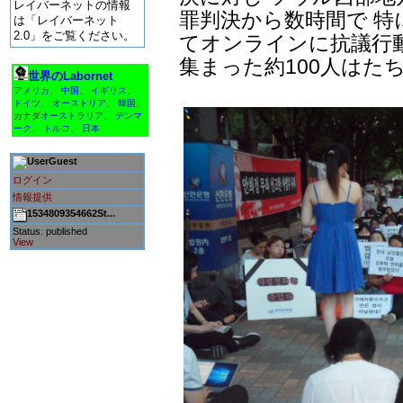
レイバーネットの情報
罪判決から数時間で 
は「レイバーネット
2.0」をご覧ください。
てオンラインに抗議行動
集まった約100人はた
世界のLabornet
アメリカ
、
中国
、
イギリス
、
ドイツ
、
オーストリア
、
韓国
、
カナダ
オーストラリア
、
デンマ
ーク
、
トルコ
、
日本
Guest
ログイン
情報提供
1534809354662St...
Status: published
View