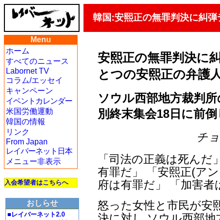
韓国:安熙正の無罪判決に糾弾
Menu
ホーム
安熙正の無罪判決に糾
すべてのニュース
Labornet TV
とつの安熙正の弁護
コラム/エッセイ
キャンペーン
ソウル西部地方裁判所の
イベントカレンダー
別終末集会18日に前倒
米国労働運動
韓国の情報
リンク
チョン
From Japan
レイバーネット日本
「司法の正義は死んだ」
メニュー非表示
有罪だ」 「安熙正(ア
府は有罪だ」 「加害者
入会希望者はこちらへ
怒った女性と市民が安熙
おしらせ
■レイバーネット2.0
決に対し ソウル西部