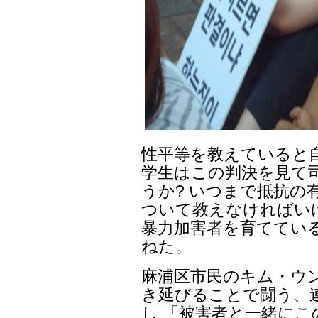
性平等を教えていると
学生はこの判決を見て
うか? いつまで抵抗の
ついて教えなければいけ
暴力加害者を育ててい
ねた。
麻浦区市民のキム・ウ
き延びることで闘う、
し 「被害者と一緒に