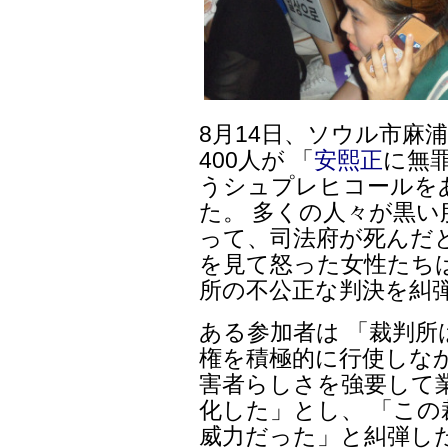
8月14日、ソウル市麻
400人が 「
安熙正
に無
うシュプレヒコールを
た。 多くの人々が黒い
って、司法府が死んだ
を見て怒った女性たち
所の不公正な判決を糾
ある参加者は 「裁判所
権を積極的に行使しな
害者らしさを強要して
化した」とし、 「こ
威力だった」と糾弾し