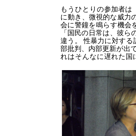
もうひとりの参加者は
に動き、微視的な威力
会に警鐘を鳴らす機会
「国民の日常は、彼ら
違う。 性暴力に対する
部批判、内部更新が出
れはそんなに遅れた国