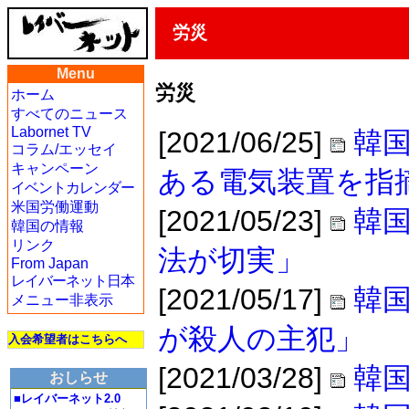
労災
Menu
労災
ホーム
すべてのニュース
Labornet TV
[2021/06/25]
韓
コラム/エッセイ
キャンペーン
ある電気装置を指
イベントカレンダー
米国労働運動
[2021/05/23]
韓
韓国の情報
リンク
法が切実」
From Japan
レイバーネット日本
[2021/05/17]
韓
メニュー非表示
が殺人の主犯」
入会希望者はこちらへ
[2021/03/28]
韓
おしらせ
■レイバーネット2.0