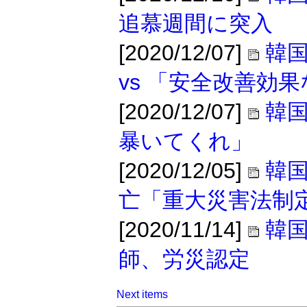
追慕週間に突入
[2020/12/07]
韓
vs 「安全改善効
[2020/12/07]
韓
暴いてくれ」
[2020/12/05]
韓
亡「重大災害法制
[2020/11/14]
韓
師、労災認定
Next items