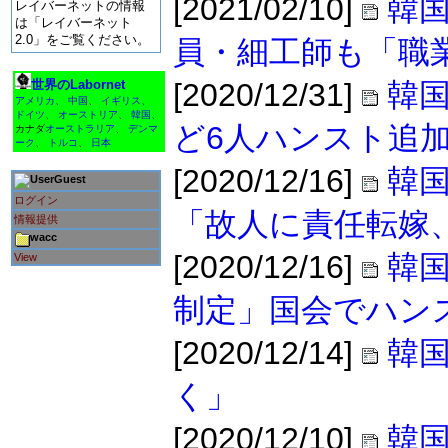
[2021/02/10]
韓
レイバーネットの情報
は「レイバーネット
2.0」をご覧ください。
員・細工師も「職
世界のLabornet
[2020/12/31]
韓
アメリカ
、
中国
、
イギリス
、
ドイツ
、
オーストリア
、
韓国
、
ど6人ハンスト追
カナダ
オーストラリア
、
デンマ
ーク
、
トルコ
、
日本
[2020/12/16]
韓
Guest
ログイン
「故人に責任転嫁
情報提供
wacc
[2020/12/16]
韓
View
制定」国会でハン
[2020/12/14]
韓
く」
[2020/12/10]
韓国