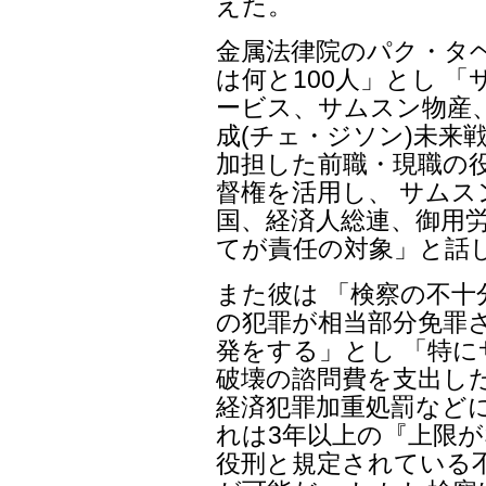
えた。
金属法律院のパク・タ
は何と100人」とし 
ービス、サムスン物産
成(チェ・ジソン)未来
加担した前職・現職の
督権を活用し、 サムス
国、経済人総連、御用
てが責任の対象」と話
また彼は 「検察の不
の犯罪が相当部分免罪
発をする」とし 「特
破壊の諮問費を支出した
経済犯罪加重処罰など
れは3年以上の『上限が
役刑と規定されている