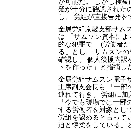
が可能だ。 しかし検
疑が十分に確認された
し、 労組が直接告発
金属労組京畿支部サム
は 「サムソン資本に
的な犯罪で、 (労働者
る」とし 「サムスン
確認し、 個人後援内訳
トを作った」と指摘し
金属労組サムスン電子
主席副支会長も 「一部
連れて行き、 労組に
「今でも現場では一部
する労働者を対象とし
労組を認めると言って
迫と懐柔をしている」