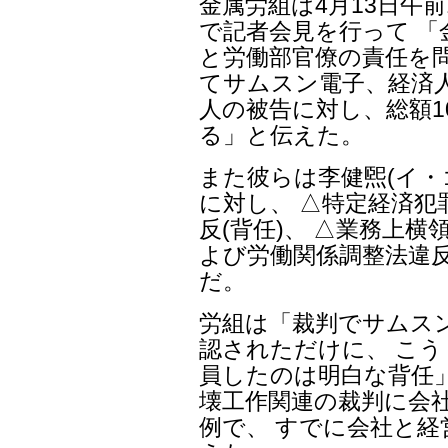
金属労組は4月13日午
で記者会見を行って 
と労働部官僚の責任を問
てサムスン電子、経済人
人の被告に対し、総額1
る」と伝えた。
また彼らは李健煕(イ・
に対し、 △特定経済犯
反(背任)、 △業務上横
よび労働関係調整法違
だ。
労組は「裁判でサムス
認されただけに、 こ
員したのは明白な背任
壊工作関連の裁判に会
例で、 すでに会社と