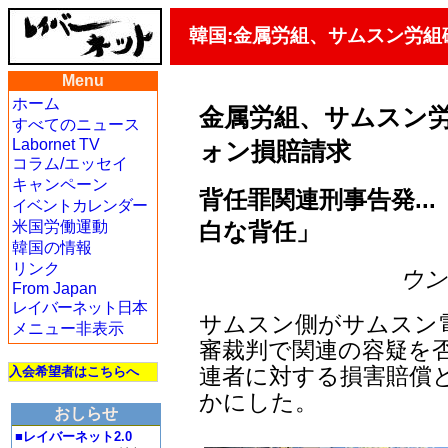
韓国:金属労組、サムスン労組
Menu
ホーム
金属労組、サムスン労
すべてのニュース
Labornet TV
ォン損賠請求
コラム/エッセイ
キャンペーン
背任罪関連刑事告発..
イベントカレンダー
白な背任」
米国労働運動
韓国の情報
リンク
ウン・
From Japan
レイバーネット日本
サムスン側がサムスン
メニュー非表示
審裁判で関連の容疑を
連者に対する損害賠償
入会希望者はこちらへ
かにした。
おしらせ
■レイバーネット2.0