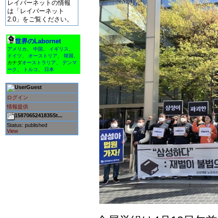
レイバーネットの情報
は「レイバーネット
2.0」をご覧ください。
世界のLabornet
アメリカ
、
中国
、
イギリス
、
ドイツ
、
オーストリア
、
韓国
、
カナダ
オーストラリア
、
デンマ
ーク
、
トルコ
、
日本
Guest
ログイン
情報提供
1587065241835St...
Status: published
View