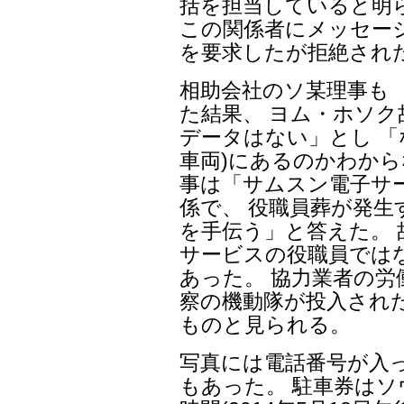
括を担当していると明
この関係者にメッセー
を要求したが拒絶され
相助会社のソ某理事も
た結果、 ヨム・ホソ
データはない」とし 「
車両)にあるのかわから
事は「サムスン電子サ
係で、 役職員葬が発
を手伝う」と答えた。
サービスの役職員ではな
あった。 協力業者の労
察の機動隊が投入され
ものと見られる。
写真には電話番号が入
もあった。 駐車券は