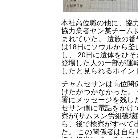
本社高位職の他に、協
協力業者ヤン某チーム
まれていた。 遺族の番
は18日にソウルから
し、 20日に遺体をひ
登場した人の一部が運
したと見られるポイン
チャムセサンは高位関
けたがつかなかった。
署にメッセージを残し
セサン側に電話をかけ
察が(サムスン労組破壊
ら、後で検察がすべて
た。 この関係者は自