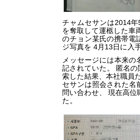
チャムセサンは2014年
を奪取して運柩した車両
のチョン某氏の携帯電
ジ写真を 4月13日に入
メッセージには本来の
記されていた。 匿名
索した結果、本社職員
セサンは照会された名
問い合わせ、 現在高位
た。