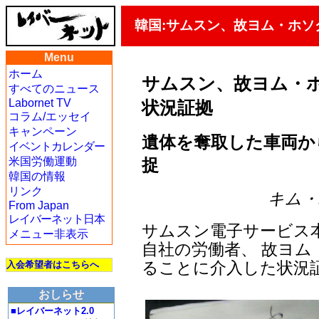
韓国:サムスン、故ヨム・ホ
Menu
ホーム
サムスン、故ヨム・
すべてのニュース
Labornet TV
状況証拠
コラム/エッセイ
キャンペーン
遺体を奪取した車両か
イベントカレンダー
捉
米国労働運動
韓国の情報
リンク
キム・ハ
From Japan
レイバーネット日本
サムスン電子サービス本
メニュー非表示
自社の労働者、 故ヨ
ることに介入した状況
入会希望者はこちらへ
おしらせ
■レイバーネット2.0