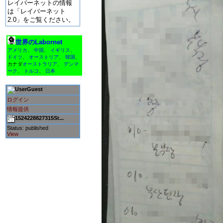
レイバーネットの情報
は「レイバーネット
2.0」をご覧ください。
世界のLabornet
アメリカ
、
中国
、
イギリス
、
ドイツ
、
オーストリア
、
韓国
、
カナダ
オーストラリア
、
デンマ
ーク
、
トルコ
、
日本
Guest
ログイン
情報提供
1524228827315St...
Status: published
View