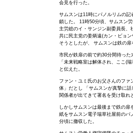
会見を行った。
サムスンは11時にパノルリムの
鎖した。 11時50分頃、サムス
主労総のイ・サンジン副委員長、
共に民主党の姜炳遠(カン・ビョン
そうとしたが、 サムスンは鉄の扉
市民が鉄扉の前で約30分間待っ
「未来戦略室は解体され、ここ(瑞
と伝えた。
ファン・ユミ氏のお父さんのファ
体」だとし 「サムスンが真摯に話
関係者が出てきて署名を受け取れ
しかしサムスンは最後まで鉄の扉
紙をサムスン電子瑞草社屋前のパノ
分頃に撤収した。