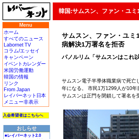
韓国:サムスン、ファン・ユミ
Menu
ホーム
サムスン、ファン・ユミ
すべてのニュース
病解決1万署名を拒否
Labornet TV
コラム/エッセイ
パノルリム「サムスンはこれ
キャンペーン
イベントカレンダー
米国労働運動
韓国の情報
サムスン電子半導体職業病で死亡
リンク
年になる。 市民1万1299人が1
From Japan
レイバーネット日本
サムスンは正門を閉鎖して署名を
メニュー非表示
入会希望者はこちらへ
おしらせ
■レイバーネット2.0