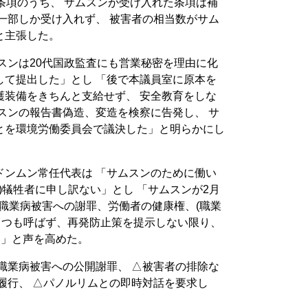
条項のうち、 サムスンが受け入れた条項は補
一部しか受け入れず、 被害者の相当数がサム
と主張した。
ムスンは20代国政監査にも営業秘密を理由に化
して提出した」とし 「後で本議員室に原本を
護装備をきちんと支給せず、 安全教育をしな
スンの報告書偽造、変造を検察に告発し、 サ
とを環境労働委員会で議決した」と明らかにし
ドンムン常任代表は 「サムスンのために働い
)犠牲者に申し訳ない」とし 「サムスンが2月
 職業病被害への謝罪、労働者の健康権、(職業
ひとつも呼ばず、再発防止策を提示しない限り、
い」と声を高めた。
職業病被害への公開謝罪、 △被害者の排除な
履行、 △パノルリムとの即時対話を要求し