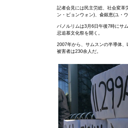
記者会見には民主労総、社会変革労
ン・ビョンウォン)、兪銀恵(ユ・
パノルリムは3月6日午後7時にサ
忌追慕文化祭を開く。
2007年から、サムスンの半導体、
被害者は230余人だ。