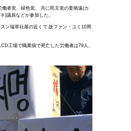
働者党、緑色党、 共に民主党の姜炳遠(カ
ウネ)議員などが参加した。
ムスン瑞草社屋の近くで 故ファン・ユミ10周
LCD工場で職業病で死亡した労働者は79人、