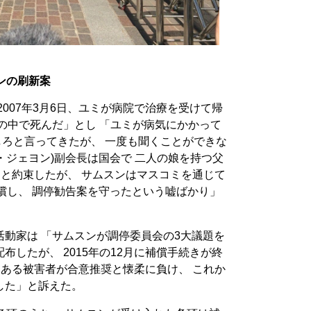
ンの刷新案
007年3月6日、ユミが病院で治療を受けて帰
の中で死んだ」とし 「ユミが病気にかかって
罪しろと言ってきたが、 一度も聞くことができな
イ・ジェヨン)副会長は国会で 二人の娘を持つ父
ると約束したが、 サムスンはマスコミを通じて
補償し、 調停勧告案を守ったという嘘ばかり」
動家は 「サムスンが調停委員会の3大議題を
したが、 2015年の12月に補償手続きが終
にある被害者が合意推奨と懐柔に負け、 これか
した」と訴えた。