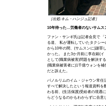
［出処:キム・ハンジュ記者］
10年待った…労働者のないサムス
ファン・サンギ氏は記者会見で 「2
る道、 私が運転していたタクシー
から10年の間、(サムスンに)謝
かった。 また3か月前に李在鎔(
として(職業病被害)問題を解決す
(職業病被害者に)1千億ウォンを
だと訴えた。
パノルリムのイム・ジャウン常任活
すべて解決したという報道資料を配布
わる前、(生活保護)受給者の境遇
らどうなるのかもわからずに合意