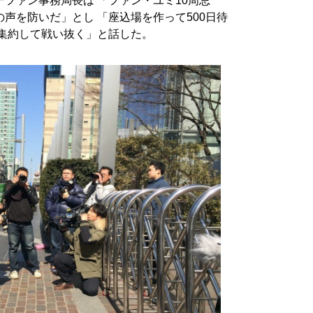
ファン事務局長は 「ファン・ユミ10周忌
声を防いだ」とし 「座込場を作って500日待
を集約して戦い抜く」と話した。