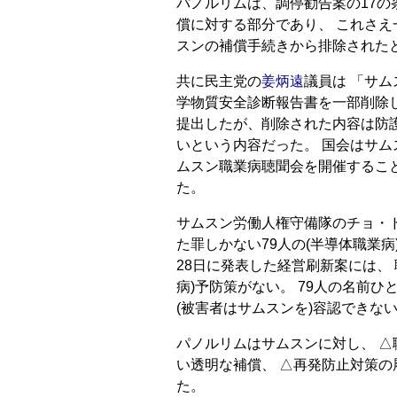
パノルリムは、調停勧告案の17の
償に対する部分であり、 これさえ
スンの補償手続きから排除された
共に民主党の
姜炳遠
議員は 「サ
学物質安全診断報告書を一部削除
提出したが、削除された内容は防
いという内容だった。 国会はサム
ムスン職業病聴聞会を開催するこ
た。
サムスン労働人権守備隊のチョ・
た罪しかない79人の(半導体職業病
28日に発表した経営刷新案には、
病)予防策がない。 79人の名前
(被害者はサムスンを)容認できな
パノルリムはサムスンに対し、 △
い透明な補償、 △再発防止対策の
た。