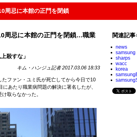
10周忌に本館の正門を閉鎖
10周忌に本館の正門を閉鎖…職業
関連記事
news
samsung
以上殺すな」
sharps
wacc
キム・ハンジュ記者 2017.03.06 18:33
korea
samsung
したファン・ユミ氏が死亡してから今日で10
samsung
0年目にあたり職業病問題の解決に署名したが、
受け取らなかった。