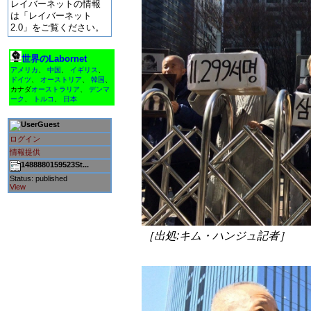
レイバーネットの情報
は「レイバーネット
2.0」をご覧ください。
世界のLabornet
アメリカ
、
中国
、
イギリス
、
ドイツ
、
オーストリア
、
韓国
、
カナダ
オーストラリア
、
デンマ
ーク
、
トルコ
、
日本
Guest
ログイン
情報提供
1488880159523St...
Status: published
View
［出処:キム・ハンジュ記者］