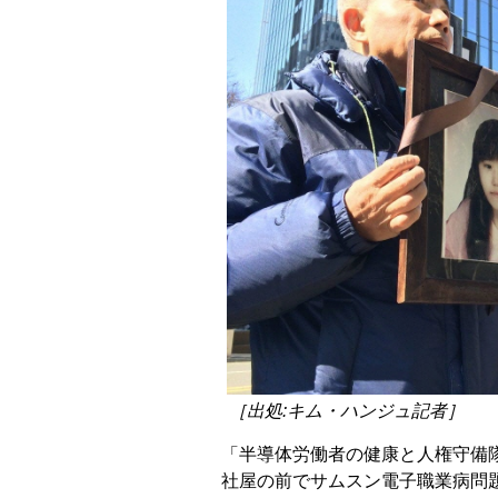
［出処:キム・ハンジュ記者］
「半導体労働者の健康と人権守備隊
社屋の前でサムスン電子職業病問題