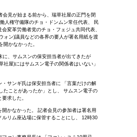
記者会見が始まる前から、瑞草社屋の正門を閉
ン労働人権守備隊のチョ・ドンムン常任代表、 民
社会変革労働者党のチョ・フェジュ共同代表、
ウォン)議員などの各界の要人が署名用紙を渡
を開かなかった。
た末に、サムスンの保安担当者が出てきたが
草社屋)にはサムスン電子の関係者はいない」
ン・サンギ氏は保安担当者に 「言葉だけの解
したことがあったか」とし、 サムスン電子の
と要求した。
を開かなかった。 記者会見の参加者は署名用
ルリム座込場に保管することにし、 12時30