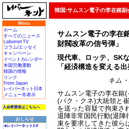
韓国:サムスン電子の李在鎔副
Menu
ホーム
サムスン電子の李在
すべてのニュース
Labornet TV
財閥改革の信号弾」
コラム/エッセイ
キャンペーン
現代車、ロッテ、SK
イベントカレンダー
「経済構造を変える出
米国労働運動
韓国の情報
リンク
キム・ハ
From Japan
レイバーネット日本
サムスン電子の李在鎔(
メニュー非表示
(パク・クネ)大統領と
を送った容疑で拘束され
入会希望者はこちらへ
退陣非常国民行動(退陣
おしらせ
束を要求してきた彼ら
■レイバーネット2.0