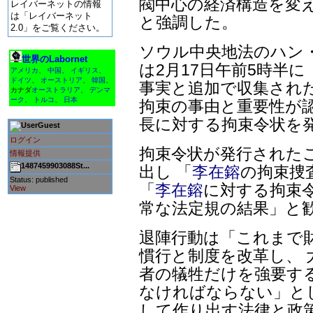
閥中心の経済構造を変
レイバーネットの情報
は「レイバーネット
と強調した。
2.0」をご覧ください。
ソウル中央地法のハン
世界のLabornet
は2月17日午前5時半
アメリカ
、
中国
、
イギリス
、
ドイツ
、
オーストリア
、
韓国
、
事実と追加で収集され
カナダ
オーストラリア
、
デンマ
ーク
、
トルコ
、
日本
拘束の事由と重要性が
長に対する拘束令状を
Guest
ログイン
拘束令状が発行された
情報提供
1487459903088St...
出し 「
李在鎔
の拘束捜
Status: published
「
李在鎔
に対する拘束
View
常な法定規の結果」と
退陣行動は「これまで
慣行と制度を改革し、 
者の犠牲だけを強要す
なければならない」と
して作り出す法律と政