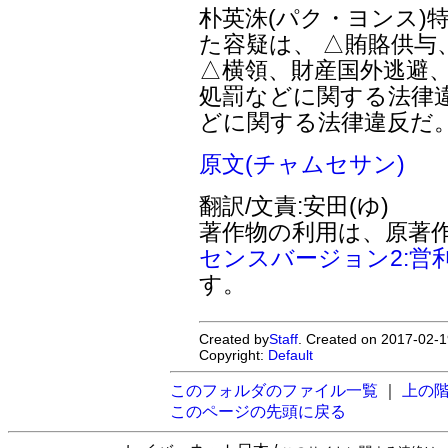
朴英洙(パク・ヨンス)
た容疑は、 △賄賂供与
△横領、財産国外逃避、
処罰などに関する法律
どに関する法律違反だ
原文(チャムセサン)
翻訳/文責:安田(ゆ)
著作物の利用は、原著
センスバージョン2:営
す。
Created by
Staff
. Created on 2017-02-1
Copyright:
Default
このフォルダのファイル一覧
｜
上の
このページの先頭に戻る