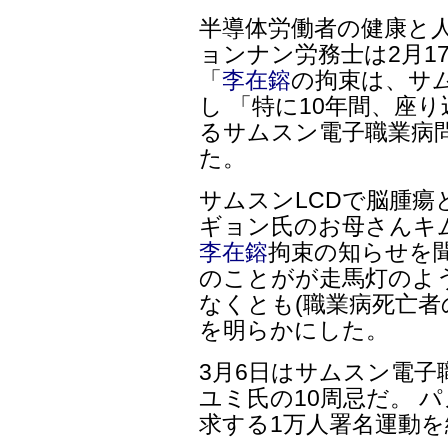
半導体労働者の健康と
ョンナン労務士は2月1
「
李在鎔
の拘束は、サ
し 「特に10年間、座
るサムスン電子職業病
た。
サムスンLCDで脳腫
ギョン氏のお母さんキ
李在鎔
拘束の知らせを
のことがが走馬灯のよ
なくとも(職業病死亡者
を明らかにした。
3月6日はサムスン電
ユミ氏の10周忌だ。 
求する1万人署名運動