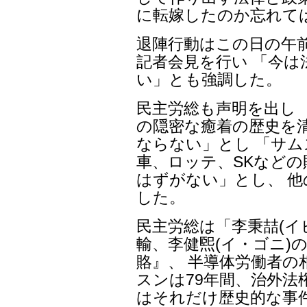
に転嫁したのか忘れて
退陣行動はこの日の午前
記者会見を行い 「今
い」とも強調した。
民主労総も声明を出し 
の隠密な癒着の歴史を
ならない」とし 「サ
車、ロッテ、SKなど
はずがない」とし、 
した。
民主労総は「李秉喆(イ
輸、李健煕(イ・ゴニ)
賂』、 半導体労働者
スンは79年間、治外法
はそれだけ歴史的な事