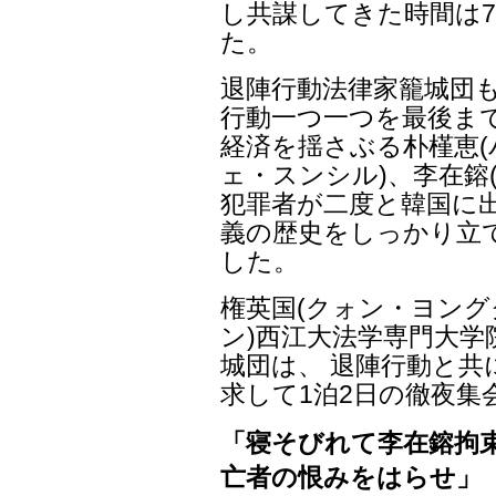
し共謀してきた時間は
た。
退陣行動法律家籠城団も
行動一つ一つを最後ま
経済を揺さぶる朴槿恵(
ェ・スンシル)、李在鎔
犯罪者が二度と韓国に
義の歴史をしっかり立
した。
権英国(クォン・ヨング
ン)西江大法学専門大
城団は、 退陣行動と共
求して1泊2日の徹夜集
「寝そびれて李在鎔拘束
亡者の恨みをはらせ」