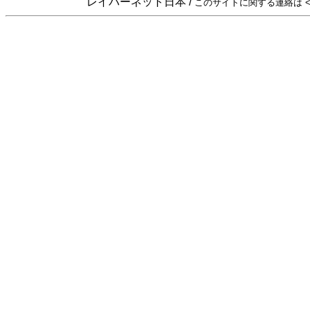
レイバーネット日本 /
このサイトに関する連絡は <sta