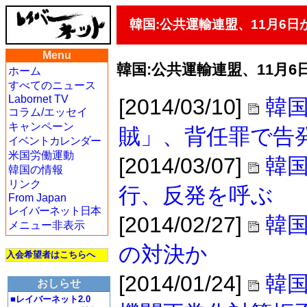
韓国:公共運輸連盟、11月6日
Menu
韓国:公共運輸連盟、11月
ホーム
すべてのニュース
Labornet TV
[2014/03/10]
韓国
コラム/エッセイ
キャンペーン
賊」、背任罪で告
イベントカレンダー
米国労働運動
[2014/03/07]
韓
韓国の情報
リンク
行、反発を呼ぶ
From Japan
レイバーネット日本
[2014/02/27]
韓国
メニュー非表示
の対決か
入会希望者はこちらへ
[2014/01/24]
韓
おしらせ
■レイバーネット2.0