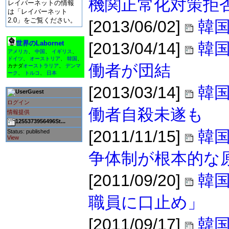
機関正常化対策拒
レイバーネットの情報
は「レイバーネット
2.0」をご覧ください。
[2013/06/02]
韓国
世界のLabornet
[2013/04/14]
韓
アメリカ
、
中国
、
イギリス
、
ドイツ
、
オーストリア
、
韓国
、
働者が団結
カナダ
オーストラリア
、
デンマ
ーク
、
トルコ
、
日本
[2013/03/14]
韓
Guest
ログイン
働者自殺未遂も
情報提供
1255373956496St...
[2011/11/15]
韓国
Status: published
View
争体制が根本的な
[2011/09/20]
韓
職員に口止め」
[2011/09/17]
韓国