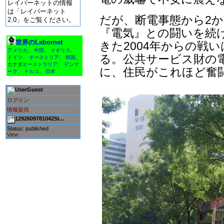
レイバーネットの情報
は「レイバーネット
だが、断電事態から2
2.0」をご覧ください。
『電気』との闘いを続
世界のLabornet
きた2004年からの戦
アメリカ
、
中国
、
イギリス
、
る。公共サービス財の
ドイツ
、
オーストリア
、
韓国
、
カナダ
オーストラリア
、
デンマ
に、住民がこれほど奮闘
ーク
、
トルコ
、
日本
Guest
ログイン
情報提供
1292609781042St...
Status: published
View