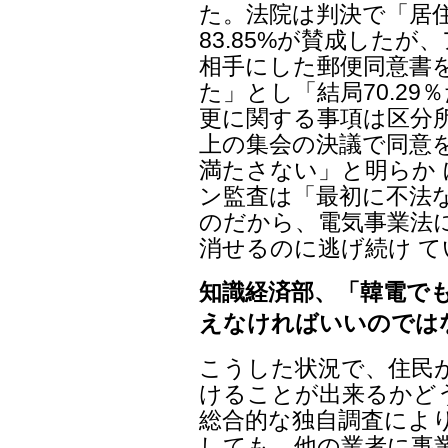
た。法院は判決で「居
83.85%が賛成した
相手にした郵便同意書を
た」とし「結局70.29
更に関する事項は区分所
上の集会の決議で同意
満たさない」と明らか
ン監査は「最初に不法
のだから、電気事業法
消せるのに逃げ続け 
知識経済部、「韓電で
えなければいいのでは
こうした状況で、住民
けることが出来るかど
総合的な独自調査によ
しても、他の業者に事