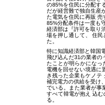
の85%を住民に分配す
だが経営難で独自生産
た電気を住民に再販 
85%分配条件は一度も
経済部は『許可を取り
場を押し通して、 住民
た。
特に知識経済部と韓国
飛び込んだ31の業者の
たことが明らかになっ
電機を回せない境遇に
き残った企業もケノテ
補完電力の供給を受け
でいる。また業者が事
すべて韓電が抱え 込
る。