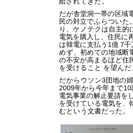
給されてきた。
だが舎堂洞一帯の区域
民の対立でふらついた
り、ケノテクは自主的
電気を購入し、住民に
は韓電に支払う1億 7
めず、初めての地域断
の不安が高まるほど住
を受けること を望んだ
だからウソン3団地の
2009年から今年まで1
電気事業の解止要請を
を受けている電気を、
むという文書だった。