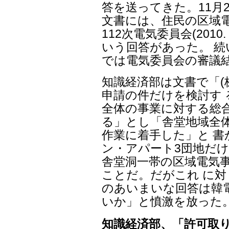
答を送ってきた。11月
文書には、住民の区域電
112次電気委員会(2010
いう回答があった。 続
では電気委員会の審議
知識経済部は文書で「(
申請の件だけを検討す 
全体の事業に対する総
る」とし「舎堂地域全
作業に着手した」と 
ン・アパート3団地だけ
舎堂洞一帯の区域電気
ことだ。だがこれ に
のあいまいな回答は韓
いか」と憤激を放った
知識経済部、「許可取り