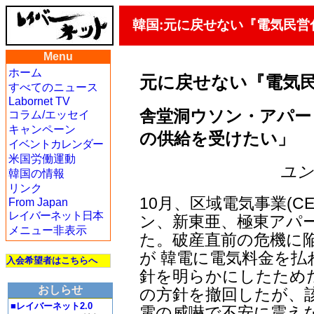
韓国:元に戻せない『電気民営
Menu
ホーム
元に戻せない『電気
すべてのニュース
Labornet TV
舎堂洞ウソン・アパー
コラム/エッセイ
キャンペーン
の供給を受けたい」
イベントカレンダー
米国労働運動
ユン・
韓国の情報
リンク
10月、区域電気事業(C
From Japan
レイバーネット日本
ン、新東亜、極東アパ
メニュー非表示
た。破産直前の危機に
が 韓電に電気料金を払
入会希望者はこちらへ
針を明らかにしたため
おしらせ
の方針を撤回したが、
■レイバーネット2.0
電の威嚇で不安に震え