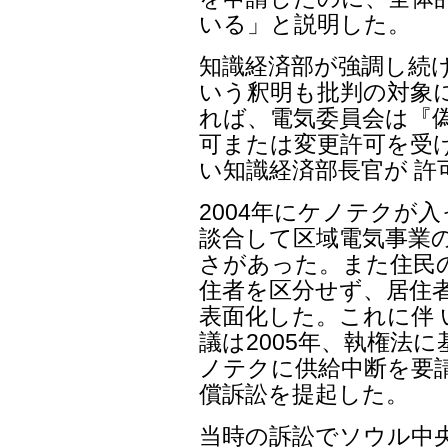
いる」と説明した。
知識経済部が強調し続
いう釈明も批判の対象に
れば、電気委員会は『
可または変更許可を受
い知識経済部長官が 許
2004年にケノテクが
談合して区域電気事業
さがあった。また住民の8
住者を区分せず、居住
表面化した。これに伴 
議は2005年、執権法
ノテクに供給中断を要
償訴訟を提起した。
当時の訴訟でソウル中