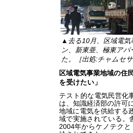
▲去る10月、区域電気
ン、新東亜、極東アパ
た。［出処:チャムセ
区域電気事業地域の住
を受けたい」
テスト的な電気民営化
は、知識経済部の許可
地域に電気を供給する政策
域で実施されている。
2004年からケノテク