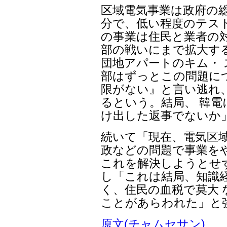
区域電気事業は政府の
分で、低い程度のテス
の事業は住民と業者の
部の戦いにまで拡大す
団地アパートのキム・
部はずっとこの問題に
限がない』と言い逃れ
るという。結局、 韓
け出した返事でないか
続いて「現在、電気区域
政などの問題で事業を
これを解決しようとせ
し「これは結局、知識
く、住民の血税で莫大
ことがあらわれた」と
原文(チャムセサン)