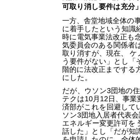
可取り消し要件は充分
一方、舎堂地域全体の
に着手したという知識
時に電気事業法改正も念
気委員会のある関係者
取り消すが、現在、 
う要件がない」とし「
階的に法改正までする
にした。
だが、ウソン3団地の
テクは10月12日、事
済部がこれを回避して
ソン3団地入居者代表
エネルギー変更許可を
話した」とし「だが知
を申請したのに、全体