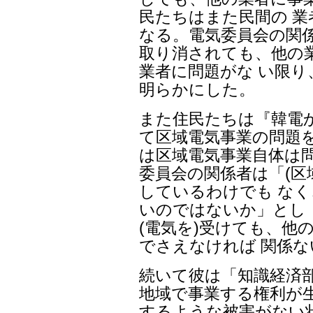
民たちはまた民間の 
なる。電気委員会の関
取り消されても、他の
業者に問題がな い限
明らかにした。
また住民たちは『韓電
て区域電気事業の問題
は区域電気事業自体は
委員会の関係者は「(区
しているわけでも な
いのではないか」とし
(電気を)受けても、他
でさえなければ 関係
続いて彼は「知識経済
地域で事業する権利が
するような被害がない状