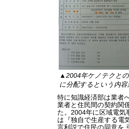
▲2004年ケノテクと
に分配するという内容
特に知識経済部は業者
業者と住民間の契約関
た。2004年に区域電
は『独自で生産する電
言利説で住民の同意を