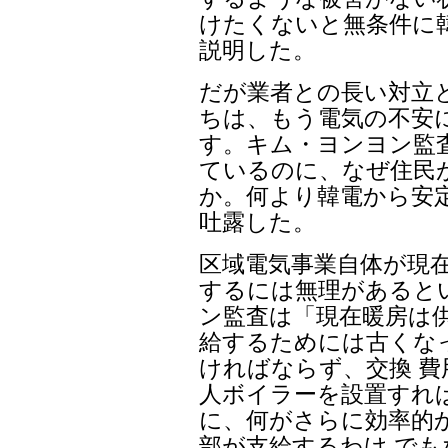
けたくないと無条件に
説明した。
だが業者との長い対立
ちは、もう電気の不安
す。キム・ヨンヨン監
ているのに、なぜ住民
か。何より韓電から安
吐露した。
区域電気事業自体が現
するには無理があると
ン監査は「現在暖房は
給するためには古くな
ければならず、交換 費
人ボイラーを設置すれば
に、何がさらに効率的
部が支給するわけ で