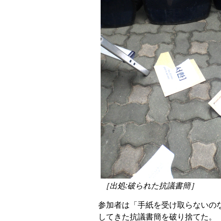
［出処:破られた抗議書簡］
参加者は「手紙を受け取らないの
してきた抗議書簡を破り捨てた。