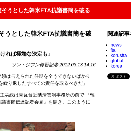
渡そうとした韓米FTA抗議書簡を破る
そうとした韓米FTA抗議書簡を破
関連記事
news
fta
なければ極端な決定も」
korusfta
global
ソン・ジフン修習記者 2012.03.13 14:16
korea
統領は与えられた任期を全うできないばかり
乱を繰り返したすべての責任を取るべきだ」
、民主労総は青瓦台近隣清雲洞事務所の前で 『韓
抗議書簡伝達記者会見』を開き、このように