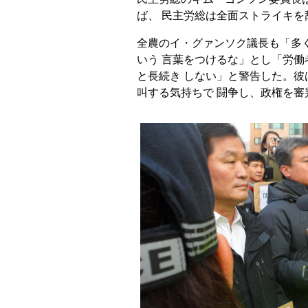
ば、 民主労総は全面ストライキ
全農のイ・グァンソク議長も「多く
いう 言葉をつけるな」とし「労
と長続き しない」と警告した。彼
叫する気持ちで 闘争し、政権を