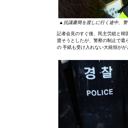
▲抗議書簡を渡しに行く途中、警
記者会見のすぐ後、民主労総と韓国
渡そうとしたが、警察の制止で遮
の 手紙も受け入れない大統領が