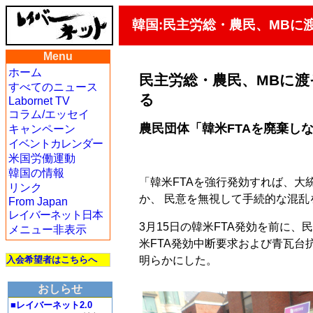
韓国:民主労総・農民、MBに
Menu
ホーム
民主労総・農民、MBに渡
すべてのニュース
る
Labornet TV
コラム/エッセイ
農民団体「韓米FTAを廃棄し
キャンペーン
イベントカレンダー
米国労働運動
韓国の情報
「韓米FTAを強行発効すれば、大
リンク
か、 民意を無視して手続的な混
From Japan
レイバーネット日本
3月15日の韓米FTA発効を前に
メニュー非表示
米FTA発効中断要求および青瓦台
明らかにした。
入会希望者はこちらへ
おしらせ
■レイバーネット2.0