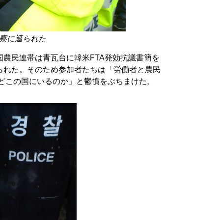
察に遮られた
農民連帯は青瓦台に韓米FTA発効抗議書簡を
られた。そのため参加者たちは「労働者と農民
がどこの国にいるのか」と鬱憤をぶちまけた。