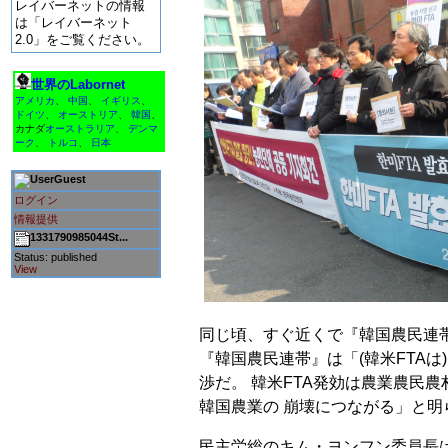
レイバーネットの情報
は「レイバーネット
2.0」をご覧ください。
世界のLabornet
アメリカ
、
中国
、
イギリス
、
ドイツ
、
オーストリア
、
韓国
、
カナダ
オーストラリア
、
デンマ
ーク
、
トルコ
、
日本
Guest
ログイン
情報提供
1331790985044St...
Status: published
View
同じ頃、すぐ近くで『韓国農民連
『韓国農民連帯』は「(韓米FTA
渉だ。 韓米FTA発効は農業農民
韓国農業の 崩壊につながる」と明
民主労総のキム・ヨンフン委員長は