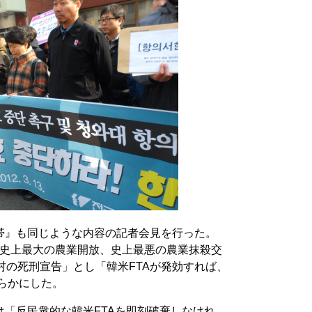
帯』も同じような内容の記者会見を行った。
は)史上最大の農業開放、史上最悪の農業抹殺交
農村の死刑宣告」とし「韓米FTAが発効すれば、
らかにした。
「反民衆的な韓米FTAを即刻破棄しなけれ