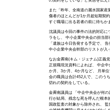
の契約をしている」と実態を伝え
また「昨年、全南道の麗水国家産
傷者のほとんどが1か月超短期契約
すぐ職場に出る若者の前に待ちか
沈議員は今回の事件の法的対応に
ラをし、 中小企業中央会の担当
「遺族は今日告発する予定で、 告
中小企業中央会幹部のリストが入
なお金霽南(キム・ジェナム)正義
正規職現況資料によれば、 中企中
か月、3か月、4か月など、 月単
会の職員は合計452人で、このうち
切れの契約をしている。
金霽南議員は 「中企中央会が何の
行が結局、残念な死を呼んだ根本的
国政監査の対象から除外され、 監