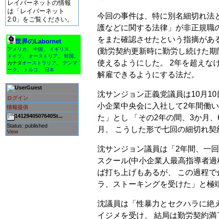
レイバーネットの情報
は「レイバーネット
今回の事件は、特に別名細切れ法
2.0」をご覧ください。
護などに関する法律」が非正規職
をまた確認させたという指摘がある
世界のLabornet
アメリカ
、
中国
、
イギリス
、
(勤労契約更新時に勤労し続けた期
ドイツ
、
オーストリア
、
韓国
、
使えるようにした。 2年を超えな
カナダ
オーストラリア
、
デンマ
ーク
、
トルコ
、
日本
解雇できるようにする法だ。
Guest
沈サンジョン正義党議員は10月10
ログイン
小企業中央会に入社して2年間働い
情報提供
1412940507640St...
た」とし 「その2年の間、3か月、
Status: published
月、 こうした形で七回の細切れ契
View
沈サンジョン議員は「2年間、一回
スクール(中小企業人最高指導者過
ば打ち上げもあるが、 この過程
ラ、ストーキングを受けた」と極
沈議員は「性暴力とセクハラに絶
イジメを受け、 結局は勤労契約満