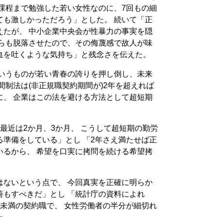
課程まで勉強した若い女性なのに、7回もの細
ても激しかっただろう」とした。 続いて「正
えたが、 中小企業中央会が性暴力の事実を隠
からも脱落させたので、その侮蔑感で故人が味
血を吐くような気持ち」と残念さを伝えた。
というものが若い青春の誇りを押し倒し、未来
間制法は(非正規職契約期間が)2年を超えれば
に、 企業はこの法を避ける方法として超短期
最近は2か月、3か月、 こうして超短期の勤労
準備をしている」とし 「2年さえ満たせば正
いるから、 希望を口実に拷問を続ける希望拷
はないという点で、 今回真実を正確に明らか
善もすべきだ」とし 「統計庁の資料によれ
年未満の契約職で、 女性労働者の半分が細切れ