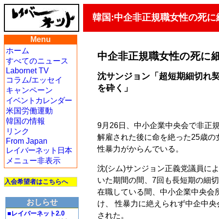
韓国:中企非正規職女性の死に
Menu
ホーム
中企非正規職女性の死に
すべてのニュース
Labornet TV
沈サンジョン「超短期細切れ契
コラム/エッセイ
を砕く」
キャンペーン
イベントカレンダー
米国労働運動
韓国の情報
9月26日、中小企業中央会で非正
リンク
解雇された後に命を絶った25歳の
From Japan
性暴力がからんでいる。
レイバーネット日本
メニュー非表示
沈(シム)サンジョン正義党議員に
いた期間の間、7回も長短期の細切
入会希望者はこちらへ
在職している間、中小企業中央会
おしらせ
け、 性暴力に絶えられず中企中
■レイバーネット2.0
された。