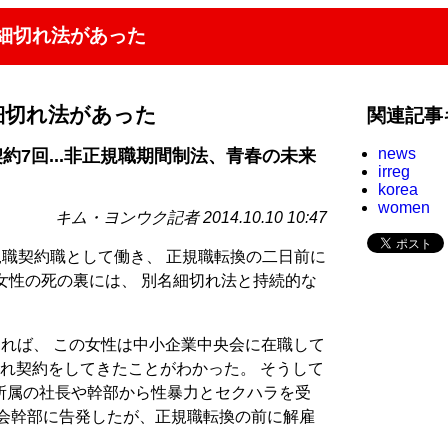
細切れ法があった
細切れ法があった
関連記事
news
約7回...非正規職期間制法、青春の未来
irreg
korea
women
キム・ヨンウク記者 2014.10.10 10:47
規職契約職として働き、 正規職転換の二日前に
女性の死の裏には、 別名細切れ法と持続的な
よれば、 この女性は中小企業中央会に在職して
れ契約をしてきたことがわかった。 そうして
所属の社長や幹部から性暴力とセクハラを受
央会幹部に告発したが、正規職転換の前に解雇