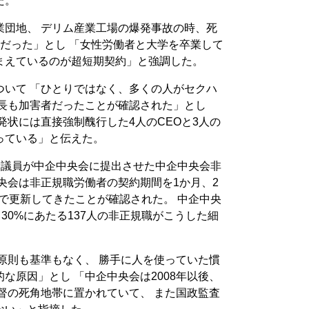
た。
業団地、 デリム産業工場の爆発事故の時、死
だった」とし 「女性労働者と大学を卒業して
まえているのが超短期契約」と強調した。
ついて 「ひとりではなく、多くの人がセクハ
部長も加害者だったことが確認された」とし
発状には直接強制醜行した4人のCEOと3人の
っている」と伝えた。
党議員が中企中央会に提出させた中企中央会非
央会は非正規職労働者の契約期間を1か月、2
位で更新してきたことが確認された。 中企中央
30%にあたる137人の非正規職がこうした細
原則も基準もなく、 勝手に人を使っていた慣
な原因」とし 「中企中央会は2008年以後、
督の死角地帯に置かれていて、 また国政監査