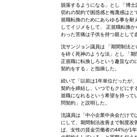
脱落するようになる」とし 「博士
切れの契約で困惑感と侮蔑感はと
規職転換のためにあらゆる事を耐
してイジメをして、 正規職転換
わった苦痛は子供を持つ親として
沈サンジョン議員は 「期間制法
を砕く死神のような法」とし 「期
正規職に転換しろという趣旨なの
契約をする」と指摘した。
続いて「以前は1年単位だったが、
契約を締結し、いつでもクビにする
規職になれるという希望を持って
問契約」と説明した。
沈議員は「中小企業中央会だけで
にして、期間制法改善まで制度改
ば、女性の賃金労働者の44%が1