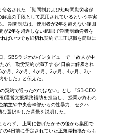
と命名された 「期間制および短時間勤労者保
の解雇の手段として悪用されているという事実
。 期間制法は、使用者が2年を超えない範囲
間が2年を超過しない範囲)で期間制勤労者を
ければいつでも細切れ契約で非正規職を簡単に
日、SBSラジオのインタビューで 「故人が中
たが、 勤労契約が満了する4日前に解雇され
6か月、2か月、4か月、2か月、4か月、2か
約をした」と伝えた。
の契約で通ったのではない」とし 「SB-CEO
程)運営支援業務補助を担当し、 授業が終われ
で企業主や中央会幹部からの性暴力、セクハ
端な選択をした背景を説明した。
えられず、 上司に告げたがその後から集団で
了の4日前に予定されていた正規職転換からも