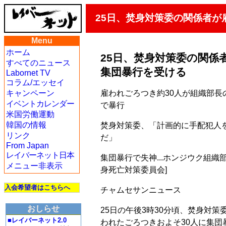
25日、焚身対策委の関係者が
Menu
ホーム
25日、焚身対策委の関係
すべてのニュース
集団暴行を受ける
Labornet TV
コラム/エッセイ
雇われごろつき約30人が組織部長
キャンペーン
イベントカレンダー
で暴行
米国労働運動
韓国の情報
焚身対策委、「計画的に手配犯人
リンク
だ」
From Japan
レイバーネット日本
集団暴行で失神...ホンジウク組織
メニュー非表示
身死亡対策委員会]
入会希望者はこちらへ
チャムセサンニュース
おしらせ
25日の午後3時30分頃、焚身対
■レイバーネット2.0
われたごろつきおよそ30人に集団