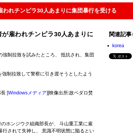
雇われチンピラ30人あまりに集団暴行を受ける
者が雇われチンピラ30人あまりに
関連記事
korea
の強制拉致を試みたところ、 抵抗され、集団
を強制拉致して警察に引き渡そうとしたよう
部長
[Windowsメディア]
[映像出所:故ペダロ焚
策委のホンジウク組織部長が、 斗山重工業に雇
暴行されて失神し、 意識不明状態に陥るとい