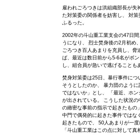
雇われごろつきは洪組織部長が失
た対策委の関係者を妨害し、 対
ふるった。
2002年の斗山重工業支会の47
うになり、 烈士焚身後の2月初め
ごろつき百人あまりを充員し、脅
ば、最近は数日前から5-6名がボ
し、組合員が急いで逃げることも
焚身対策委は25日、暴行事件につ
そうとしたのか、 暴力団のよう
ではないか」とし、 「最近、ホン
が出されている。 こうした状況の
の緻密な事前の指示で起きたもの
中門で偶発的に起きた事件ではな
起きたもので、 50人あまりが一
「斗山重工業はこの点に対して真