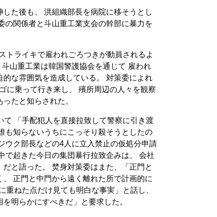
神した後も、 洪組織部長を病院に移そうとし
策委の関係者と斗山重工業支会の幹部に暴力を
日間ストライキで雇われごろつきが動員されるよ
、斗山重工業は韓国警護協会を通じて 雇われ
迫的な雰囲気を造成している。 対策委によれ
ンゴに乗って行き来し、 殯所周辺の人々を観察
あったと知らされた。
いて 「手配犯人を直接拉致して警察に引き渡
に誰も知らないうちにこっそり殺そうとしたの
ジウク部長などの4人に立入禁止の仮処分申請
中で起きた今日の集団暴行拉致企みは、 会社
」だと語った。 焚身対策委はまた、「正門と
く、 正門と中門から遠く離れた所で計画的に
度に重ねた点だけ見ても明白な事実」と話し、
相を明らかにすべきだ」と要求した。