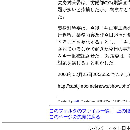
焚身対策委は、労働部の特別調査
題が多いと指摘したが、 警察な
た。
焚身対策委は、今後「斗山重工業
用過程、業務内容及び今日起きた
することを要求する」とし、 「
されているなかで起きた今日の事
を今一度確認させた。 対策委は、
対策を講じる」と明かした。
2003年02月25日20:36:55キムミラ(rai
http://cast.jinbo.net/news/show.p
Created by
Staff
. Created on 2003-02-26 11:01:02 / 
このフォルダのファイル一覧
｜
上の
このページの先頭に戻る
レイバーネット日本