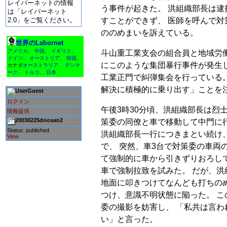
レイバーネットの情報
う事件が起きた。 洪組織部長は
は「レイバーネット
すことができず、 医師を呼んで
2.0」をご覧ください。
ののめまいを訴えている。
世界のLabornet
アメリカ
、
中国
、
イギリス
、
斗山重工業支会の組合員と地域労
ドイツ
、
オーストリア
、
韓国
、
にこのような集団暴行事件が発生し
カナダ
オーストラリア
、
デンマ
ーク
、
トルコ
、
日本
工業正門で糾弾集会を行っている。
解決に積極的に乗り出す」ことを
Guest
ログイン
午後3時30分頃、洪組織部長は烈
情報提供
20030225doosan2
策委の同僚と車で移動して中門に
Status: published
洪組織部長一行につきまとい続け
View
で、 突然、車3台で対策委の車両
て強制的に車から引きずりおろし
車で強制拉致を試みた。 だが、洪
地面に叩きつけてなんども打ちの
つけ、意識不明状態に陥った。 
委の撮影を妨害し、 「私共は言
い」と言った。