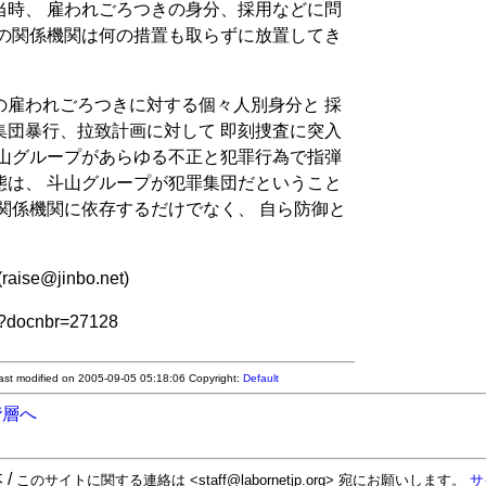
当時、 雇われごろつきの身分、採用などに問
どの関係機関は何の措置も取らずに放置してき
の雇われごろつきに対する個々人別身分と 採
集団暴行、拉致計画に対して 即刻捜査に突入
斗山グループがあらゆる不正と犯罪行為で指弾
態は、 斗山グループが犯罪集団だということ
関係機関に依存するだけでなく、 自ら防御と
se@jinbo.net)
hp?docnbr=27128
Last modified on 2005-09-05 05:18:06
Copyright:
Default
階層へ
 /
このサイトに関する連絡は <staff@labornetjp.org> 宛にお願いします。
サ