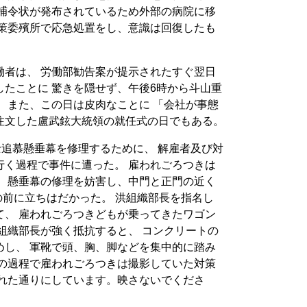
逮捕令状が発布されているため外部の病院に移
対策委殯所で応急処置をし、意識は回復したも
働者は、 労働部勧告案が提示されたすぐ翌日
たことに 驚きを隠せず、午後6時から斗山重
 また、この日は皮肉なことに 「会社が事態
注文した盧武鉉大統領の就任式の日でもある。
士追慕懸垂幕を修理するために、 解雇者及び対
行く過程で事件に遭った。 雇われごろつきは
、 懸垂幕の修理を妨害し、中門と正門の近く
の前に立ちはだかった。 洪組織部長を指名し
て、 雇われごろつきどもが乗ってきたワゴン
組織部長が強く抵抗すると、 コンクリートの
めし、 軍靴で頭、胸、脚などを集中的に踏み
この過程で雇われごろつきは撮影していた対策
われた通りにしています。映さないでくださ