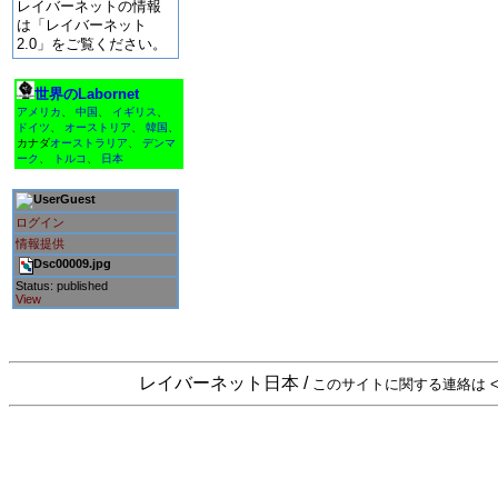
レイバーネットの情報
は「レイバーネット
2.0」をご覧ください。
世界のLabornet
アメリカ
、
中国
、
イギリス
、
ドイツ
、
オーストリア
、
韓国
、
カナダ
オーストラリア
、
デンマ
ーク
、
トルコ
、
日本
Guest
ログイン
情報提供
Dsc00009.jpg
Status: published
View
レイバーネット日本 /
このサイトに関する連絡は <sta