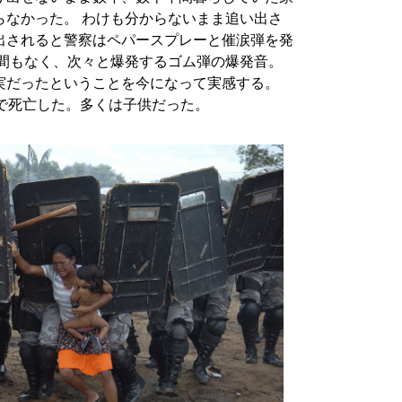
らなかった。 わけも分からないまま追い出さ
出されると警察はペパースプレーと催涙弾を発
う間もなく、次々と爆発するゴム弾の爆発音。
実だったということを今になって実感する。
程で死亡した。多くは子供だった。