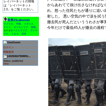
レイバーネットの情報
からあわてて抜け出さなければな
は「レイバーネット
2.0」をご覧ください。
れ、怒った住民たちが通りに追い
射した。 悪い空気の中で涙を拭
世界のLabornet
撤去民が死んだといううわさが事
アメリカ
、
中国
、
イギリス
、
今年だけで最低45人が撤去の過
ドイツ
、
オーストリア
、
韓国
、
カナダ
オーストラリア
、
デンマ
ーク
、
トルコ
、
日本
Guest
ログイン
情報提供
1402506479088St...
Status: published
View