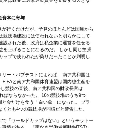
産資本は政界に選挙運動資金を支援する大きな
産資本に寄与
益が行くだけだが、予算のほとんどは国庫から
金は競技場建設には使われないと明らかにして
が建設された後、政府は私企業に運営を任せる
益を上げることになるのだ。 しかし同じ主張
ドカップで使われたが偽りだったことが判明し
タリー・パブテストによれば、 南ア共和国は
、FIFAと南ア共和国体育連盟は国内総生産を
かし競技の直後、南ア共和国の財政長官は
ればならなかった。 10の競技場のうち9つ
間と金だけを食う「白い象」になった。 ブラ
なくとも4つの競技場が同様だと警告した。
市で「ワールドカップはない」というモットー
情がある。 「家なき労働者運動(MTST)」