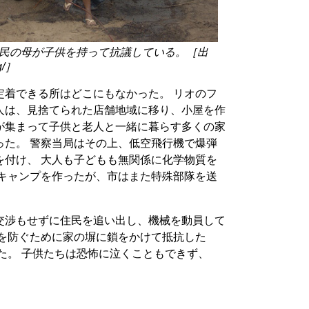
民の母が子供を持って抗議している。［出
rg/］
定着できる所はどこにもなかった。 リオのフ
人は、見捨てられた店舗地域に移り、小屋を作
が集まって子供と老人と一緒に暮らす多くの家
った。 警察当局はその上、低空飛行機で爆弾
を付け、 大人も子どもも無関係に化学物質を
にキャンプを作ったが、市はまた特殊部隊を送
交渉もせずに住民を追い出し、機械を動員して
去を防ぐために家の塀に鎖をかけて抵抗した
た。 子供たちは恐怖に泣くこともできず、