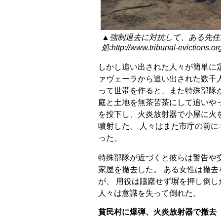
▲強制退去に対抗して、ある先住
処:http://www.tribunal-evictions.o
しかし追い出された人々が簡単に
ァヴェーラから追い出された数千
って世帯を作ると、また特殊部隊
庭と土地を無茶苦茶にして追いや
を投下し、火炎放射器で小屋に火
噴射した。 人々はまた市庁の前
った。
特殊部隊が近づくと彼らは警告や
家屋を撤去した。 ある女性は撤
が、 用役は躊躇せず塀を押し倒し
人々は意識を失って倒れた。
貧民村に爆弾、火炎放射器で撤去