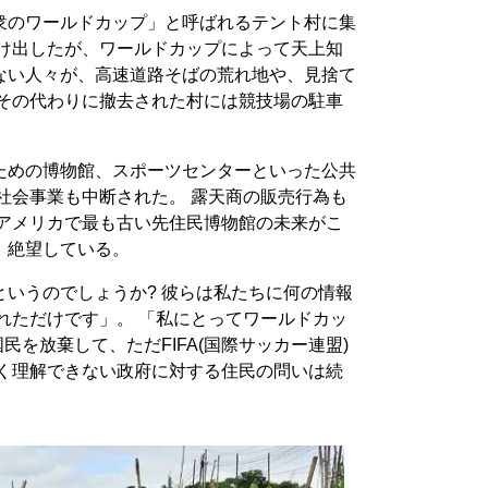
衆のワールドカップ」と呼ばれるテント村に集
抜け出したが、ワールドカップによって天上知
ない人々が、高速道路そばの荒れ地や、見捨て
 その代わりに撤去された村には競技場の駐車
ための博物館、スポーツセンターといった公共
社会事業も中断された。 露天商の販売行為も
ンアメリカで最も古い先住民博物館の未来がこ
、絶望している。
いうのでしょうか? 彼らは私たちに何の情報
れただけです」。 「私にとってワールドカッ
民を放棄して、ただFIFA(国際サッカー連盟)
たく理解できない政府に対する住民の問いは続