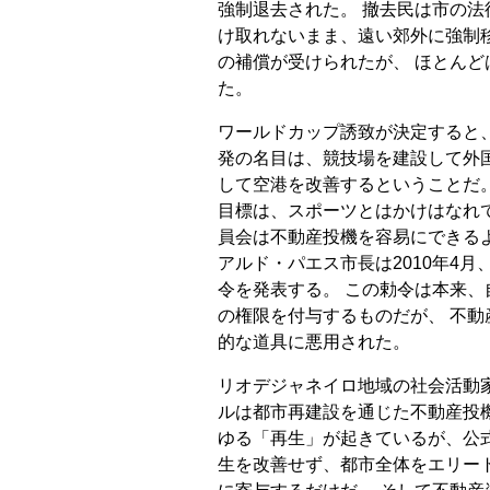
強制退去された。 撤去民は市の
け取れないまま、遠い郊外に強制移
の補償が受けられたが、 ほとんどは
た。
ワールドカップ誘致が決定すると
発の名目は、競技場を建設して外
して空港を改善するということだ
目標は、スポーツとはかけはなれ
員会は不動産投機を容易にできる
アルド・パエス市長は2010年4
令を発表する。 この勅令は本来
の権限を付与するものだが、 不
的な道具に悪用された。
リオデジャネイロ地域の社会活動
ルは都市再建設を通じた不動産投
ゆる「再生」が起きているが、公
生を改善せず、都市全体をエリー