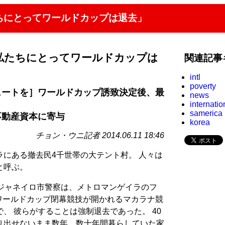
ちにとってワールドカップは退去」
私たちにとってワールドカップは
関連記事
intl
poverty
ュートを］ワールドカップ誘致決定後、最
news
internatio
samerica
不動産資本に寄与
korea
チョン・ウニ記者 2014.06.11 18:46
にある撤去民4千世帯の大テント村。 人々は
と呼ぶ。
デジャネイロ市警察は、メトロマンゲイラのフ
 ワールドカップ閉幕競技が開かれるマカラナ競
、 彼らがすることは強制退去であった。 40
り出せないまま数年、数十年間暮らしていた家