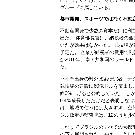
に寄与するだけだ。 そして不動
グループに属している。
都市開発、スポーツではなく不動
不動産開発で少数の資本だけに利
出た。 体育部長官は、納税者の
いたが効果はなかった。 競技場
予定だ。 企業が納税者の費用で利
が2010年、南ア共和国のワール
た。
ハイチ出身の対外政策研究者、ナ
競技場の建設に60億ドルを支出し
約3%上げると公約していた。 し
0.4％成長しただけだと表明しなけ
は、地域で使うには大きすぎ、空
ジル政府の監査院は、12のうち少
これまでブラジルのすべての大都
の下で展開されたデモは、こうした事