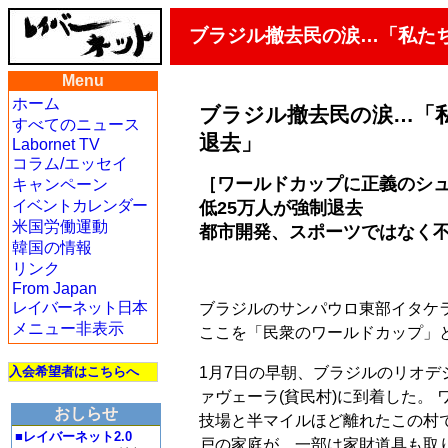
ブラジル撤去民の涙…「私た
Menu
ホーム
ブラジル撤去民の涙…「
すべてのニュース
退去」
Labornet TV
コラム/エッセイ
［ワールドカップに正義のシ
キャンペーン
イベントカレンダー
低25万人が強制退去
米国労働運動
都市開発、スポーツではなく
韓国の情報
リンク
From Japan
レイバーネット日本
ブラジルのサンパウロ東部イタケラ
メニュー非表示
ここを「民衆のワールドカップ」
1月7日の早朝、ブラジルのリオ
入会希望者はこちらへ
ァヴェーラ(貧民村)に到着した。
おしらせ
技場と半マイルほど離れたこの村で
■レイバーネット2.0
戸の家庭が、一部は家財道具も取