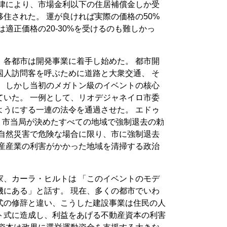
法律により、市場金利以下の住居補償金しか受
住された。 運が良ければ実際の価格の50%
適正価格の20-30%を受けるのも難しかっ
、各都市は開発事業に着手し始めた。 都市開
国人訪問客を呼ぶために道路と大衆交通、 そ
。 しかし当初のメガトン級のイベントの核心
ていた。 一例として、リオデジャネイロ市委
ようにする一連の法令を通過させた。 エドゥ
月、市当局が決めたすべての地域で強制退去の勅
、自然災害で危険な場合に限り、市に強制退去
動産産業の利害がかかった地域を清掃する政治
家、カーラ・ヒルトは 「このイベントのモデ
機にある」と話す。 現在、多くの都市でいわ
式の修辞と違い、こうした建設事業は住民の人
ト式に造成し、利益をあげる不動産資本の利害