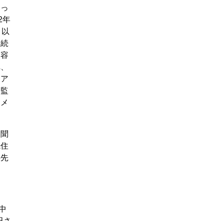
よっ
2年
、以
り続
内容
れ、
はア
。監
とメ
を聞
先住
か先
中
田さ