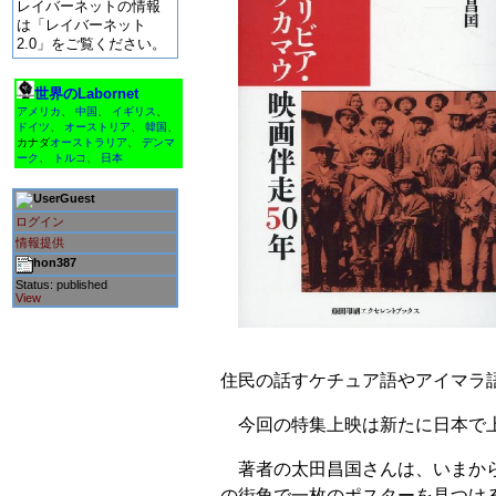
レイバーネットの情報
は「レイバーネット
2.0」をご覧ください。
世界のLabornet
アメリカ
、
中国
、
イギリス
、
ドイツ
、
オーストリア
、
韓国
、
カナダ
オーストラリア
、
デンマ
ーク
、
トルコ
、
日本
Guest
ログイン
情報提供
hon387
Status: published
View
住民の話すケチュア語やアイマラ
今回の特集上映は新たに日本で上
著者の太田昌国さんは、いまから5
の街角で一枚のポスターを見つけ