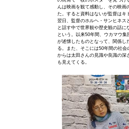
んは映画を観て感動し、その映画
た。すると資料はないが監督はキ
翌日、監督のホルヘ・サンヒネス
と話す中で世界観や歴史観の話に
という。以来50年間、ウカマウ集
が述懐したものとなって、関係し
る。また、そこには50年間の社
からは太田さんの見識や良識の深
も見えてくる。