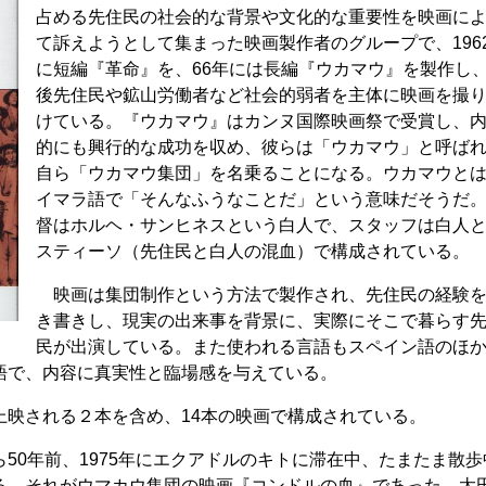
占める先住民の社会的な背景や文化的な重要性を映画に
て訴えようとして集まった映画製作者のグループで、196
に短編『革命』を、66年には長編『ウカマウ』を製作し
後先住民や鉱山労働者など社会的弱者を主体に映画を撮
けている。『ウカマウ』はカンヌ国際映画祭で受賞し、
的にも興行的な成功を収め、彼らは「ウカマウ」と呼ば
自ら「ウカマウ集団」を名乗ることになる。ウカマウと
イマラ語で「そんなふうなことだ」という意味だそうだ
督はホルヘ・サンヒネスという白人で、スタッフは白人
スティーソ（先住民と白人の混血）で構成されている。
映画は集団制作という方法で製作され、先住民の経験
き書きし、現実の出来事を背景に、実際にそこで暮らす
民が出演している。また使われる言語もスペイン語のほ
語で、内容に真実性と臨場感を与えている。
映される２本を含め、14本の映画で構成されている。
0年前、1975年にエクアドルのキトに滞在中、たまたま散歩
る。それがウマカウ集団の映画『コンドルの血』であった。太