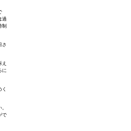
で
は過
時制
田さ
訴え
ろに
めく
い。
がで