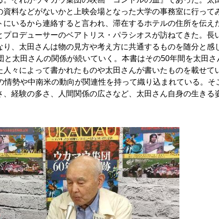
の資料などがないかと上映会場となった大学の事務室に行って
トにいるから連絡すると言われ、滞在するホテルの住所を伝え
とプロデューサーのベアトリス・パラシオスが訪ねてきた。長
なり、太田さんは物の見方や考え方に共通するものを随分と感
団と太田さんの関係が続いていく。本書はその50年間を太田さ
た人々によって書かれたものや太田さんが書いたものを載せて
会の情勢や中南米の動向が関連性を持って織り込まれている。そ
さ、経験の多さ、人間関係の広さなど、太田さん自身の生きる