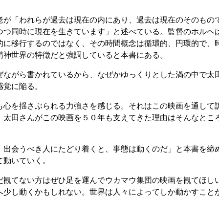
が「われらが過去は現在の内にあり、過去は現在のそのもの
つつ同時に現在を生きています」と述べている。監督のホルヘ
的に移行するのではなく、その時間概念は循環的、円環的で、
精神世界の特徴だと強調していると本書にある。
ながら書かれているから、なぜかゆっくりとした渦の中で太
感覚に陥る。
心を揺さぶられる力強さを感じる。それはこの映画を通して
。太田さんがこの映画を５０年も支えてきた理由はそんなとこ
出会うべき人にたどり着くと、事態は動くのだ」と本書を締
て動いていく。
観てない方はぜひ足を運んでウカマウ集団の映画を観てほし
へ少し動くかもしれない。世界は人々によってしか動かすこと