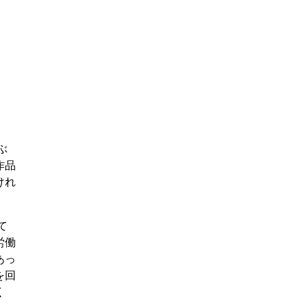
ぶ
作品
けれ
て
労働
あっ
を回
く