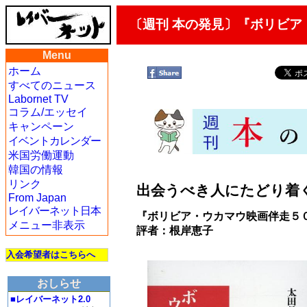
〔週刊 本の発見〕『ボリビア
Menu
ホーム
すべてのニュース
Labornet TV
コラム/エッセイ
キャンペーン
イベントカレンダー
米国労働運動
韓国の情報
リンク
出会うべき人にたどり着
From Japan
レイバーネット日本
『ボリビア・ウカマウ映画伴走５０
メニュー非表示
評者：根岸恵子
入会希望者はこちらへ
おしらせ
■レイバーネット2.0