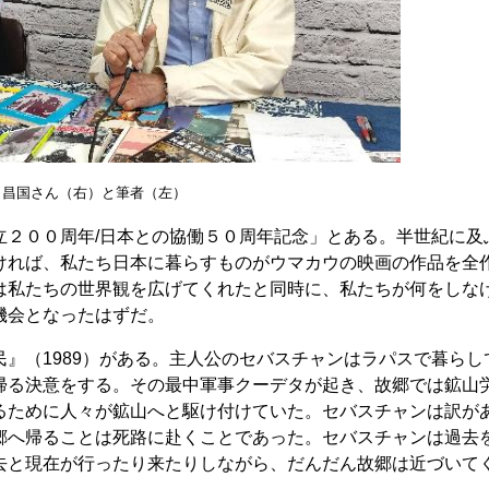
田昌国さん（右）と筆者（左）
２００周年/日本との協働５０周年記念」とある。半世紀に及
ければ、私たち日本に暮らすものがウマカウの映画の作品を全
は私たちの世界観を広げてくれたと同時に、私たちが何をしな
機会となったはずだ。
』（1989）がある。主人公のセバスチャンはラパスで暮らし
帰る決意をする。その最中軍事クーデタが起き、故郷では鉱山
るために人々が鉱山へと駆け付けていた。セバスチャンは訳が
郷へ帰ることは死路に赴くことであった。セバスチャンは過去
去と現在が行ったり来たりしながら、だんだん故郷は近づいて