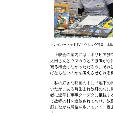
＊レイバーネットTV「ウカマウ特集」太
上映会の案内には「ボリビア独立
太田さんとウマカウとの協働がな
観る機会はなかっただろう。それ
ばならないのかを考えさせられる
私の好きな映画の中に『地下の民
いたが、ある時生まれ故郷の村に
者に連帯し軍事クーデタに抵抗す
て故郷の村を追放されており、故
顧しながら帰路を歩いていく。過