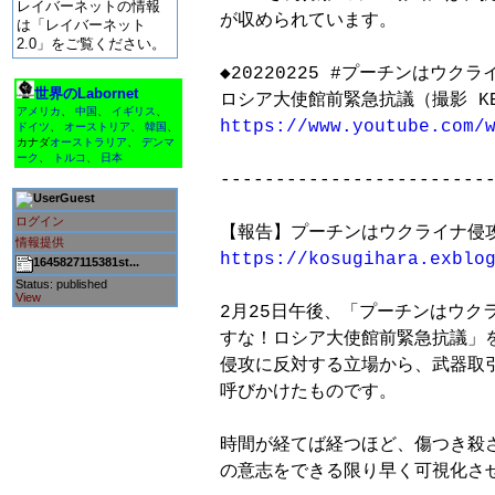
レイバーネットの情報
が収められています。

は「レイバーネット
2.0」をご覧ください。
◆20220225 #プーチンはウク
世界のLabornet
アメリカ
、
中国
、
イギリス
、
https://www.youtube.com/
ドイツ
、
オーストリア
、
韓国
、
カナダ
オーストラリア
、
デンマ
ーク
、
トルコ
、
日本
-------------------------
Guest
ログイン
情報提供
https://kosugihara.exblo
1645827115381st...
Status: published
View
2月25日午後、「プーチンはウク
すな！ロシア大使館前緊急抗議」
侵攻に反対する立場から、武器取引
呼びかけたものです。

時間が経てば経つほど、傷つき殺さ
の意志をできる限り早く可視化させ