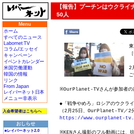
【報告】プーチンはウクライ
50人
Menu
ホーム
すべてのニュース
Labornet TV
東
コラム/エッセイ
［
キャンペーン
イベントカレンダー
米国労働運動
2
韓国の情報
ご
リンク
From Japan
※OurPlanet-TVさんが参加
レイバーネット日本
メニュー非表示
◆「戦争やめろ」ロシアのウクライ
入会希望者はこちらへ
https://www.ourplanet-tv
おしらせ
■レイバーネット2.0
※KENさん撮影のフル動画には、