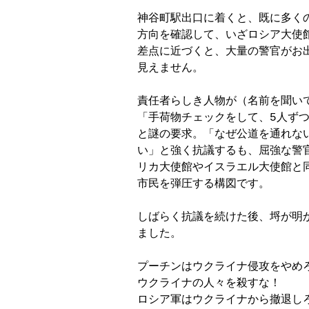
神谷町駅出口に着くと、既に多く
方向を確認して、いざロシア大使
差点に近づくと、大量の警官がお
見えません。

責任者らしき人物が（名前を聞い
「手荷物チェックをして、5人ずつ
と謎の要求。「なぜ公道を通れな
い」と強く抗議するも、屈強な警
リカ大使館やイスラエル大使館と
市民を弾圧する構図です。

しばらく抗議を続けた後、埒が明
ました。

プーチンはウクライナ侵攻をやめろ
ウクライナの人々を殺すな！

ロシア軍はウクライナから撤退しろ