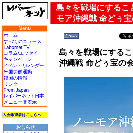
島々を戦場にするこ
モア沖縄戦 命どぅ
Menu
ホーム
すべてのニュース
Labornet TV
島々を戦場にするこ
コラム/エッセイ
キャンペーン
沖縄戦 命どぅ宝の
イベントカレンダー
米国労働運動
韓国の情報
リンク
From Japan
レイバーネット日本
メニュー非表示
入会希望者はこちらへ
おしらせ