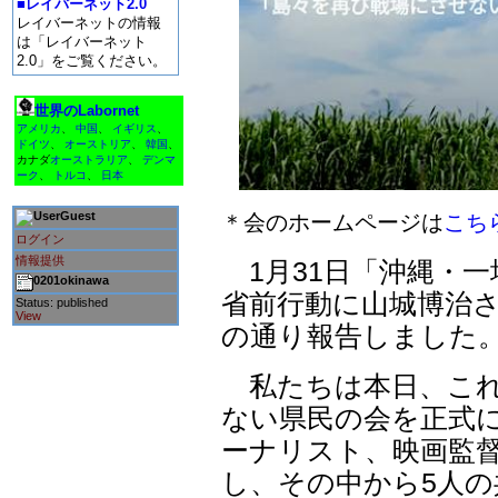
■レイバーネット2.0
レイバーネットの情報
は「レイバーネット
2.0」をご覧ください。
世界のLabornet
アメリカ
、
中国
、
イギリス
、
ドイツ
、
オーストリア
、
韓国
、
カナダ
オーストラリア
、
デンマ
ーク
、
トルコ
、
日本
Guest
＊会のホームページは
こち
ログイン
情報提供
1月31日「沖縄・
0201okinawa
省前行動に山城博治
Status: published
View
の通り報告しました
私たちは本日、これ
ない県民の会を正式
ーナリスト、映画監督
し、その中から5人