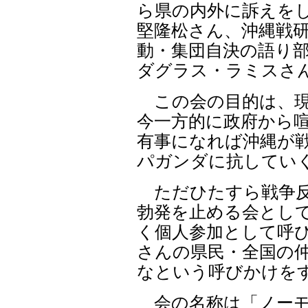
ら県の内外に訴えをし
堅隆松さん、沖縄戦
動・集団自決の語り
ダグラス・ラミスさ
この会の目的は、現
今一方的に政府から
有事になれば沖縄が
パガンダに抗してい
ただひたすら戦争反
勃発を止める会とし
く個人参加として呼
さんの県民・全国の
なという呼びかけを
会の名称は「ノーモ