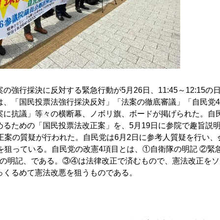
行採決に反対する緊急行動が5月26日、11:45～12:15の
は、「国民投票法強行採決反対」「法案の徹底審議」「自民党
案に抗議」等々の横断幕、ノボリ旗、ボードが掲げられた。自
めるための「国民投票法改正案」を、5月19日に参院で趣旨説
正案の質疑が行われた。自民党は6月2日に参考人質疑を行い、
を狙っている。自民党の改憲4項目とは、①自衛隊の明記 ②緊
償の明記、である。③④は法律改正で済むもので、憲法改正をソ
っくるめて憲法改悪を狙うものである。