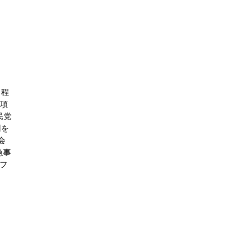
日程
4項
民党
明を
会
急事
フ