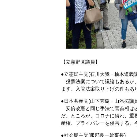
【立憲野党議員】
●立憲民主党(石川大我・柚木道義議
投票法案について議論もあるが、
ます。入管法案取り下げの件もあ
●日本共産党(山下芳樹・山添拓議員
安倍改憲と同じ手法で菅首相は改
だ。ところが、コロナに紛れ、重
産権、プライバシーを侵害する。
●社会民主党(服部良一幹事長)