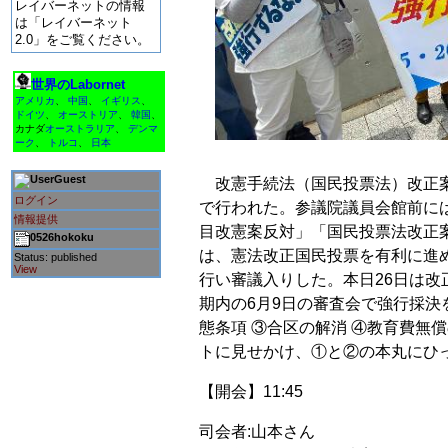
レイバーネットの情報
は「レイバーネット
2.0」をご覧ください。
世界のLabornet
アメリカ
、
中国
、
イギリス
、
ドイツ
、
オーストリア
、
韓国
、
カナダ
オーストラリア
、
デンマ
ーク
、
トルコ
、
日本
Guest
改憲手続法（国民投票法）改正案の強
ログイン
で行われた。参議院議員会館前に
情報提供
目改憲案反対」「国民投票法改正
0526hokoku
は、憲法改正国民投票を有利に進
Status: published
View
行い審議入りした。本日26日は改
期内の6月9日の審査会で強行採決
態条項 ③合区の解消 ④教育費無
トに見せかけ、①と②の本丸にひ
【開会】11:45
司会者:山本さん