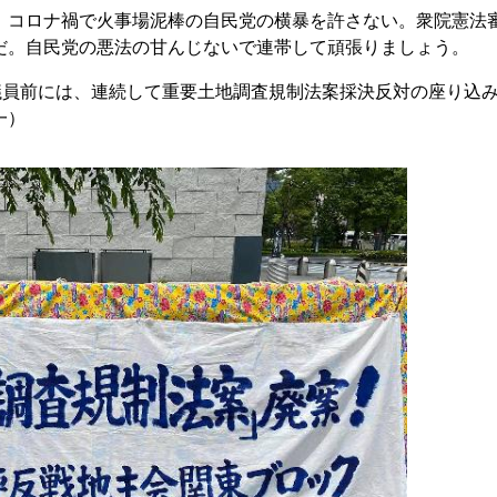
コロナ禍で火事場泥棒の自民党の横暴を許さない。衆院憲法
だ。自民党の悪法の甘んじないで連帯して頑張りましょう。
議員前には、連続して重要土地調査規制法案採決反対の座り込
一）