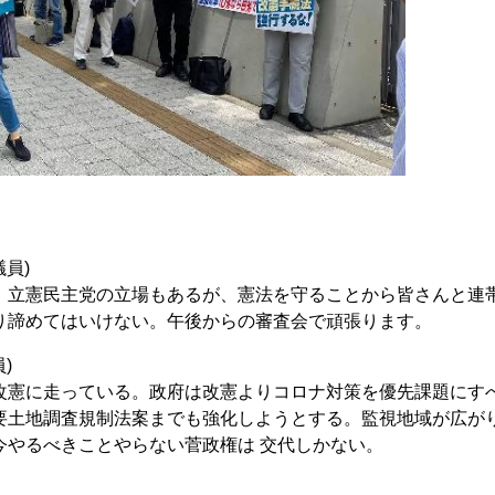
員)
立憲民主党の立場もあるが、憲法を守ることから皆さんと連
り諦めてはいけない。午後からの審査会で頑張ります。
)
憲に走っている。政府は改憲よりコロナ対策を優先課題にす
要土地調査規制法案までも強化しようとする。監視地域が広が
今やるべきことやらない菅政権は 交代しかない。