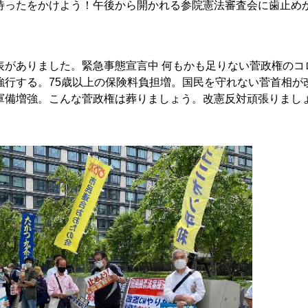
ったをかけよう！午後から開かれる参院憲法審査会に歯止め
がありました。緊急事態宣言中 何もかも足りない菅政権のコ
強行する。75歳以上の保険料負担増。国民を守れない菅首相が
軍備増強。こんな菅政権は葬りましょう。改憲反対頑張りまし