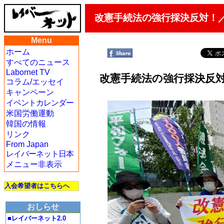
改憲手続法の強行採決反対！／
Menu
ホーム
すべてのニュース
Labornet TV
改憲手続法の強行採決反対
コラム/エッセイ
キャンペーン
イベントカレンダー
米国労働運動
韓国の情報
リンク
From Japan
レイバーネット日本
メニュー非表示
入会希望者はこちらへ
おしらせ
■レイバーネット2.0