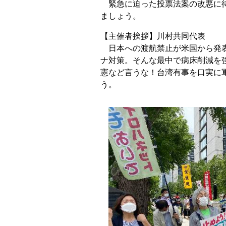
緊急に迫った投票法案の改悪に待
ましょう。
【主催者挨拶】川村共同代表
日本への渡航禁止が米国から発表
ナ対策。そんな最中で病床削減を
憲など言うな！台湾有事を口実に
う。