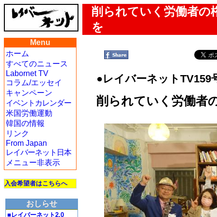
削られていく労働者の
を
Menu
ホーム
すべてのニュース
Labornet TV
●レイバーネットTV159
コラム/エッセイ
キャンペーン
削られていく労働者
イベントカレンダー
米国労働運動
韓国の情報
リンク
From Japan
レイバーネット日本
メニュー非表示
入会希望者はこちらへ
おしらせ
■レイバーネット2.0