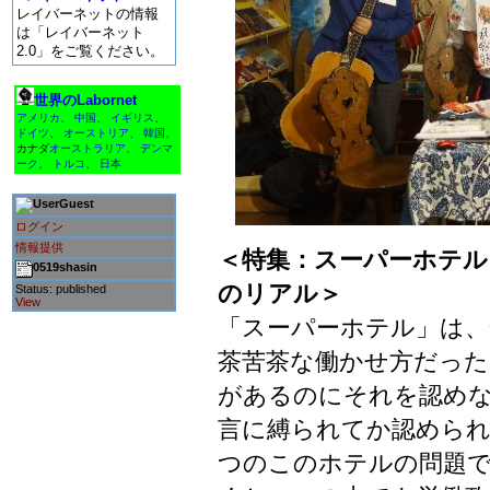
レイバーネットの情報
は「レイバーネット
2.0」をご覧ください。
世界のLabornet
アメリカ
、
中国
、
イギリス
、
ドイツ
、
オーストリア
、
韓国
、
カナダ
オーストラリア
、
デンマ
ーク
、
トルコ
、
日本
Guest
ログイン
情報提供
＜特集：スーパーホテル
0519shasin
のリアル＞
Status: published
View
「スーパーホテル」は、
茶苦茶な働かせ方だった
があるのにそれを認め
言に縛られてか認めら
つのこのホテルの問題