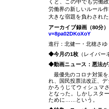
くと、この中でも労働政
労働界の新しいルール作
大きな宿題を負わされた
アーカイブ録画（80分
v=8pa02DKoXoY
進行：北健一・北穂さゆ
◆今月の1枚
（レイバー
◆動画ニュース：悪法が
最優先のコロナ対策を
れ、国民投票法改正、デ
かろうじてウィシュマ
となった。しかしスタ
ために……という。