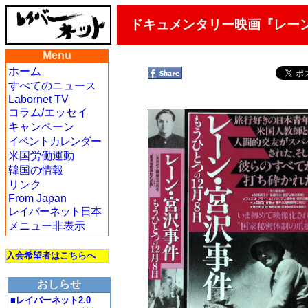
ドキュメンタリー映画『レー
Menu
ホーム
すべてのニュース
Labornet TV
コラム/エッセイ
キャンペーン
イベントカレンダー
米国労働運動
韓国の情報
リンク
From Japan
レイバーネット日本
メニュー非表示
入会希望者はこちらへ
おしらせ
■レイバーネット2.0