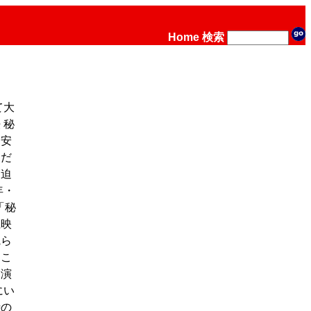
Home
検索
て大
 秘
、安
りだ
に迫
年・
「秘
上映
観ら
おこ
出演
にい
時の