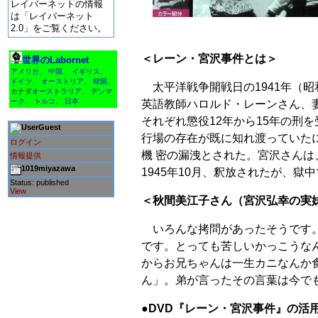
レイバーネットの情報
は「レイバーネット
2.0」をご覧ください。
＜レーン・宮沢事件とは＞
世界のLabornet
アメリカ
、
中国
、
イギリス
、
ドイツ
、
オーストリア
、
韓国
、
太平洋戦争開戦日の1941年（昭
カナダ
オーストラリア
、
デンマ
ーク
、
トルコ
、
日本
英語教師ハロルド・レーンさん、
それぞれ懲役12年から15年の刑
Guest
行場の存在が既に知れ渡っていた
ログイン
機 密の漏洩とされた。宮沢さん
情報提供
1019miyazawa
1945年10月、釈放されたが、
Status: published
View
＜秋間美江子さん（宮沢弘幸の実
いろんな拷問があったそうです。
です。とっても苦しいかっこうな
からお兄ちゃんは一生カニなんか
ん」。弟が言ったその言葉は今で
●DVD『レーン・宮沢事件』の活