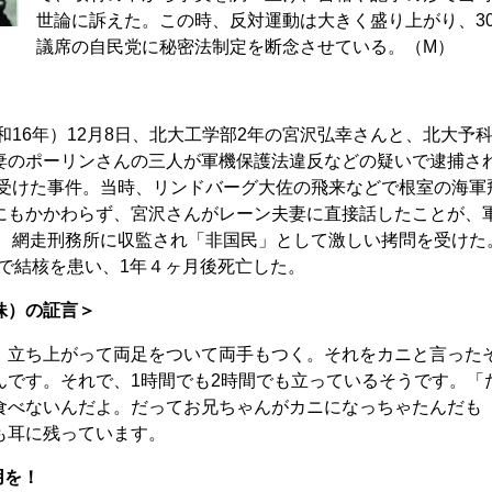
世論に訴えた。この時、反対運動は大きく盛り上がり、30
議席の自民党に秘密法制定を断念させている。（M）
和16年）12月8日、北大工学部2年の宮沢弘幸さんと、北大予
妻のポーリンさんの三人が軍機保護法違反などの疑いで逮捕さ
を受けた事件。当時、リンドバーグ大佐の飛来などで根室の海軍
にもかかわらず、宮沢さんがレーン夫妻に直接話したことが、
は、網走刑務所に収監され「非国民」として激しい拷問を受けた
獄中で結核を患い、1年４ヶ月後死亡した。
妹）の証言＞
立ち上がって両足をついて両手もつく。それをカニと言った
んです。それで、1時間でも2時間でも立っているそうです。「
食べないんだよ。だってお兄ちゃんがカニになっちゃたんだも
も耳に残っています。
用を！