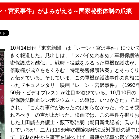
ン・宮沢事件』がよみがえる～国家秘密体制の爪痕
10月14日付「東京新聞」は「レーン・宮沢事件」につい
きく報道した。見出しは、「スパイぬれぎぬ／軍機保護法
密保護法と酷似」。戦時下猛威をふるった軍機保護法が
倍政権が成立をもくろむ「特定秘密保護法案」とそっく
と伝えている。そしていま、この軍機保護法事件の真相
ったドキュメンタリー映画『レーン・宮沢事件』（1993
50分・ビデオプレス）が注目を浴びている。10月10日の
密保護法阻止シンポジウム・この道は、いつかきた」で
され、「こんな事件があったのは知らなかった。今こそ
れるべき」の声が上がった。映画では、この事件を掘り
した上田誠吉弁護士・藪下彰治朗（朝日新聞記者）氏が
しているが、二人は1986年の国家秘密法反対運動の渦中
て、取材の中から事実を調べ上げ、書籍や記事の形で当