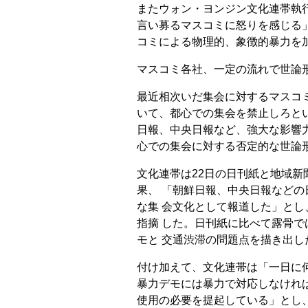
またウォン・ヨンジン文化連帯執
言い募るマスコミに怒りを感じる
コミによる物理的、象徴的暴力を
マスコミ各社、一定の流れで世論
最近相次いだ集会に対するマスコ
いて、都心での集会を禁止しろと
日報、中央日報など、強大な影響
心での集会に対する否定的な世論
文化連帯は22日の日刊紙と地域
果、 「朝鮮日報、中央日報など
な集 会文化として報道した」と
指摘 した。日刊紙に比べて露骨
モと 交通渋滞の問題点を描き出
付け加えて、文化連帯は「一日に
暴力デモには暴力で対応しなけれ
使用の必要を提起している」とし