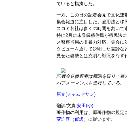
ていると指摘した。
一方、この日の記者会見で文化連
集会報道に注目した。雇用法と移
スコミ各社は多くの時間を割いて
特に2月に未登録移住民が移民法に
ス警察当局の非暴力対応、集会に
タビューを通して説明した言論な
見せた姿勢とは克明な対照をなす
記者会見参席者は新聞を破り「暴
パフォーマンスを進行している。
原文(チャムセサン)
翻訳/文責:
安田(ゆ)
著作物の利用は、原著作物の規定
変許容
（
仮訳
）に従います。