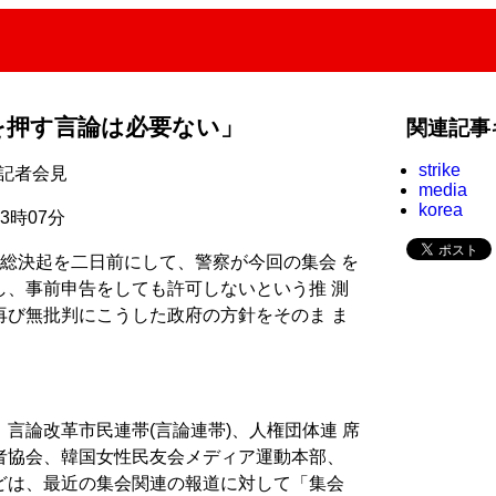
を押す言論は必要ない」
関連記事
strike
弾記者会見
media
korea
13時07分
総決起を二日前にして、警察が今回の集会 を
し、事前申告をしても許可しないという推 測
再び無批判にこうした政府の方針をそのま ま
言論改革市民連帯(言論連帯)、人権団体連 席
者協会、韓国女性民友会メディア運動本部、
どは、最近の集会関連の報道に対して「集会