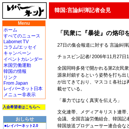
韓国:言論糾弾記者会見
Menu
ホーム
「民衆に『暴徒』の烙印
すべてのニュース
Labornet TV
27日の集会報道に対する 言論糾
コラム/エッセイ
キャンペーン
チョスビン記者/ 2006年11月27日
イベントカレンダー
米国労働運動
全国同時多発で開かれる第2次民衆
韓国の情報
源泉封鎖するという姿勢を打ち出
リンク
が出てきており、マスコミ各社は
From Japan
レイバーネット日本
載せている。
メニュー非表示
「暴力ではなく真実を伝えろ」
入会希望者はこちらへ
文化連帯、メディアキリスト連帯、
会議、全国言論労働組合、韓国記
おしらせ
韓国放送プロデューサー連合会な
■レイバーネット2.0