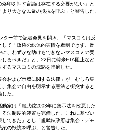
の烙印を押す言論は存在する必要がない」と
「より大きな民衆の抵抗を呼ぶ」と警告した。
センター前で記者会見を開き、「マスコミは反
として「政権の総体的実情を牽制できず、反
中に、わずかな助けもできないマスコミの実
しるべきだ」と、22日に韓米FTA阻止など
対するマスコミの沈黙を指摘した。
集会および示威に関する法律」が、むしろ集
く、集会の自由を明示する憲法と衝突すると
論した。
動家は「盧武鉉2003年に集示法を改悪した
する法制度的装置を完備した。これに基づい
限してきた」とし「盧武鉉政府は集会・デモ
民衆の抵抗を呼ぶ」と警告した。