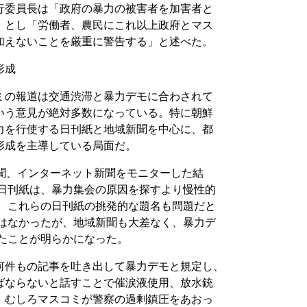
行委員長は「政府の暴力の被害者を加害者と
」とし「労働者、農民にこれ以上政府とマス
加えないことを厳重に警告する」と述べた。
形成
ミの報道は交通渋滞と暴力デモに合わされて
いう意見が絶対多数になっている。特に朝鮮
力を行使する日刊紙と地域新聞を中心に、都
形成を主導している局面だ。
新聞、インターネット新聞をモニターした結
の日刊紙は、暴力集会の原因を探すより慢性的
し、これらの日刊紙の挑発的な題名も問題だと
ではなかったが、地域新聞も大差なく、暴力デ
したことが明らかになった。
何件もの記事を吐き出して暴力デモと規定し、
ばならないと話すことで催涙液使用、放水銃
、むしろマスコミが警察の過剰鎮圧をあおっ