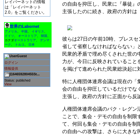
レイバーネットの情報
の自由を抑圧し、民衆に『暴徒』
は「レイバーネット
主張したのに続き、政府の方針は
2.0」をご覧ください。
世界のLabornet
アメリカ
、
中国
、
イギリス
、
ドイツ
、
オーストリア
、
韓国
、
彼らは27日の午前10時、プレス
カナダ
オーストラリア
、
デンマ
ーク
、
トルコ
、
日本
省して省察しなければならない」
民衆的矛盾で埋め尽くされた世の
Guest
力が、今日に反映されていることを
ログイン
を掲げて進められた民衆総決起に
情報提供
1164659280455St...
Status: published
特に人権団体連席会議は現在の「
View
会の自由を抑圧しているだけでな
主張し、政府の方針に正面から反
人権団体連席会議のパク・レグン活
ことで、集会・デモの自由を制限
て、何回も集会・デモの自由を制
の自由への攻撃は、さらに大きな