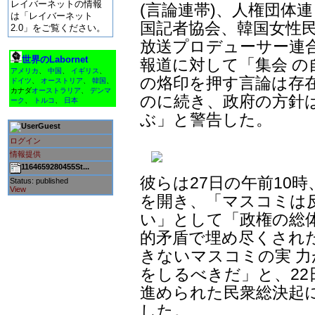
レイバーネットの情報
(言論連帯)、人権団体
は「レイバーネット
国記者協会、韓国女性民
2.0」をご覧ください。
放送プロデューサー連
世界のLabornet
報道に対して「集会 の
アメリカ
、
中国
、
イギリス
、
の烙印を押す言論は存
ドイツ
、
オーストリア
、
韓国
、
カナダ
オーストラリア
、
デンマ
のに続き、政府の方針
ーク
、
トルコ
、
日本
ぶ」と警告した。
Guest
ログイン
情報提供
1164659280455St...
彼らは27日の午前10
Status: published
View
を開き、「マスコミは
い」として「政権の総
的矛盾で埋め尽くされ
きないマスコミの実 
をしるべきだ」と、22
進められた民衆総決起
した。