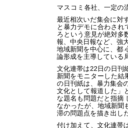
マスコミ各社、一定の
最近相次いだ集会に対
と暴力デモに合わされ
ろという意見が絶対多
報、中央日報など、強
地域新聞を中心に、都
論形成を主導している
文化連帯は22日の日刊
新聞をモニターした結
の日刊紙は、暴力集会
文化として報道した」
な題名も問題だと指摘
なかったが、地域新聞
滞の問題点を描き出し
付け加えて、文化連帯