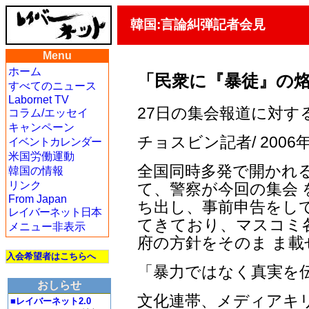
韓国:言論糾弾記者会見
Menu
ホーム
「民衆に『暴徒』の
すべてのニュース
Labornet TV
27日の集会報道に対す
コラム/エッセイ
キャンペーン
チョスビン記者/ 2006年
イベントカレンダー
米国労働運動
全国同時多発で開かれ
韓国の情報
リンク
て、警察が今回の集会
From Japan
ち出し、事前申告をし
レイバーネット日本
てきており、マスコミ
メニュー非表示
府の方針をそのま ま載
入会希望者はこちらへ
「暴力ではなく真実を
おしらせ
文化連帯、メディアキ
■レイバーネット2.0