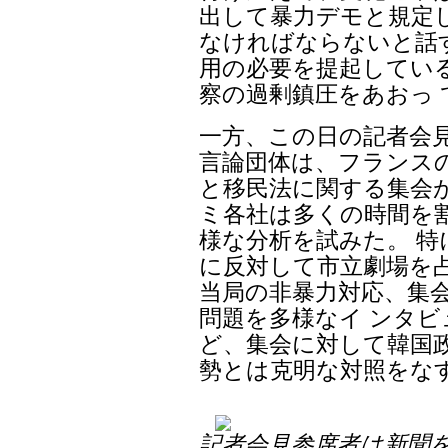
出して暴力デモと規定
なければならないと話
用の必要を提起してい
察の過剰鎮圧をあおっ
一方、この日の記者会
言論団体は、フランス
と移民法に関する集会
ミ各社は多くの時間を
様な分析を試みた。 特
に反対して市立劇場を
当局の非暴力対応、集
問題を多様なイ ンタ
ど、集会に対して韓国
勢とは克明な対照をな
記者会見参席者は新聞