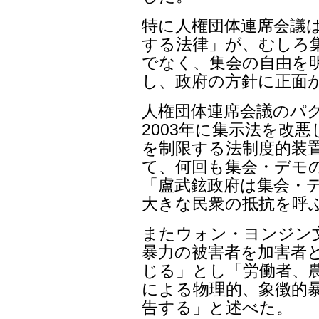
特に人権団体連席会議
する法律」が、むしろ
でなく、集会の自由を
し、政府の方針に正面
人権団体連席会議のパ
2003年に集示法を改
を制限する法制度的装
て、何回も集会・デモ
「盧武鉉政府は集会・
大きな民衆の抵抗を呼
またウォン・ヨンジン
暴力の被害者を加害者
じる」とし「労働者、
による物理的、象徴的
告する」と述べた。