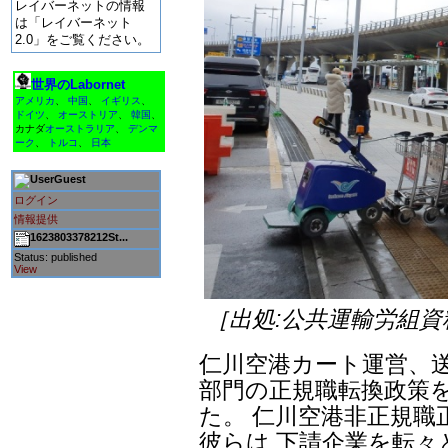
レイバーネットの情報
は「レイバーネット
2.0」をご覧ください。
世界のLabornet
アメリカ
、
中国
、
イギリス
、
ドイツ
、
オーストリア
、
韓国
、
カナダ
オーストラリア
、
デンマ
ーク
、
トルコ
、
日本
Guest
ログイン
情報提供
1623803378212St...
Status: published
View
［出処:公共運輸労組資
仁川空港カート運営、
部門の正規職転換政策
た。 仁川空港非正規職
彼らは 下請企業を転