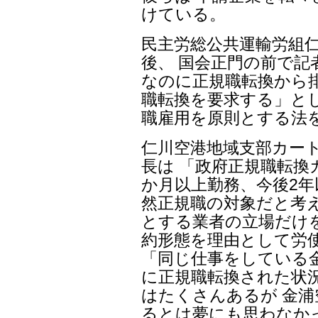
けている。
民主労総公共運輸労組仁
後、 国会正門の前で記
なのに正規職転換から
職転換を要求する」とし
職雇用を原則とする法
仁川空港地域支部カー
長は 「政府正規職転換
か月以上勤務、今後2
然正規職の対象だと考
とする業者の立場だけ
約形態を理由として労
「同じ仕事をしている
に正規職転換された状況
はたくさんあるが 金浦
るとは夢にも思わなか