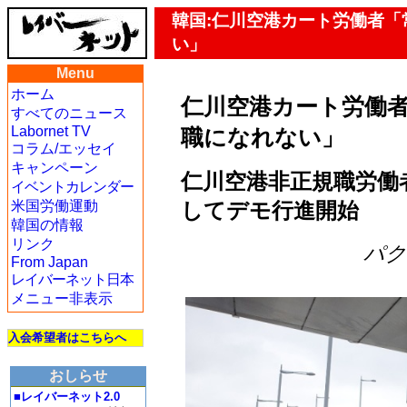
韓国:仁川空港カート労働者
い」
Menu
ホーム
仁川空港カート労働
すべてのニュース
Labornet TV
職になれない」
コラム/エッセイ
キャンペーン
仁川空港非正規職労働
イベントカレンダー
してデモ行進開始
米国労働運動
韓国の情報
リンク
パク・
From Japan
レイバーネット日本
メニュー非表示
入会希望者はこちらへ
おしらせ
■レイバーネット2.0