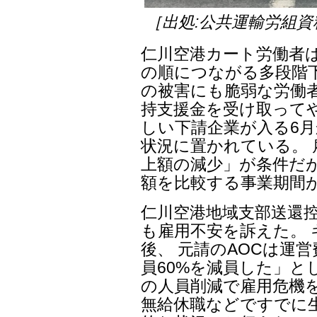
［出処:公共運輸労組資
仁川空港カート労働者は
の順につながる多段階
の被害にも脆弱な労働者
持支援金を受け取って
しい下請企業が入る6
状況に置かれている。
上額の減少」が条件だ
額を比較する事業期間
仁川空港地域支部送還
も雇用不安を訴えた。
後、 元請のAOCは運
員60%を減員した」と
の人員削減で雇用危機
無給休職などですでに