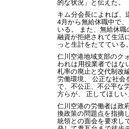
的な状況」と伝えた。
キム分会長によれば、送
4月から無給休職中で、
いる。 また、無給休
融資が拒絶されて生活
っと生計をたてている
仁川空港地域支部のク
われは用役業者ではな
札率の廃止と交代制改
労働環境、 公正な社会
で、不公正、不公平な
方らが、 正してほしい
仁川空港の労働者は政
換政策の問題点を指摘し
統領との面会を要求して
発して青瓦台まで徒歩デ