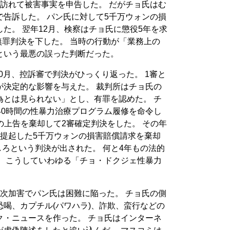
訪れて被害事実を申告した。 だがチョ氏はむ
告訴した。 パン氏に対して5千万ウォンの損
た。 翌年12月、検察はチョ氏に懲役5年を求
無罪判決を下した。 当時の行動が「業務上の
という最悪の誤った判断だった。
10月、控訴審で判決がひっくり返った。 1審と
が決定的な影響を与えた。 裁判所はチョ氏の
為とは見られない」とし、有罪を認めた。 チ
40時間の性暴力治療プログラム履修を命令し
氏の上告を棄却して2審確定判決をした。 その年
が提起した5千万ウォンの損害賠償請求を棄却
しろという判決が出された。 何と4年もの法的
。 こうしていわゆる「チョ・ドクジェ性暴力
次加害でパン氏は困難に陥った。 チョ氏の側
喝、カプチル(パワハラ)、詐欺、蛮行などの
ク・ニュースを作った。 チョ氏はインターネ