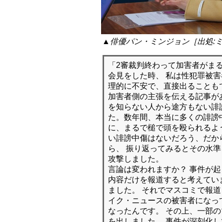
▲俳優パン・ミンジョン［出処:
「2審裁判終わって加害者がま
会見をした時、 私は性犯罪被
理的に不安で、直接出ることも
加害者側の主張を伝える記事が
を知らない人から途方もない誹
た。数年間、本当に多くの誹謗
に、まるで槌で頭を殴られるよ
い誹謗中傷はないだろう、だか
ら、 振り返ってみるとその水
攻撃しました。
言論は変われますか？ 事件が
内容だけを報道すると考えてい
ました。 それでマスコミで報
イク・ニュースの被害者になっ
なったんです。 その上、一部
を出しました。 事件が深刻化