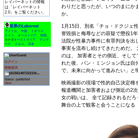
レイバーネットの情報
わりだと思ったが、いつのまにか
は「レイバーネット
2.0」をご覧ください。
か。
1月15日、別名「チョ・ドクジェ
世界のLabornet
アメリカ
、
中国
、
イギリス
、
誉毀損と侮辱などの容疑で懲役1年
ドイツ
、
オーストリア
、
韓国
、
カナダ
オーストラリア
、
デンマ
法院が性暴力事件に有罪判決を出
ーク
、
トルコ
、
日本
事実を流布し続けてきたためだ。
のは、 加害者とその側近、そして
Guest
ログイン
れた後、パン・ミンジョン氏は自分
情報提供
で、未来に向かって進みたい」と
1615614072221St...
Status: published
映画撮影の現場で性的自己決定権
View
報道機関と加害者および側近の2
女の戦いは、 全て記録されるだろ
舞台の上で観客と会うことになる