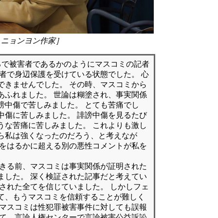
ミニョンヨン作家］
るで被害者であるかのようにマスコミの記者
害者で身辺保護を受けている状態でした。 心
できませんでした。 その時、マスコミから
あふれました。 世論は糊塗され、事実関係
謗中傷で苦しみました。 とても苦痛でし
中傷に苦しみました。 誹謗中傷を見るたび
うな苦痛に苦しみました。 これよりも激し
ら私は強くなったのだろう、と考えなが
準をはるかに超える別の悪性コメントが私を
起きる前、マスコミは事実関係が証明された
ました。 深く検証された記事だと考えてい
道された全てを信じていました。 しかしフェ
て、もうマスコミを信頼することが難しく
のマスコミは性犯罪被害事件に対しても誤報
して、言論人権センターで言論被害公益訴訟