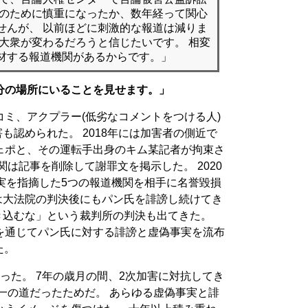
訟のために慎重になったか、数年経って関心
せんが、 以前ほどに刺激的な報道は減りま
と大衆が変わるだろうと信じたいです。 相変
材する報道機関があるからです。」
分の場所にいることを見せます。」
ミ、アクプラー(低劣なコメントをつける人)
も認められた。 2018年には加害者の側近で
ェポと、その運転手出身のキム某記者が拘束さ
関は記事を削除して謝罪文を掲示した。 2020
実を指摘した5つの報道機関を相手に名誉毀損
は大法院の判決後にもパン氏を誹謗し続けてき
き込むな」という裁判所の判決も出てきた。
e等を通じてパン氏に対する誹謗と虚偽事実を流布
た。
った。 7年の歳月の間、2次加害に対抗してき
一の道だったためだ。 あらゆる虚偽事実と誹