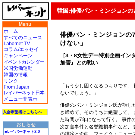
韓国:俳優パン・ミンジョンの
Menu
ホーム
俳優パン・ミンジョンの
すべてのニュース
けない」
Labornet TV
コラム/エッセイ
［3・8女性デー特別企画インタ
キャンペーン
イベントカレンダー
加害』との戦い
米国労働運動
韓国の情報
リンク
「もう少し固くなるつもりです。
From Japan
レイバーネット日本
ないでしょう。」
メニュー非表示
俳優のパン・ミンジョン氏が話し
き締めて、そのうちに絶望して、
入会希望者はこちらへ
た時間が7年になって行く。 事件
おしらせ
次加害事件と名誉毀損事件など、
■レイバーネット2.0
の誹謗と歪曲、フェイク・ニュース