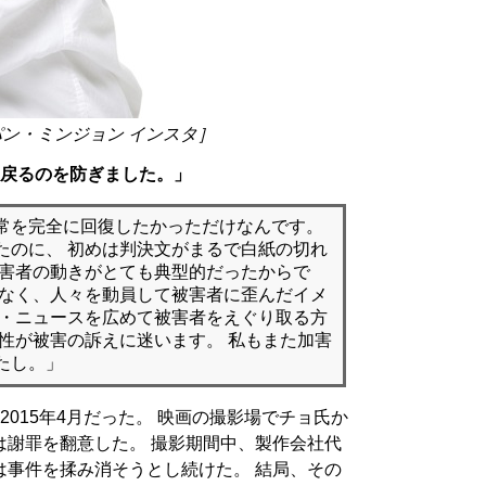
パン・ミンジョン インスタ］
に戻るのを防ぎました。」
常を完全に回復したかっただけなんです。
たのに、 初めは判決文がまるで白紙の切れ
加害者の動きがとても典型的だったからで
でなく、人々を動員して被害者に歪んだイメ
ク・ニュースを広めて被害者をえぐり取る方
女性が被害の訴えに迷います。 私もまた加害
たし。」
015年4月だった。 映画の撮影場でチョ氏か
は謝罪を翻意した。 撮影期間中、製作会社代
は事件を揉み消そうとし続けた。 結局、その