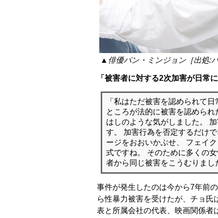
▲俳優パン・ミンジョン［出処:
「被害者に対する2次加害が日常
「私はただ被害を認められて日
ところが法的に被害を認められ
はしのような気がしました。 
す。 加害行為を否定するだけ
ージをおおいかぶせ、 フェイ
式ですね。 そのために多くの
者から同じ被害をこうむりまし
事件が発生したのは今から7年前の2
ら性暴力被害を受けたが、チョ氏
表と所属会社の代表、映画関係者