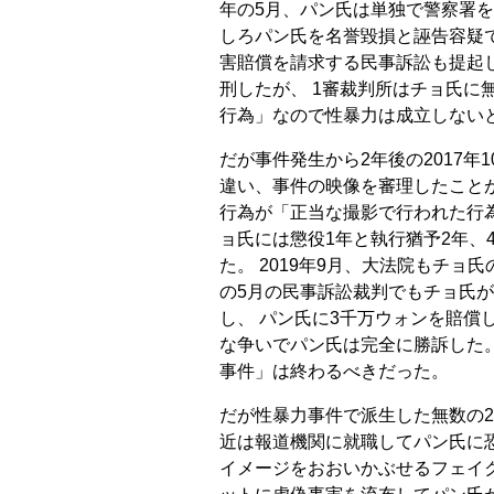
年の5月、パン氏は単独で警察署を
しろパン氏を名誉毀損と誣告容疑で
害賠償を請求する民事訴訟も提起し
刑したが、 1審裁判所はチョ氏に
行為」なので性暴力は成立しない
だが事件発生から2年後の2017年
違い、事件の映像を審理したこと
行為が「正当な撮影で行われた行
ョ氏には懲役1年と執行猶予2年、
た。 2019年9月、大法院もチョ
の5月の民事訴訟裁判でもチョ氏
し、 パン氏に3千万ウォンを賠償
な争いでパン氏は完全に勝訴した
事件」は終わるべきだった。
だが性暴力事件で派生した無数の2
近は報道機関に就職してパン氏に恐
イメージをおおいかぶせるフェイ