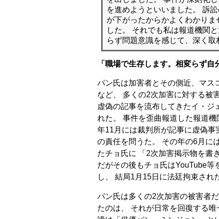
を進めようといいました。 訴
が下がったからかよくわかりま
した。 それでも私は報道機関
らず問題意識を感じて、深く取
「職場で生存します。相変らず自
パン氏は加害者とその側近、マスコ
など、 多くの2次加害に対する被害
虚偽の記事を流布してきたイ・ジ
れた。 事件を歪曲報道した報道機
年11月には裁判所が記事に虚偽事
の責任を問うた。 その年の6月に
たチョ氏に 「2次加害掲示物を書
だがその後もチョ氏はYouTub
し、 結局1月15日に法廷拘束され
パン氏は多くの2次加害の被害者だ
たのは、 それが日常を回復する唯