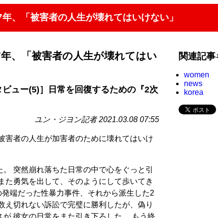
7年、「被害者の人生が壊れてはいけない」
7年、「被害者の人生が壊れてはい
関連記事
women
news
ビュー(5)］日常を回復するための『2次
korea
ユン・ジヨン記者 2021.03.08 07:55
 被害者の人生が加害者のために壊れてはいけ
た。 突然崩れ落ちた日常の中で心をぐっと引
 また勇気を出して、そのようにして歩いてき
の発端だった性暴力事件、それから派生した2
 数え切れない訴訟で完璧に勝利したが、偽り
が 彼女の日常をまた引き下ろした。 もう終