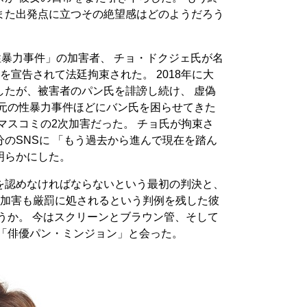
また出発点に立つその絶望感はどのようだろう
性暴力事件」の加害者、 チョ・ドクジェ氏が名
を宣告されて法廷拘束された。 2018年に大
したが、被害者のパン氏を誹謗し続け、 虚偽
 元の性暴力事件ほどにバン氏を困らせてきた
マスコミの2次加害だった。 チョ氏が拘束さ
のSNSに 「もう過去から進んで現在を踏ん
明らかにした。
を認めなければならないという最初の判決と、
次加害も厳罰に処されるという判例を残した彼
うか。 今はスクリーンとブラウン管、そして
 「俳優パン・ミンジョン」と会った。