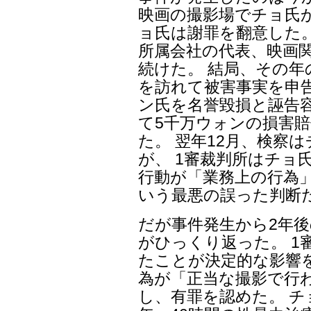
映画の撮影場でチョ氏
ョ氏は謝罪を翻意した。
所属会社の代表、映画
続けた。 結局、その年
を訪れて被害事実を申
ン氏を名誉毀損と誣告
て5千万ウォンの損害
た。 翌年12月、検察
が、 1審裁判所はチョ
行動が「業務上の行為
いう最悪の誤った判断
だが事件発生から2年後の
がひっくり返った。 1
たことが決定的な影響
為が「正当な撮影で行
し、有罪を認めた。 チ