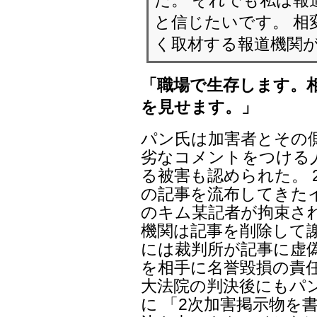
と信じたいです。 相
く取材する報道機関
「職場で生存します。
を見せます。」
パン氏は加害者とその
劣なコメントをつける人
る被害も認められた。 
の記事を流布してきた
のキム某記者が拘束さ
機関は記事を削除して謝罪
には裁判所が記事に虚
を相手に名誉毀損の責任
大法院の判決後にもパ
に 「2次加害掲示物を