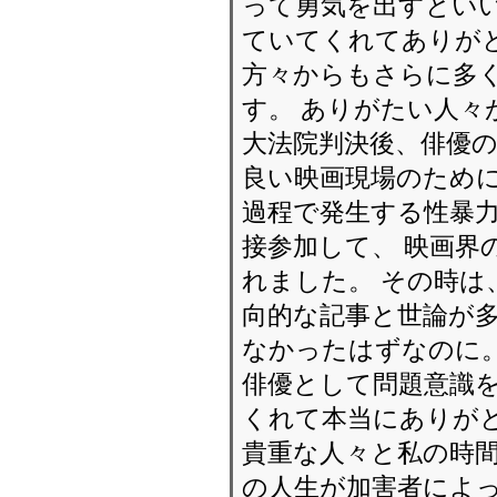
って勇気を出すといい
ていてくれてありがと
方々からもさらに多
す。 ありがたい人々
大法院判決後、俳優の
良い映画現場のために
過程で発生する性暴
接参加して、 映画界
れました。 その時は
向的な記事と世論が多
なかったはずなのに。
俳優として問題意識
くれて本当にありが
貴重な人々と私の時間
の人生が加害者によ