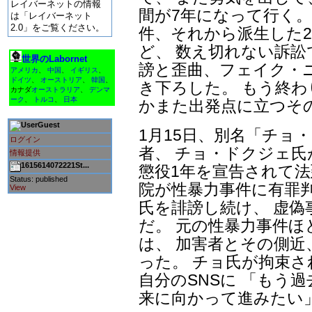
レイバーネットの情報
間が7年になって行く。
は「レイバーネット
2.0」をご覧ください。
件、それから派生した
ど、 数え切れない訴
世界のLabornet
謗と歪曲、フェイク・
アメリカ
、
中国
、
イギリス
、
ドイツ
、
オーストリア
、
韓国
、
き下ろした。 もう終
カナダ
オーストラリア
、
デンマ
ーク
、
トルコ
、
日本
かまた出発点に立つそ
Guest
1月15日、別名「チョ
ログイン
者、 チョ・ドクジェ
情報提供
1615614072221St...
懲役1年を宣告されて法
Status: published
院が性暴力事件に有罪
View
氏を誹謗し続け、 虚
だ。 元の性暴力事件
は、 加害者とその側近
った。 チョ氏が拘束
自分のSNSに 「もう
来に向かって進みたい