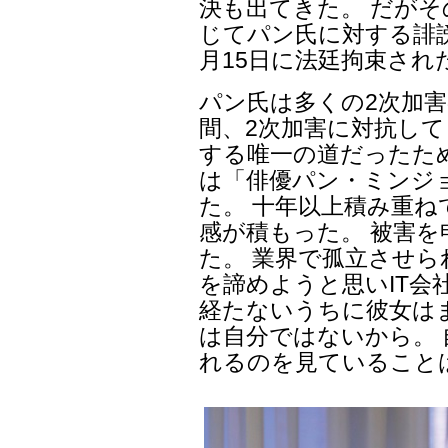
決も出てきた。 だがその
じてパン氏に対する誹謗
月15日に法廷拘束され
パン氏は多くの2次加害
間、2次加害に対抗して
する唯一の道だったた
は「俳優パン・ミンジ
た。 十年以上積み重
感が積もった。 被害
た。 業界で孤立させら
を諦めようと思いIT会
経たないうちに彼女は
は自分ではないから。
れるのを見ていること