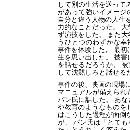
して別の生活を送って
があって強いイメージ
自分と違う人物の人生
力的なことだった。 大
ず演技をした。 また
うひとつのわずかな幸
事件を体験した。 最
生を思い出した。 被
を話せるだろうか。 
して沈黙しろと話せる
事件の後、映画の現場
マニュアルが備えられ
パン氏に話した。 あ
や教育のようなものを
はこうした過程が面倒
が、 パン氏は「とて
た」とうれしく答えた