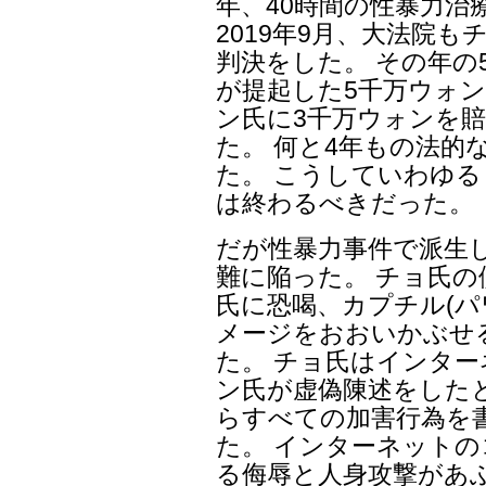
年、40時間の性暴力治
2019年9月、大法院
判決をした。 その年の
が提起した5千万ウォン
ン氏に3千万ウォンを
た。 何と4年もの法的
た。 こうしていわゆ
は終わるべきだった。
だが性暴力事件で派生
難に陥った。 チョ氏
氏に恐喝、カプチル(パ
メージをおおいかぶせ
た。 チョ氏はインタ
ン氏が虚偽陳述をした
らすべての加害行為を
た。 インターネット
る侮辱と人身攻撃があ