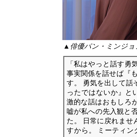
▲俳優パン・ミンジョ
「私はやっと話す勇気
事実関係を話せば『
す。 勇気を出して話
ったではないか』とい
激的な話はおもしろが
嘘が私への先入観と
た。 日常に戻れませ
すから。 ミーティン