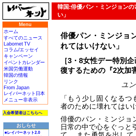
韓国:俳優パン・ミンジョンの
い」
Menu
ホーム
俳優パン・ミンジョ
すべてのニュース
Labornet TV
れてはいけない」
コラム/エッセイ
キャンペーン
［3・8女性デー特別企
イベントカレンダー
復するための『2次加
米国労働運動
韓国の情報
リンク
ユン・
From Japan
レイバーネット日本
「もう少し固くなるつ
メニュー非表示
者のために壊れてはい
入会希望者はこちらへ
俳優のパン・ミンジョ
日常の中で心をぐっと
おしらせ
■レイバーネット2.0
て、 また勇気を出し