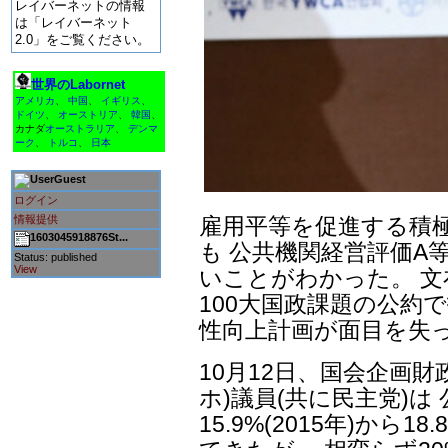
レイバーネットの情報
は「レイバーネット
2.0」をご覧ください。
世界のLabornet
アメリカ
、
中国
、
イギリス
、
ドイツ
、
オーストリア
、
韓国
、
カナダ
オーストラリア
、
デンマ
ーク
、
トルコ
、
日本
Guest
ログイン
情報提供
雇用平等を促進する積
1603045918876St...
も 公共機関経営評価A
Status: published
View
いことがわかった。 文
100大国政課題の公約
性向上計画が面目を失
10月12日、国会企画
ホ)議員(共に民主党)
15.9%(2015年)から1