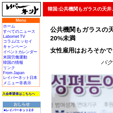
韓国:公共機関もガラスの天井
Menu
ホーム
公共機関もガラスの
すべてのニュース
Labornet TV
20%未満
コラム/エッセイ
キャンペーン
女性雇用はおろそかで
イベントカレンダー
米国労働運動
パク・
韓国の情報
リンク
From Japan
レイバーネット日本
メニュー非表示
入会希望者はこちらへ
おしらせ
■レイバーネット2.0