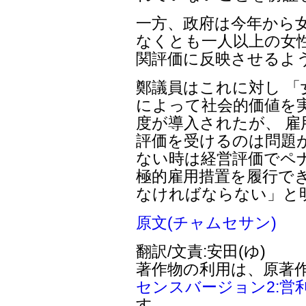
一方、政府は今年から
なくとも一人以上の女
関評価に反映させるよ
鄭議員はこれに対し 
によって社会的価値を
度が導入されたが、 
評価を受けるのは問題
ない時は経営評価でペ
極的雇用措置を履行で
なければならない」と
原文(チャムセサン)
翻訳/文責:安田(ゆ)
著作物の利用は、原著
センスバージョン2:営
す。