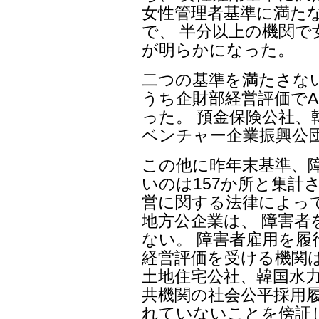
女性管理者基準に満たない
で、 半分以上の機関
が明らかになった。
二つの基準を満たさないの
うち企財部経営評価で
った。 預金保険公社、
ベンチャー企業振興公
この他に昨年末基準、
いのは157か所と集計
営に関する法律によっ
地方公企業は、 障害者
ない。 障害者雇用を
経営評価を受ける機関は
土地住宅公社、韓国水力
共機関の社会公平採用
れていないことを傍証