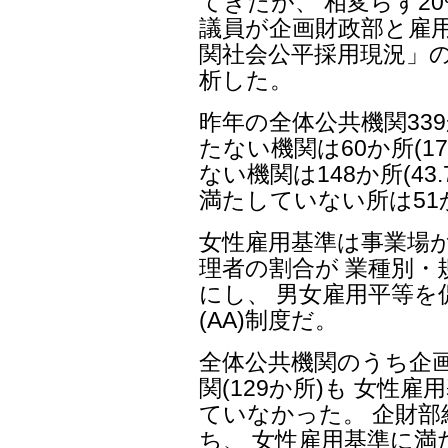
てきたが、 相変らず2
議員が企画財政部と雇用
関社会公平採用現況」
析した。
昨年の全体公共機関33
たない機関は60か所(1
ない機関は148か所(4
満たしていない所は51か
女性雇用基準は事業場
理者の割合が 業種別・
にし、 男女雇用平等を
(AA)制度だ。
全体公共機関のうち企
関(129か所)も 女性
ていなかった。 企財部
ち、 女性雇用基準に満た