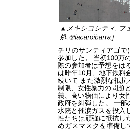
▲メキシコシティ. 
処:＠lacaroibarra］
チリのサンティアゴでは
参加した。 当初100
際の参加者は予想をは
は昨年10月、地下鉄料
続いて また激烈な抵抗
制限、女性暴力の問題と
義、高い物価により女
政府を糾弾した。 一
水銃と催涙ガスを投入
性たちは頑強に抵抗し
めガスマスクを準備し