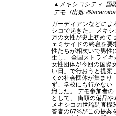
▲メキシコシティ. 
デモ［出処:＠lacaroiba
ガーディアンなどによ
シコで起きた。 メキシ
万の女性が史上初めて
ェミサイドの終息を要
性たちが相次いで男性
生し、 全国ストライキ
女性団体が今回の国際
い日」で行おうと提案
くの社会団体が集まり
ず、学校にも行かない
織した。 デモ参加者
として、 街頭の備品
メキシコの世論調査機
答者の67%がこの提案