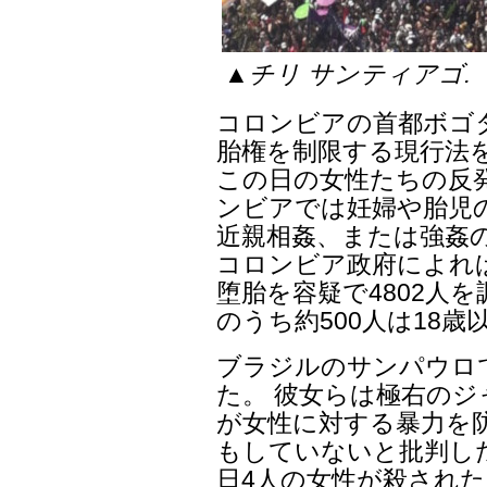
▲チリ サンティアゴ. ［出処
コロンビアの首都ボゴ
胎権を制限する現行法
この日の女性たちの反
ンビアでは妊婦や胎児
近親相姦、または強姦
コロンビア政府によれば
堕胎を容疑で4802人
のうち約500人は18歳
ブラジルのサンパウロ
た。 彼女らは極右の
が女性に対する暴力を
もしていないと批判した
日4人の女性が殺された