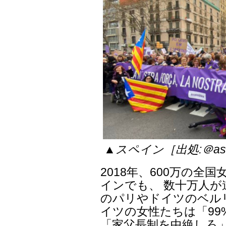
▲スペイン［出処:＠asse
2018年、600万の
インでも、 数十万人が
のパリやドイツのベル
イツの女性たちは「9
「家父長制を中絶しろ