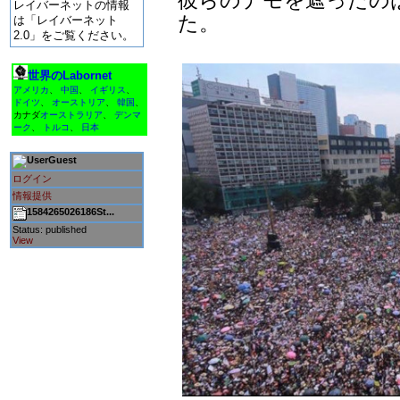
レイバーネットの情報
た。
は「レイバーネット
2.0」をご覧ください。
世界のLabornet
アメリカ
、
中国
、
イギリス
、
ドイツ
、
オーストリア
、
韓国
、
カナダ
オーストラリア
、
デンマ
ーク
、
トルコ
、
日本
Guest
ログイン
情報提供
1584265026186St...
Status: published
View