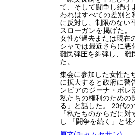
て、そして闘争し続け
われはすべての差別と
に反対し、制限のない
スローガンを掲げた。 
女性が過去または現在
シャでは最近さらに悪
難民弾圧を糾弾し、 
た。
集会に参加した女性た
に拡大すると政府に警
ンビアのジーナ・ボレ
私たちの権利のための
る」と話した。 20代
「私たちのからだに対
し 「闘争を続く」と述
原文(チャムセサン)