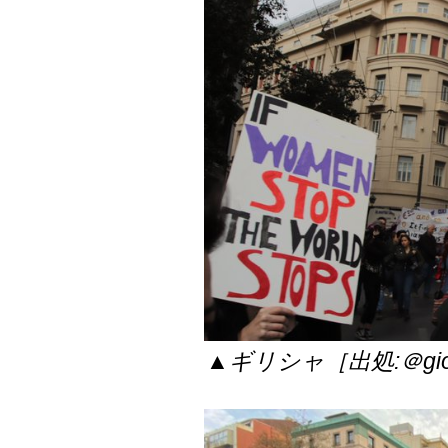
▲ギリシャ［出処:＠giorg