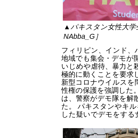
▲パキスタン女性大学
NAbba_G］
フィリピン、インド、
地域でも集会・デモが
いじめや虐待、暴力と
極的に動くことを要求
新型コロナウイルスを
性権の保護を強調した
は、警察がデモ隊を解
た。 パキスタンやキ
した疑いでデモをする