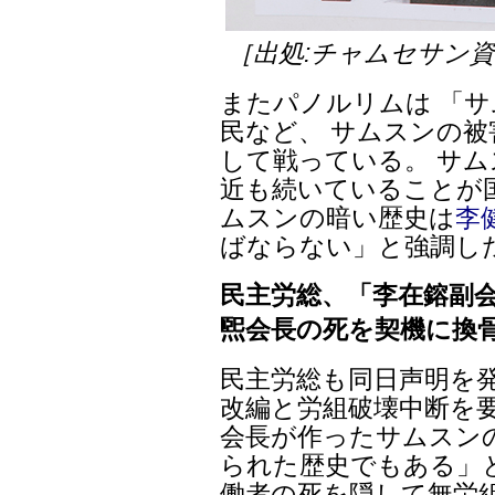
［出処:チャムセサン
またパノルリムは 「
民など、 サムスンの
して戦っている。 サ
近も続いていることが
ムスンの暗い歴史は
李
ばならない」と強調し
民主労総、「李在鎔副
煕会長の死を契機に換
民主労総も同日声明を
改編と労組破壊中断を要
会長が作ったサムスン
られた歴史でもある」
働者の死を隠して無労