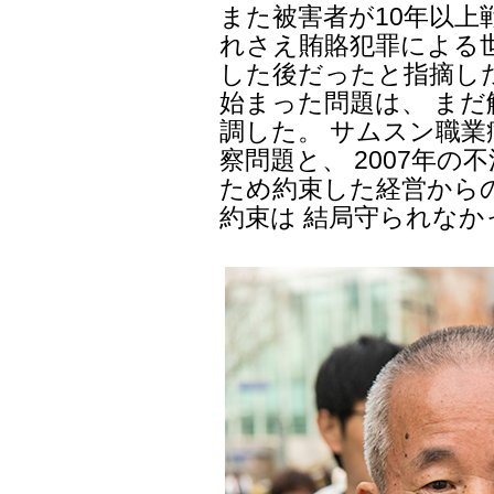
また被害者が10年以上
れさえ賄賂犯罪による
した後だったと指摘し
始まった問題は、 ま
調した。 サムスン職
察問題と、 2007年
ため約束した経営から
約束は 結局守られなか