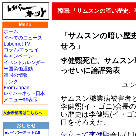
韓国:「サムスンの暗い歴史
Menu
ホーム
「サムスンの暗い歴
すべてのニュース
Labornet TV
せろ」
コラム/エッセイ
キャンペーン
李健煕死亡、サムスン
イベントカレンダー
っせいに論評発表
米国労働運動
韓国の情報
リンク
ユン・
From Japan
レイバーネット日本
サムスン職業病被害者
メニュー非表示
李健煕(イ・ゴニ)会長
い歴史は李健煕(イ・ゴ
入会希望者はこちらへ
口をそろえた。
おしらせ
■レイバーネット2.0
先立って李健煕
会長は1