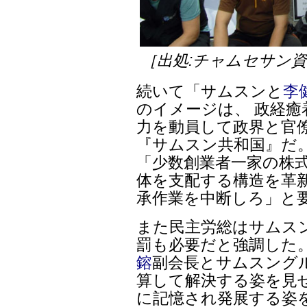
［出処:チャムセサン
続いて「サムスンと
李
のイメージは、 政経
力を動員して政界と官
『サムスン共和国』だ
「少数創業者一家の株
体を支配する構造を革
承作業を中断しろ」と
また民主労総はサムス
罰も必要だと強調した
鎔
副会長とサムスング
算して解決する姿を見
に記憶され発展する姿