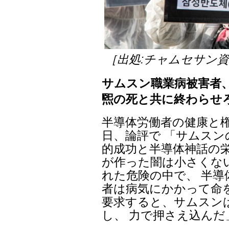
［出処:チャムセサン
サムスン職業病被害者
煕の死と共に終わらせ
半導体労働者の健康と
日、論評で 「サムスン
的成功と半導体神話の
が作った闇は小さくな
れた危険の中で、 半
者は病気にかかって命
要求すると、サムスン
し、 力で押さえ込んだ