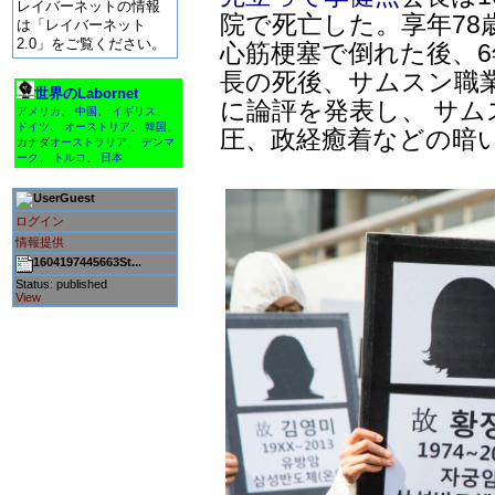
レイバーネットの情報
院で死亡した。享年78歳
は「レイバーネット
2.0」をご覧ください。
心筋梗塞で倒れた後、6
長の死後、サムスン職
世界のLabornet
に論評を発表し、 サ
アメリカ
、
中国
、
イギリス
、
ドイツ
、
オーストリア
、
韓国
、
圧、政経癒着などの暗
カナダ
オーストラリア
、
デンマ
ーク
、
トルコ
、
日本
Guest
ログイン
情報提供
1604197445663St...
Status: published
View