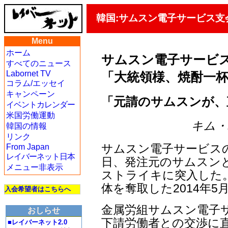
韓国:サムスン電子サービス支
Menu
ホーム
サムスン電子サービ
すべてのニュース
Labornet TV
「大統領様、焼酎一
コラム/エッセイ
キャンペーン
「元請のサムスンが、
イベントカレンダー
米国労働運動
キム・ハ
韓国の情報
リンク
サムスン電子サービスの
From Japan
レイバーネット日本
日、発注元のサムスン
メニュー非表示
ストライキに突入した
体を奪取した2014年5
入会希望者はこちらへ
金属労組サムスン電子
おしらせ
下請労働者との交渉に
■レイバーネット2.0