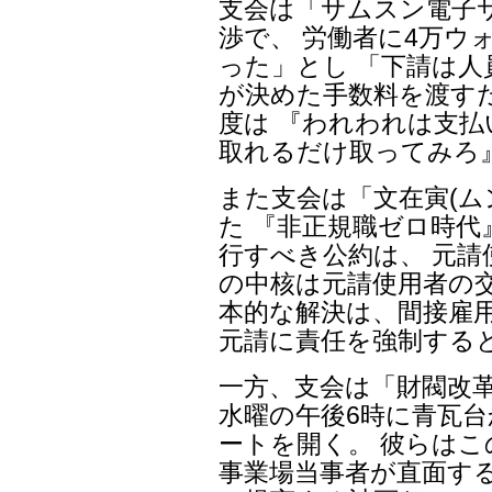
支会は「サムスン電子サ
渉で、 労働者に4万ウ
った」とし 「下請は
が決めた手数料を渡す
度は 『われわれは支
取れるだけ取ってみろ
また支会は「文在寅(ム
た 『非正規職ゼロ時
行すべき公約は、 元請
の中核は元請使用者の交
本的な解決は、間接雇
元請に責任を強制する
一方、支会は「財閥改革
水曜の午後6時に青瓦台
ートを開く。 彼らは
事業場当事者が直面す