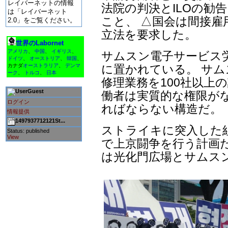
レイバーネットの情報
法院の判決とILOの勧
は「レイバーネット
こと、 △国会は間接雇
2.0」をご覧ください。
立法を要求した。
世界のLabornet
アメリカ
、
中国
、
イギリス
、
サムスン電子サービス
ドイツ
、
オーストリア
、
韓国
、
に置かれている。 サム
カナダ
オーストラリア
、
デンマ
ーク
、
トルコ
、
日本
修理業務を100社以上
Guest
働者は実質的な権限が
ログイン
ればならない構造だ。
情報提供
1497937712121St...
ストライキに突入した組
Status: published
View
で上京闘争を行う計画
は光化門広場とサムス