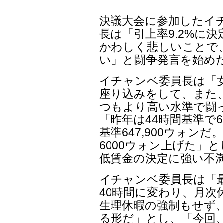
決議大会に参加したイ
長は「引上率9.2%に
かわしく悲しいことで
い」と闘争発言を始め
イチャンベ委員長は「
座り込みをして、また
つもより高い水準で闘
「昨年は44時間基準で6
基準647,900ウォン
6000ウォン上げた」
低賃金の決定に強い不
イチャンベ委員長は「最
40時間に変わり、月次
生理休暇の強制もせず、結
る形だ」とし、「今回