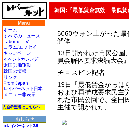
韓国:『最低賃金無効、最低
Menu
ホーム
6060ウォン上がった
すべてのニュース
解体
Labornet TV
コラム/エッセイ
13日開かれた市民公園
キャンペーン
イベントカレンダー
員会解体要求決議大会
米国労働運動
韓国の情報
チョスビン記者
リンク
From Japan
13日『最低賃金かっぱ
レイバーネット日本
および再構成要求民主労
メニュー非表示
れた市民公園で、全国民
主催で開かれた。
入会希望者はこちらへ
おしらせ
■レイバーネット2.0