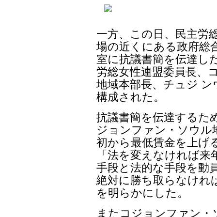
一方、この日、民主労
場の近くにある政府総合
室に抗議書簡を伝達し
労総女性連盟委員長、
地域本部長、チュジ ン
構成された。
抗議書簡を伝達するた
ジョンファン・ソウル
初から最低賃金を上げ
「法を変えなければ来
手段と法的な手段を動
絶対に勝ち取らなけれ
を明らかにした。
またコジョンファン・