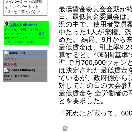
レイバーネットの情報
は「レイバーネット
最低賃金委員会会期が終
2.0」をご覧ください。
日、最低賃金委員会は、
況の中で、使用者委員案
世界のLabornet
アメリカ
、
中国
、
イギリス
、
中たった1人が棄権、残
ドイツ
、
オーストリア
、
韓国
、
めた。 結局、9月から
カナダ
オーストラリア
、
デンマ
ーク
、
トルコ
、
日本
最低賃金は、引上率9.2
Guest
算すると、40時間基準で
ログイン
準 で月700,600ウ
情報提供
は決定された最低賃金
20050714minwag
Status: published
ているが、政府側から
View
対してこの日の大会参
最低賃金を 全労働者の
とを要求した。
「死ぬほど戦って、60