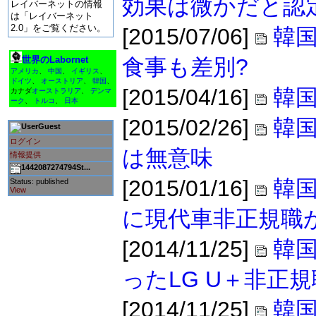
効果は微かだと認
レイバーネットの情報
は「レイバーネット
2.0」をご覧ください。
[2015/07/06]
韓国
世界のLabornet
食事も差別?
アメリカ
、
中国
、
イギリス
、
ドイツ
、
オーストリア
、
韓国
、
[2015/04/16]
韓国
カナダ
オーストラリア
、
デンマ
ーク
、
トルコ
、
日本
[2015/02/26]
韓
Guest
ログイン
は無意味
情報提供
1442087274794St...
[2015/01/16]
韓
Status: published
View
に現代車非正規職
[2014/11/25]
韓
ったLG U＋非正
[2014/11/25]
韓国