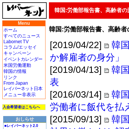
韓国:労働部報告書、高齢者
Menu
韓国:労働部報告書、高齢
ホーム
すべてのニュース
Labornet TV
[2019/04/22]
韓
コラム/エッセイ
キャンペーン
か解雇者の身分」
イベントカレンダー
米国労働運動
[2019/04/13]
韓
韓国の情報
リンク
表
From Japan
レイバーネット日本
[2016/03/14]
韓
メニュー非表示
労働者に飯代を払
入会希望者はこちらへ
[2015/09/13]
韓
おしらせ
■レイバーネット2.0