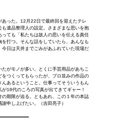
あった。12月22日で最終回を迎えたテレ

公も遺品整理人の設定。さまざまな思いを抱

あっても「私たちは故人の思いを伝える責任

胸を打つ。そんな話をしていたら、あんなも

、今日は天井までごみがあふれていた現場だ

いたがモノが多い。とくに手芸用品があちこ

どをつくってもらったが、プロ並みの作品の

さんあるということ。仕事ってそういうもん

が10代のころの写真が出てきてギャー！　

けの期限が迫る。ともあれ、この１年の本誌

謝申し上げたい。（吉田亮子）

━━━━━━━━━━
