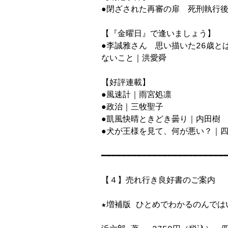
●閉ざされた再審の扉　死刑執行後
【『金曜日』で逢いましょう】

●李誠雅さん　思い描いた26歳と
ないこと｜洪愛舜

【好評連載】

●風速計｜雨宮処凛

●政治｜三牧聖子

●凱風快晴ときどき曇り｜内田樹

●犬が王様を見て、何が悪い？｜四
━━━━━━━━━━━━━━━━━━━━━━━━━
【４】売れ行き良好書のご案内　

★増補版 ひとめでわかるのんでは