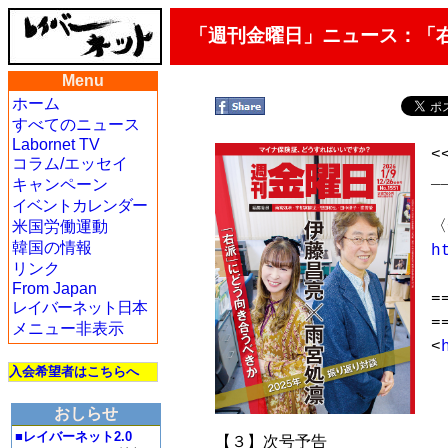
「週刊金曜日」ニュース：「
Menu
ホーム
すべてのニュース
Labornet TV
<
コラム/エッセイ
_
キャンペーン
イベントカレンダー
米国労働運動
韓国の情報
h
リンク
From Japan
=
レイバーネット日本
=
メニュー非表示
<
入会希望者はこちらへ
　
おしらせ
　
■レイバーネット2.0
　【３】次号予告
