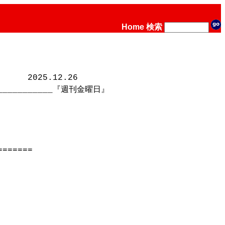
Home
検索
　　2025.12.26

_____________『週刊金曜日』

======
