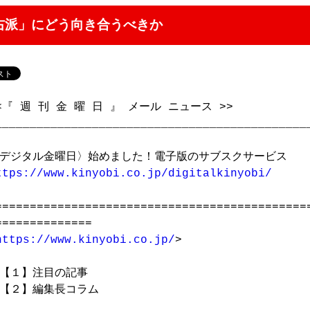
右派」にどう向き合うべきか
<『 週 刊 金 曜 日 』 メール ニュース >>　       　　　
___________________________________________
ttps://www.kinyobi.co.jp/digitalkinyobi/
==============================================
==============

https://www.kinyobi.co.jp/
>

【１】注目の記事

【２】編集長コラム
