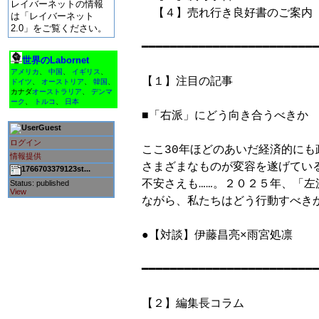
レイバーネットの情報
　【４】売れ行き良好書のご案内

は「レイバーネット
2.0」をご覧ください。
━━━━━━━━━━━━━━━━━━━━━━━━━
世界のLabornet
アメリカ
、
中国
、
イギリス
、
【１】注目の記事

ドイツ
、
オーストリア
、
韓国
、
カナダ
オーストラリア
、
デンマ
ーク
、
トルコ
、
日本
■「右派」にどう向き合うべきか

Guest
ログイン
ここ30年ほどのあいだ経済的にも
情報提供
さまざまなものが変容を遂げてい
1766703379123st...
不安さえも……。２０２５年、「左
Status: published
View
ながら、私たちはどう行動すべきか
●【対談】伊藤昌亮×雨宮処凛

━━━━━━━━━━━━━━━━━━━━━━━━━
【２】編集長コラム
