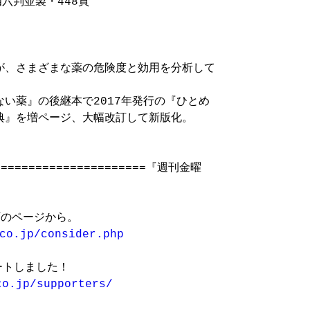
六判並製・448頁

が、さまざまな薬の危険度と効用を分析して

い薬』の後継本で2017年発行の『ひとめ

』を増ページ、大幅改訂して新版化。

=======================『週刊金曜

のページから。

co.jp/consider.php
トしました！

co.jp/supporters/