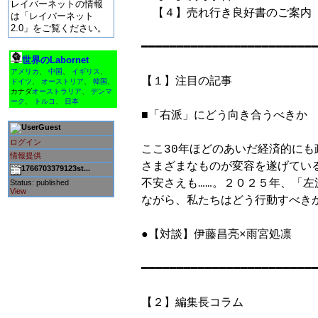
レイバーネットの情報
　【４】売れ行き良好書のご案内

は「レイバーネット
2.0」をご覧ください。
━━━━━━━━━━━━━━━━━━━━━━━━━
世界のLabornet
アメリカ
、
中国
、
イギリス
、
【１】注目の記事

ドイツ
、
オーストリア
、
韓国
、
カナダ
オーストラリア
、
デンマ
ーク
、
トルコ
、
日本
■「右派」にどう向き合うべきか

Guest
ログイン
ここ30年ほどのあいだ経済的にも
情報提供
さまざまなものが変容を遂げてい
1766703379123st...
不安さえも……。２０２５年、「左
Status: published
View
ながら、私たちはどう行動すべきか
●【対談】伊藤昌亮×雨宮処凛

━━━━━━━━━━━━━━━━━━━━━━━━━
【２】編集長コラム
