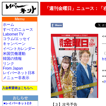
「週刊金曜日」ニュース：「
Menu
ホーム
すべてのニュース
Labornet TV
<
コラム/エッセイ
_
キャンペーン
イベントカレンダー
米国労働運動
韓国の情報
h
リンク
From Japan
=
レイバーネット日本
=
メニュー非表示
<
入会希望者はこちらへ
　
おしらせ
　
■レイバーネット2.0
　【３】次号予告
