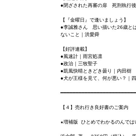
●閉ざされた再審の扉　死刑執行後
【『金曜日』で逢いましょう】

●李誠雅さん　思い描いた26歳と
ないこと｜洪愛舜

【好評連載】

●風速計｜雨宮処凛

●政治｜三牧聖子

●凱風快晴ときどき曇り｜内田樹

●犬が王様を見て、何が悪い？｜四
━━━━━━━━━━━━━━━━━━━━━━━━━
【４】売れ行き良好書のご案内　

★増補版 ひとめでわかるのんでは