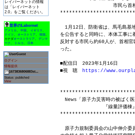
レイバーネットの情報
　　　　　　　　　　　市民ら首相
は「レイバーネット
2.0」をご覧ください。
*************************
世界のLabornet
　1月12日、防衛省は、馬毛島基
アメリカ
、
中国
、
イギリス
、
を公告すると同時に、本体工事に着
ドイツ
、
オーストリア
、
韓国
、
カナダ
オーストラリア
、
デンマ
反対する市民ら約60人が、首相官
ーク
、
トルコ
、
日本
った。

Guest
ログイン
■配信日　2023年1月16日

情報提供
■視　聴　
https://www.ourpl
1673836806883st...
Status: published
View
*************************
　News「原子力災害時の被ばく医
　　　　　　　　　『線量評価棟』
*************************
　原子力規制委員会の山中伸介委員