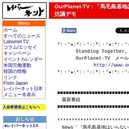
OurPlanet-TV : 「
抗議デモ
Menu
ホーム
すべてのニュース
Labornet TV
*:・°★:*:・°☆:*:・°★:*:・°☆
コラム/エッセイ
　　　　Standing Together, C
キャンペーン
　　　　OurPlanet-TV　メールマ
イベントカレンダー
米国労働運動
http://www.o
韓国の情報
*:・°★:*:・°☆:*:・°★:*:・°☆
リンク
From Japan
レイバーネット日本
■■■■■■■■■■■■■■■■■■■■■■■■■
メニュー非表示
　最新番組

■■■■■■■■■■■■■■■■■■■■■■■■■
入会希望者はこちらへ
おしらせ
*************************
■レイバーネット2.0
　News「『馬毛島基地はいらない