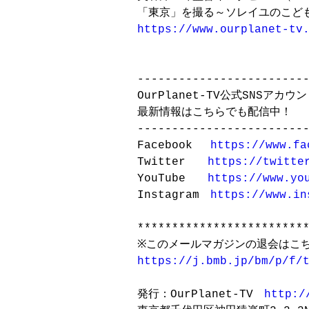
https://www.ourplanet-tv
-------------------------
OurPlanet-TV公式SNSアカウン
最新情報はこちらでも配信中！

-------------------------
Facebook 　
https://www.fa
Twitter　　
https://twitte
YouTube　　
https://www.yo
Instagram　
https://www.in
*************************
https://j.bmb.jp/bm/p/f/
発行：OurPlanet-TV　
http:/