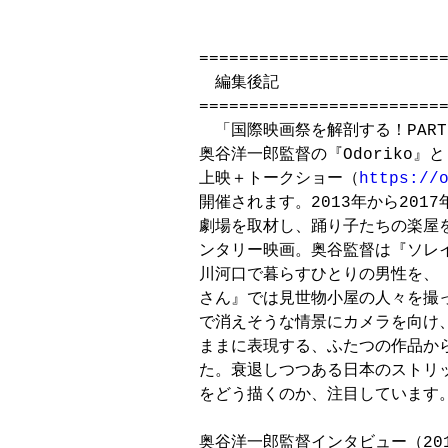
=========================
　編集後記

=========================
　「国際映画祭を解剖する！PART
奥谷洋一郎監督の『Odoriko』
上映＋トークショー（
https://
開催されます。2013年から201
劇場を取材し、踊り子たちの楽屋を
ンタリー映画。奥谷監督は『ソレイ
川河口で暮らすひとりの男性を、『
さん』では見世物小屋の人々を撮っ
で消えそうな情景にカメラを向け、
ままに表現する、ふたつの作品から
た。衰退しつつある日本のストリッ
をどう描くのか、注目しています。
奥谷洋一郎監督インタビュー（201