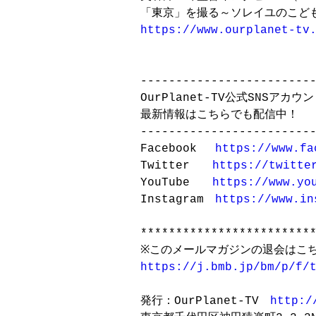
https://www.ourplanet-tv
-------------------------
OurPlanet-TV公式SNSアカウン
最新情報はこちらでも配信中！

-------------------------
Facebook 　
https://www.fa
Twitter　　
https://twitte
YouTube　　
https://www.yo
Instagram　
https://www.in
*************************
https://j.bmb.jp/bm/p/f/
発行：OurPlanet-TV　
http:/