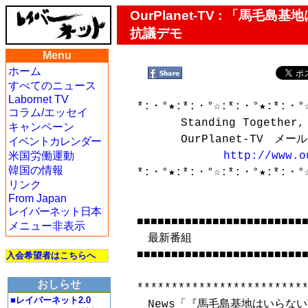
OurPlanet-TV : 「
抗議デモ
Menu
ホーム
すべてのニュース
Labornet TV
*:・°★:*:・°☆:*:・°★:*:・°☆
コラム/エッセイ
　　　　Standing Together, C
キャンペーン
　　　　OurPlanet-TV　メールマ
イベントカレンダー
米国労働運動
http://www.o
韓国の情報
*:・°★:*:・°☆:*:・°★:*:・°☆
リンク
From Japan
レイバーネット日本
■■■■■■■■■■■■■■■■■■■■■■■■■
メニュー非表示
　最新番組

■■■■■■■■■■■■■■■■■■■■■■■■■
入会希望者はこちらへ
おしらせ
*************************
■レイバーネット2.0
　News「『馬毛島基地はいらない