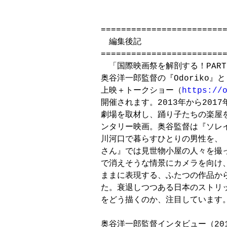
=========================
　編集後記

=========================
　「国際映画祭を解剖する！PART
奥谷洋一郎監督の『Odoriko』
上映＋トークショー（
https://
開催されます。2013年から201
劇場を取材し、踊り子たちの楽屋を
ンタリー映画。奥谷監督は『ソレイ
川河口で暮らすひとりの男性を、『
さん』では見世物小屋の人々を撮っ
で消えそうな情景にカメラを向け、
ままに表現する、ふたつの作品から
た。衰退しつつある日本のストリッ
をどう描くのか、注目しています。
奥谷洋一郎監督インタビュー（201