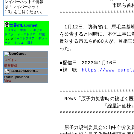
レイバーネットの情報
　　　　　　　　　　　市民ら首相
は「レイバーネット
2.0」をご覧ください。
*************************
世界のLabornet
　1月12日、防衛省は、馬毛島基
アメリカ
、
中国
、
イギリス
、
を公告すると同時に、本体工事に着
ドイツ
、
オーストリア
、
韓国
、
カナダ
オーストラリア
、
デンマ
反対する市民ら約60人が、首相官
ーク
、
トルコ
、
日本
った。

Guest
ログイン
■配信日　2023年1月16日

情報提供
■視　聴　
https://www.ourpl
1673836806883st...
Status: published
View
*************************
　News「原子力災害時の被ばく医
　　　　　　　　　『線量評価棟』
*************************
　原子力規制委員会の山中伸介委員