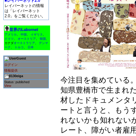
■レイバーネット2.0
レイバーネットの情報
は「レイバーネット
2.0」をご覧ください。
世界のLabornet
アメリカ
、
中国
、
イギリス
、
ドイツ
、
オーストリア
、
韓国
、
カナダ
オーストラリア
、
デンマ
ーク
、
トルコ
、
日本
Guest
ログイン
情報提供
0130eiga
今注目を集めている
Status: published
View
知県豊橋市で生まれ
材したドキュメンタ
ートと言うと、もう
れないかも知れない
レート、障がい者雇