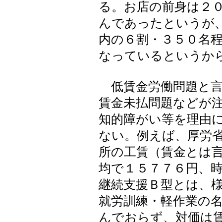
る。お店の前身は２
んであったというが
内の６割・３５０名
なっているというか
低賃金労働問題と言
賃金未払問題などが
知的障がい等を理由
ない。例えば、厚労
所の工賃（賃金とは
均で１５７７６円、
継続支援Ｂ型とは、
就労訓練・軽作業の
んでおらず、対価は