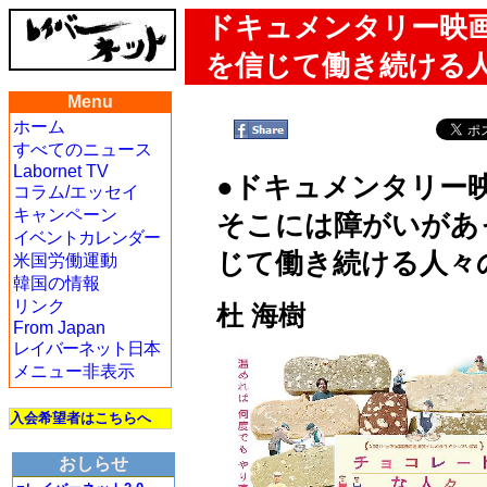
ドキュメンタリー映
を信じて働き続ける
Menu
ホーム
すべてのニュース
Labornet TV
●ドキュメンタリー
コラム/エッセイ
キャンペーン
そこには障がいがあ
イベントカレンダー
じて働き続ける人々
米国労働運動
韓国の情報
リンク
杜 海樹
From Japan
レイバーネット日本
メニュー非表示
入会希望者はこちらへ
おしらせ