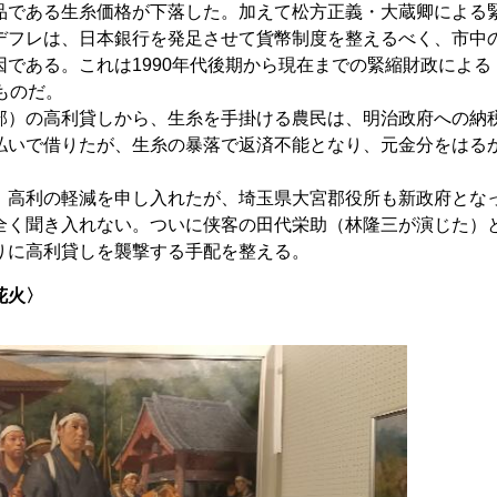
品である生糸価格が下落した。加えて松方正義・大蔵卿による
デフレは、日本銀行を発足させて貨幣制度を整えるべく、市中
である。これは1990年代後期から現在までの緊縮財政による
ものだ。
）の高利貸しから、生糸を手掛ける農民は、明治政府への納
払いで借りたが、生糸の暴落で返済不能となり、元金分をはる
高利の軽減を申し入れたが、埼玉県大宮郡役所も新政府とな
全く聞き入れない。ついに侠客の田代栄助（林隆三が演じた）
りに高利貸しを襲撃する手配を整える。
花火〉