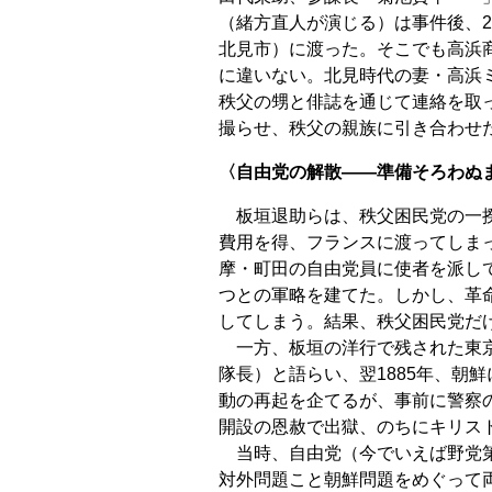
（緒方直人が演じる）は事件後、
北見市）に渡った。そこでも高浜
に違いない。北見時代の妻・高浜
秩父の甥と俳誌を通じて連絡を取
撮らせ、秩父の親族に引き合わせ
〈自由党の解散――準備そろわぬ
板垣退助らは、秩父困民党の一揆
費用を得、フランスに渡ってしま
摩・町田の自由党員に使者を派し
つとの軍略を建てた。しかし、革
してしまう。結果、秩父困民党だ
一方、板垣の洋行で残された東京
隊長）と語らい、翌1885年、朝
動の再起を企てるが、事前に警察
開設の恩赦で出獄、のちにキリス
当時、自由党（今でいえば野党第
対外問題こと朝鮮問題をめぐって