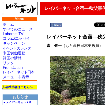
レイバーネット合宿―秩父事
Menu
ホーム
すべてのニュース
Labornet TV
レイバーネット合宿―秩
コラム/エッセイ
キャンペーン
森 健一
（もと高校日本史教員）
イベントカレンダー
米国労働運動
韓国の情報
リンク
From Japan
レイバーネット日本
メニュー非表示
入会希望者はこちらへ
おしらせ
■レイバーネット2.0