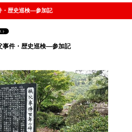
件・歴史巡検―参加記
父事件・歴史巡検―参加記