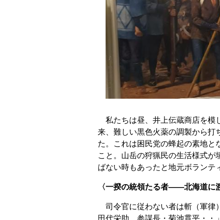
私たちは昼、井上伝蔵商店を模し
来、難しい黒色火薬の調製から打
た。これは困民党の蜂起の素地と
こと。山岳の狩猟民の生活様式が
ばない時もあったと地元ボランテ
〈一揆の統領たる者――北海道に
司令官に従わない者は斬（軍律）
田代栄助、参謀長・菊池貫平・・