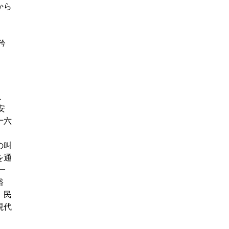
から
）
矜
、
安
十六
の叫
を通
一
裕
、民
現代