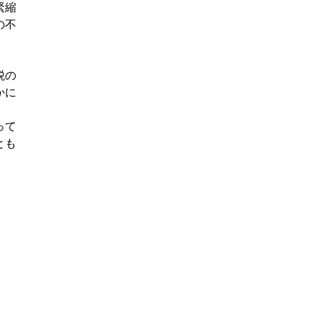
緊縮
の不
税の
かに
って
とも