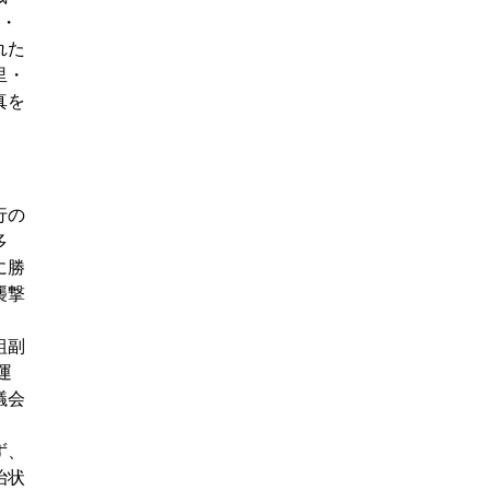
現・
れた
里・
真を
行の
多
に勝
襲撃
組副
運
議会
ず、
治状