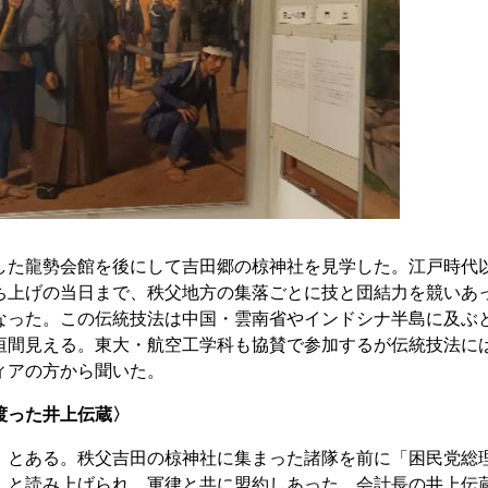
た龍勢会館を後にして吉田郷の椋神社を見学した。江戸時代
ち上げの当日まで、秩父地方の集落ごとに技と団結力を競いあ
なった。この伝統技法は中国・雲南省やインドシナ半島に及ぶ
垣間見える。東大・航空工学科も協賛で参加するが伝統技法に
ィアの方から聞いた。
渡った井上伝蔵〉
とある。秩父吉田の椋神社に集まった諸隊を前に「困民党総
」と読み上げられ、軍律と共に盟約しあった。会計長の井上伝