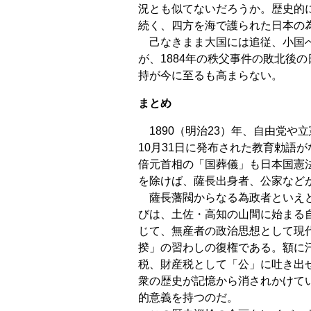
況とも似てないだろうか。歴史的
続く、四方を海で護られた日本の
己なきまま大国には追従、小国へ
が、1884年の秩父事件の敗北後
持が今に至るも高まらない。
まとめ
1890（明治23）年、自由党や
10月31日に発布された教育勅語が
倍元首相の「国葬儀」も日本国憲
を除けば、薩長出身者、公家など
薩長藩閥からなる為政者といえど
びは、土佐・高知の山間に始まる
じて、無産者の政治思想として現
揆」の習わしの復権である。額に
税、財産税として「公」に吐き出
衆の歴史が記憶から消されかけて
的意義を持つのだ。