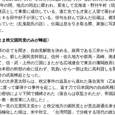
2年の間、地元の同志に匿われ、変名して北海道・野付牛村（
商店として事業に成功している。逃亡先でも才覚と人望で慕わ
ミキを田中好子が演じている。俳句を好んで詠んだ伝蔵は、郷
っていた（乱鬼龍氏の説）。伝蔵は息を引き取る際、家族に写
た。
まま秩父困民党のみが蜂起〉
の企てを聞き、自由党解散を決める。政商である三井から洋
った。窮した困民党幹部は、信州・佐久地方や群馬・高崎、南
て、信・武・上州の三国にまたがる広域連合で東京の藩閥政府
命本部の幹部の命に従わず、気負いから一部は先に高利貸しを
けの武装蜂起となった。
の大井憲太郎らは、秩父事件の追及から逃れた落合寅市（乙
鮮に渡って爆弾テロ事件を起こし、返す刀で日本国内の自由民権
の密偵により下関で捕縛された（落合らは収監されたが、帝国
ト教・救世軍に入信した）。
一党の立憲民主党か）と秩父地方の困民党とが意志疎通出来
両極化した様は、米中対立、「台湾問題」で分岐する現代の政