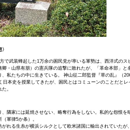
想〉
父地方で武装蜂起した1万余の困民党が率いる軍勢は、西洋式のス
務卿・山県有朋）の憲兵隊の追撃に敗れたが、「革命本部」と
、私たちの中に生きている。 神山征二郎監督『草の乱』（20
がく日本史を授業してきたが、困民とはコミューンのことだとレ
れた。
、隣家には延焼させない、略奪行為をしない。私的な怨恨を
斬（軍律5か条）。
がれる生糸が横浜シルクとして欧米諸国に輸出されていたが