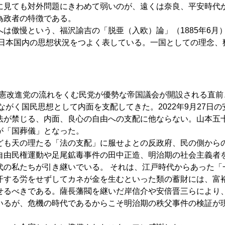
に見ても対外問題にきわめて弱いのが、遠くは奈良、平安時代
為政者の特徴である。
は傲慢という、福沢諭吉の「脱亜（入欧）論」（1885年6月
の日本国内の思想状況をつよく表している。一国としての理念、
立憲改進党の流れをくむ民党が優勢な帝国議会が開設される直前
ながく国民思想として内面を支配してきた。2022年9月27日の
法が禁じる、内面、良心の自由への支配に他ならない。山本五
が「国葬儀」となった。
も天の理たる「法の支配」に服せよとの反政府、民の側から
自由民権運動や足尾鉱毒事件の田中正造、明治期の社会主義者
代の私たちが引き継いでいる。 それは、江戸時代からあった「
汗する労をせずしてカネが金を生むといった類の蓄財には、富
せるべきである。薩長藩閥を継いだ岸信介や安倍晋三らにより
いるが、危機の時代であるからこそ明治期の秩父事件の検証が