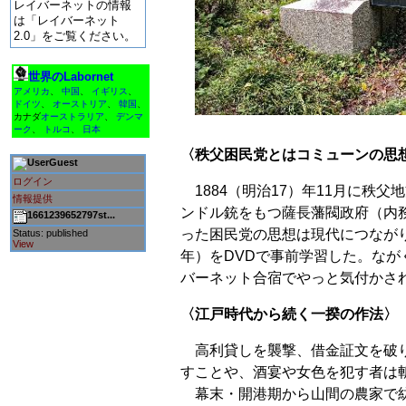
レイバーネットの情報
は「レイバーネット
2.0」をご覧ください。
世界のLabornet
アメリカ
、
中国
、
イギリス
、
ドイツ
、
オーストリア
、
韓国
、
カナダ
オーストラリア
、
デンマ
ーク
、
トルコ
、
日本
〈秩父困民党とはコミューンの思
Guest
ログイン
1884（明治17）年11月に秩
情報提供
ンドル銃をもつ薩長藩閥政府（内
1661239652797st...
った困民党の思想は現代につながり
Status: published
View
年）をDVDで事前学習した。な
バーネット合宿でやっと気付かさ
〈江戸時代から続く一揆の作法〉
高利貸しを襲撃、借金証文を破り
すことや、酒宴や女色を犯す者は
幕末・開港期から山間の農家で紡