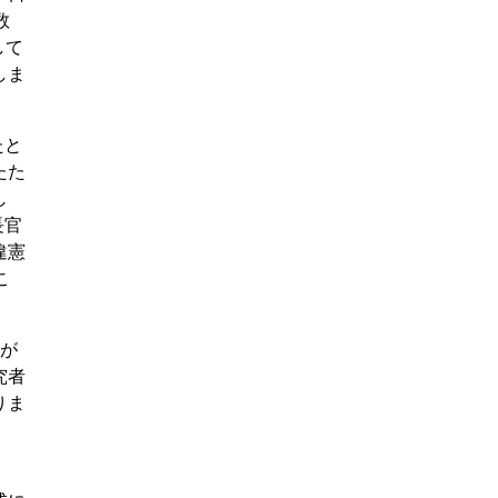
数
して
しま
たと
たた
し
長官
違憲
こ
』が
究者
りま
」