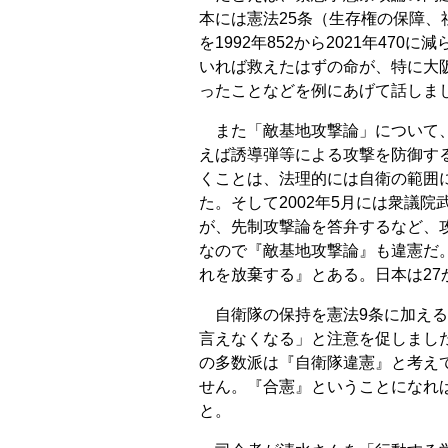
本には憲法25条（生存権の保障
を1992年852から2021年4
いれば救えたはずの命が、特に大
ったことなどを例にあげて話しま
また「敵基地攻撃論」について、
えば誘導弾等による攻撃を防御す
くことは、法理的には自衛の範囲
た。そして2002年5月には衆議
が、先制攻撃論を答弁するなど、
なので『敵基地攻撃論』も違憲だ
れを放棄する』とある。日本は2
自衛隊の保持を憲法9条に加える
言えなくなる」と注意を促しまし
の多数派は『自衛隊違憲』と考え
せん。『合憲』ということになれ
と。