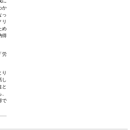
成に
わか
なっ
ノリ
ため
納得
「労
とり
話し
はと
も、
得で