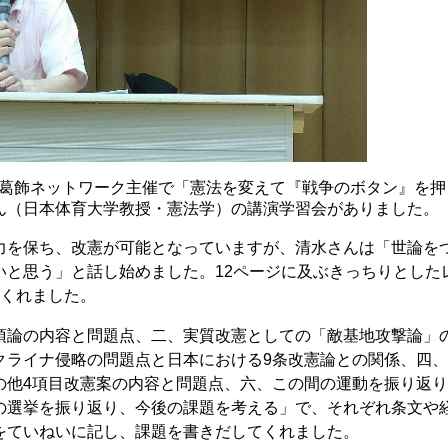
!葛飾ネットワーク主催で「憲法を変えて『戦争のボタン』を押
ん（日本体育大学教授・憲法学）の講演学習会がありました。
を保ち、改憲が可能となっていますが、清水さんは「世論を
いと思う」と話し始めました。12ページに及ぶきっちりとした
てくれました。
論の内容と問題点、二、実質改憲としての「敵基地攻撃論」
クライナ侵略の問題点と日本における9条改憲論との関係、四、
の他4項目改憲案の内容と問題点、六、この間の運動を振り返
の選挙を振り返り、今後の課題を考える」で、それぞれ条文や
をていねいに記し、課題を書きだしてくれました。