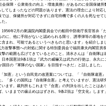
、社会保障・公衆衛生の向上・増進責務）があるのに全国保健所
70に減らしてしまったなどの問題があります。憲法の理念により対応
阪では、保健所が対応できずに自宅待機で多くの人を死なせて
した。
1956年2月の衆議院内閣委員会での船田中防衛庁長官答弁「
るのに、他に手段がないと認められる限り、誘導弾等の基地を
に含まれ、可能であるというべきものと思います」を紹介しま
院武力攻撃事態への対処に関する特別委員会で福田康夫内閣官房
攻撃の範囲も広げてきているとのこと。清水さんは「自衛隊は
。日本国憲法9条1項は『武力の威嚇又は武力の行使は、永久に
7か国目の『軍隊のない国家』を目指すべきだ」と話しました。
「加憲」という自民党の改憲案については、「『自衛隊違憲
た。「多くの国民は『自衛隊合憲』と考えていますが、憲法研
ています。裁判所もこれまで『合憲』の判決を出したことはあ
ば、いままでの歯止めははずされ、9条2項は『空文化』します