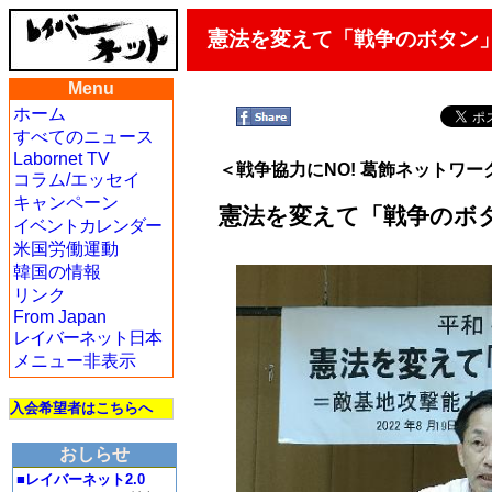
憲法を変えて「戦争のボタン
Menu
ホーム
すべてのニュース
Labornet TV
＜戦争協力にNO! 葛飾ネットワ
コラム/エッセイ
キャンペーン
憲法を変えて「戦争のボ
イベントカレンダー
米国労働運動
韓国の情報
リンク
From Japan
レイバーネット日本
メニュー非表示
入会希望者はこちらへ
おしらせ
■レイバーネット2.0