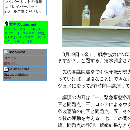
レイバーネットの情報
は「レイバーネット
2.0」をご覧ください。
世界のLabornet
アメリカ
、
中国
、
イギリス
、
ドイツ
、
オーストリア
、
韓国
、
カナダ
オーストラリア
、
デンマ
ーク
、
トルコ
、
日本
Guest
8月19日（金）、戦争協力にNO
ログイン
ますか？」と題する、清水雅彦さ
情報提供
0819hokoku2
先の参議院選挙でも保守派が勢力
Status: published
View
っていけば、強引なことはできな
ジュメに沿って約1時間半講演し
講演の内容は「一、緊急事態条項
容と問題点、三、ロシアによるウ
条改憲論の内容と問題点、五、そ
今後の運動を考える、七、この間
緯、問題点の整理、選挙結果など