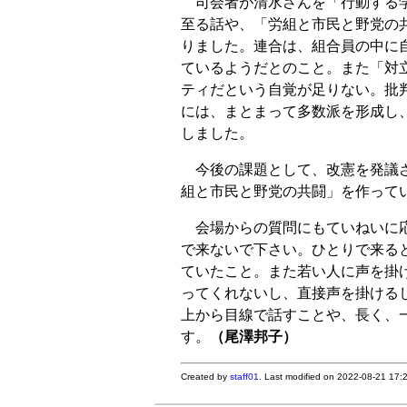
司会者が清水さんを「行動する学
至る話や、「労組と市民と野党の
りました。連合は、組合員の中に
ているようだとのこと。また「対
ティだという自覚が足りない。批
には、まとまって多数派を形成し
しました。
今後の課題として、改憲を発議さ
組と市民と野党の共闘」を作って
会場からの質問にもていねいに応
で来ないで下さい。ひとりで来る
ていたこと。また若い人に声を掛
ってくれないし、直接声を掛ける
上から目線で話すことや、長く、
す。
（尾澤邦子）
Created by
staff01
. Last modified on 2022-08-21 17