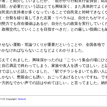
者」と紹介していましたが、「総がかり行動実行委員会」結
共闘」が必要だという話はとても興味深く、また具体的でよく
自民党の支持者が多くなっていることで自民党と対峙できなく
立・分裂を繰り返してきた左翼・リベラルは、自分たちがマイ
判勢力でも存在価値はあるが、自分たちの政策を実行していく
、政権交代していくことを目指すべきだ」との厳しい指摘にも
せない運動・世論づくりが重要だということや、全国各地で
いかなければならないことなどよくわかりました。
えてくれました。興味深かったのは「こういう集会の場にひ
と自己満足で終わってしまう。家族や友人を誘ってほしい」と
けてほしいと話していました。「駅でチラシをまいても若い人
しかない。懇親会にも誘い、おごってあげるといいですね。で
一方的なでかい声での話はやめてほしい」と言ってました。納
:27:21
Copyright:
Default