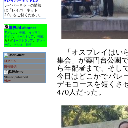
■レイバーネット2.0
レイバーネットの情報
は「レイバーネット
2.0」をご覧ください。
世界のLabornet
アメリカ
、
中国
、
イギリス
、
ドイツ
、
オーストリア
、
韓国
、
カナダ
オーストラリア
、
デンマ
ーク
、
トルコ
、
日本
「オスプレイはいらな
Guest
集会」が薬円台公園
ログイン
ら年配者まで、そし
情報提供
1110demo
今日はどこかでパレ
Status: published
View
デモコースを短くさ
470人だった。