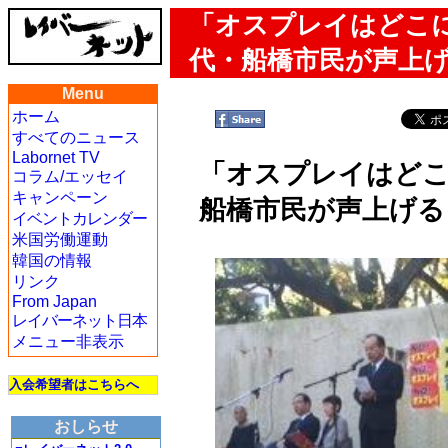
「オスプレイはどこ
代・船橋市民が声上
Menu
ホーム
すべてのニュース
Labornet TV
「オスプレイはどこ
コラム/エッセイ
キャンペーン
船橋市民が声上げる
イベントカレンダー
米国労働運動
韓国の情報
リンク
From Japan
レイバーネット日本
メニュー非表示
入会希望者はこちらへ
おしらせ