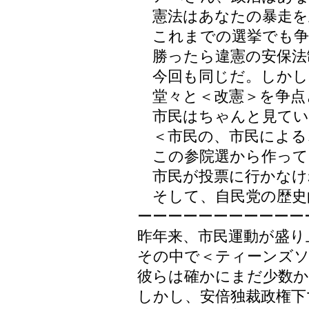
憲法はあなたの暴走を
これまでの選挙でも争
勝ったら違憲の安保法
今回も同じだ。しかし
堂々と＜改憲＞を争点
市民はちゃんと見てい
＜市民の、市民による
この参院選から作って
市民が投票に行かなけ
そして、自民党の歴史
ーーーーーーーーーー
昨年来、市民運動が盛り
その中で＜ティーンズ
彼らは確かにまだ少数
しかし、安倍独裁政権下