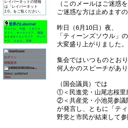
レイバーネットの情報
（このメールはご迷惑を
は「レイバーネット
ご迷惑な方は止めます
2.0」をご覧ください。
世界のLabornet
昨日（6月10日）夜、
アメリカ
、
中国
、
イギリス
、
ドイツ
、
オーストリア
、
韓国
、
「ティーンズソウル」の
カナダ
オーストラリア
、
デンマ
ーク
、
トルコ
、
日本
大変盛り上がりました。
Guest
ログイン
集会ではいつものとお
情報提供
何人かのスピーチがあ
1465610381561sa...
Status: published
View
（国会議員）では
①＜民進党・山尾志桜里
②＜共産党・小池晃参議
が発言し、ともに「ティ
野党と市民が結束して参