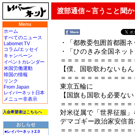
渡部通信～言うこと聞か
Menu
ホーム
すべてのニュース
・「都教委包囲首都圏ネ
Labornet TV
コラム/エッセイ
・「ひのきみ全国ネット
キャンペーン
＝＝＝＝＝＝＝＝＝＝＝
イベントカレンダー
【僕、国歌歌わないもん
米国労働運動
韓国の情報
＝＝＝＝＝＝＝＝＝＝＝
リンク
東京五輪に
From Japan
レイバーネット日本
【国旗も国歌も必要ない
メニュー非表示
＝＝＝＝＝＝＝＝＝＝＝
対米従属で「世界征服」
入会希望者はこちらへ
デマゴギー政治家安倍首
おしらせ
＝＝＝＝＝＝＝＝＝＝＝
■レイバーネット2.0