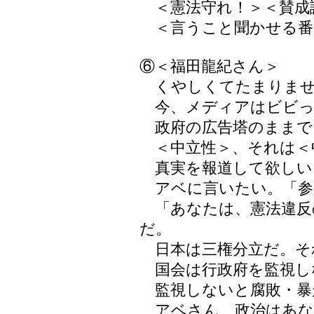
＜憲法守れ！＞＜賛成
＜言うこと聞かせる番
⑥＜福田龍紀さん＞
くやしくてたまりませ
今、メディアはビビっ
政府の広告塔のままで
＜中立性＞、それは＜
真実を報道して欲しい
アベに言いたい。「参
「あなたは、憲法違反
だ。
日本は三権分立だ。そ
国会は行政府を監視し
監視しないと腐敗・暴
アベさん、政治はあな